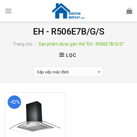
Skip
to
content
EH - R506E7B/G/S
Trang chủ
/
Sản phẩm được gắn thẻ “EH - R506E7B/G/S”
LỌC
-42%