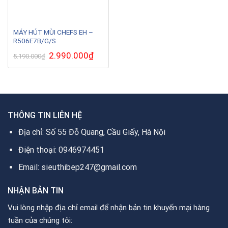
MÁY HÚT MÙI CHEFS EH –
R506E7B/G/S
Giá
2.990.000
₫
Giá
5.190.000
₫
gốc
hiện
là:
tại
5.190.000₫.
là:
2.990.000₫.
THÔNG TIN LIÊN HỆ
Địa chỉ: Số 55 Đỗ Quang, Cầu Giấy, Hà Nội
Điện thoại: 0946974451
Email: sieuthibep247@gmail.com
NHẬN BẢN TIN
Vui lòng nhập địa chỉ email để nhận bản tin khuyến mại hàng
tuần của chúng tôi: