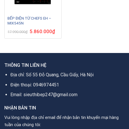
BẾP ĐIỆN TỪ CHEFS EH –
MIX545N
Giá
5.860.000
₫
Giá
17.990.000
₫
gốc
hiện
là:
tại
17.990.000₫.
là:
5.860.000₫.
THÔNG TIN LIÊN HỆ
Địa chỉ: Số 55 Đỗ Quang, Cầu Giấy, Hà Nội
Điện thoại: 0946974451
Email: sieuthibep247@gmail.com
NHẬN BẢN TIN
Vui lòng nhập địa chỉ email để nhận bản tin khuyến mại hàng
tuần của chúng tôi: