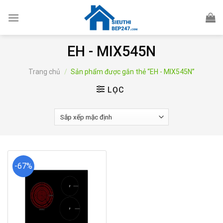
Skip
to
content
EH - MIX545N
Trang chủ
/
Sản phẩm được gắn thẻ “EH - MIX545N”
LỌC
-67%