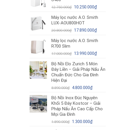
12.980.000₫.
là:
Giá
10.490.000₫.
Giá
10.250.000
₫
12.750.000
₫
gốc
hiện
Máy lọc nước A.O. Smith
là:
tại
LUX-AOU800HOT
12.750.000₫.
là:
Giá
10.250.000₫.
Giá
17.890.000
₫
20.800.000
₫
gốc
hiện
Máy lọc nước A.O. Smith
là:
tại
R700 Slim
20.800.000₫.
là:
Giá
17.890.000₫.
Giá
13.990.000
₫
17.000.000
₫
gốc
hiện
Bộ Nồi Elo Zurich 5 Món
là:
tại
Đáy Liền – Giải Pháp Nấu Ăn
17.000.000₫.
là:
Chuẩn Đức Cho Gia Đình
13.990.000₫.
Hiện Đại
Giá
Giá
4.800.000
₫
8.890.000
₫
gốc
hiện
Bộ Nồi Inox Đúc Nguyên
là:
tại
Khối 5 Đáy Kostcor – Giải
8.890.000₫.
là:
Pháp Nấu Ăn Cao Cấp Cho
4.800.000₫.
Mọi Gia Đình
Giá
Giá
1.300.000
₫
1.890.000
₫
gốc
hiện