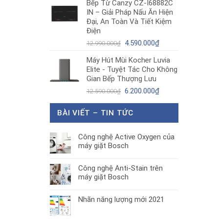
Bếp Từ Canzy CZ-I68882C
là:
tại
IN – Giải Pháp Nấu Ăn Hiện
1.890.000₫.
là:
Đại, An Toàn Và Tiết Kiệm
1.300.000₫.
Điện
Giá
Giá
4.590.000
₫
12.990.000
₫
gốc
hiện
Máy Hút Mùi Kocher Luvia
là:
tại
Elite - Tuyệt Tác Cho Không
12.990.000₫.
là:
Gian Bếp Thượng Lưu
4.590.000₫.
Giá
Giá
6.200.000
₫
12.590.000
₫
gốc
hiện
là:
tại
BÀI VIẾT – TIN TỨC
12.590.000₫.
là:
6.200.000₫.
Công nghệ Active Oxygen của
máy giặt Bosch
Công nghệ Anti-Stain trên
máy giặt Bosch
Nhãn năng lượng mới 2021