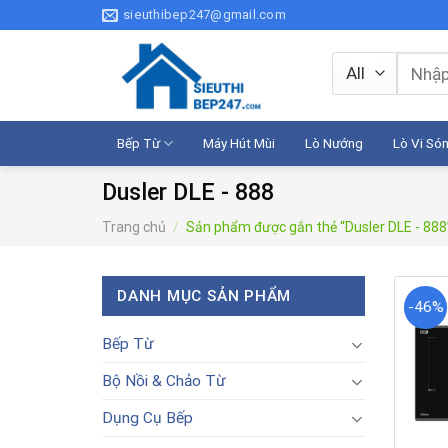
Skip
sieuthibep247@gmail.com
to
content
Tìm
kiếm:
Bếp Từ
Máy Hút Mùi
Lò Nướng
Lò Vi Só
Dusler DLE - 888
Trang chủ
/
Sản phẩm được gắn thẻ “Dusler DLE - 888
DANH MỤC SẢN PHẨM
-46%
Bếp Từ
Bộ Nồi & Chảo Từ
Dụng Cụ Bếp