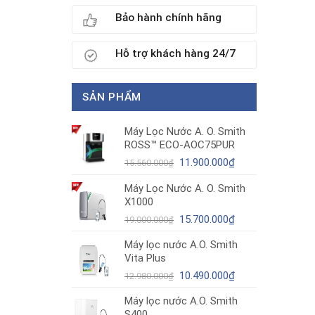
Bảo hành chính hãng
Hỗ trợ khách hàng 24/7
SẢN PHẨM
Máy Lọc Nước A. O. Smith
ROSS™ ECO-AOC75PUR
Giá
Giá
11.900.000
₫
15.560.000
₫
gốc
hiện
Máy Lọc Nước A. O. Smith
là:
tại
X1000
15.560.000₫.
là:
11.900.000₫.
Giá
Giá
15.700.000
₫
19.000.000
₫
gốc
hiện
Máy lọc nước A.O. Smith
là:
tại
Vita Plus
19.000.000₫.
là:
Giá
15.700.000₫.
Giá
10.490.000
₫
12.980.000
₫
gốc
hiện
Máy lọc nước A.O. Smith
là:
tại
S400