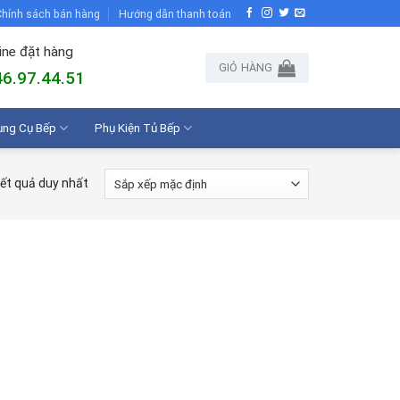
hính sách bán hàng
Hướng dẫn thanh toán
ine đặt hàng
GIỎ HÀNG
6.97.44.51
ụng Cụ Bếp
Phụ Kiện Tủ Bếp
kết quả duy nhất