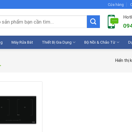
Cửa hàng
C
Hotl
094
ng
Máy Rửa Bát
Thiết Bị Gia Dụng
Bộ Nồi & Chảo Từ
D
Hiển thị 
”