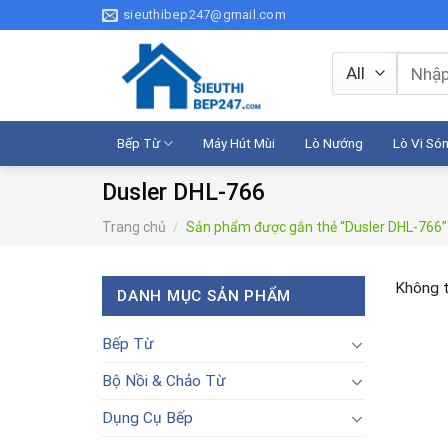
Skip
sieuthibep247@gmail.com
to
content
Tìm
kiếm:
Bếp Từ
Máy Hút Mùi
Lò Nướng
Lò Vi Só
Dusler DHL-766
Trang chủ
/
Sản phẩm được gắn thẻ “Dusler DHL-766”
Không t
DANH MỤC SẢN PHẨM
Bếp Từ
Bộ Nồi & Chảo Từ
Dụng Cụ Bếp