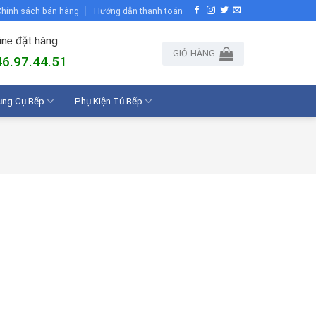
hính sách bán hàng
Hướng dẫn thanh toán
ine đặt hàng
GIỎ HÀNG
6.97.44.51
ụng Cụ Bếp
Phụ Kiện Tủ Bếp