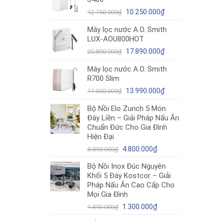
12.980.000₫.
là:
Giá
10.490.000₫.
Giá
10.250.000
₫
12.750.000
₫
gốc
hiện
Máy lọc nước A.O. Smith
là:
tại
LUX-AOU800HOT
12.750.000₫.
là:
Giá
10.250.000₫.
Giá
17.890.000
₫
20.800.000
₫
gốc
hiện
Máy lọc nước A.O. Smith
là:
tại
R700 Slim
20.800.000₫.
là:
Giá
17.890.000₫.
Giá
13.990.000
₫
17.000.000
₫
gốc
hiện
Bộ Nồi Elo Zurich 5 Món
là:
tại
Đáy Liền – Giải Pháp Nấu Ăn
17.000.000₫.
là:
Chuẩn Đức Cho Gia Đình
13.990.000₫.
Hiện Đại
Giá
Giá
4.800.000
₫
8.890.000
₫
gốc
hiện
Bộ Nồi Inox Đúc Nguyên
là:
tại
Khối 5 Đáy Kostcor – Giải
8.890.000₫.
là:
Pháp Nấu Ăn Cao Cấp Cho
4.800.000₫.
Mọi Gia Đình
Giá
Giá
1.300.000
₫
1.890.000
₫
gốc
hiện