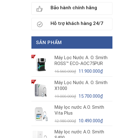
Bảo hành chính hãng
Hỗ trợ khách hàng 24/7
SẢN PHẨM
Máy Lọc Nước A. O. Smith
ROSS™ ECO-AOC75PUR
Giá
Giá
11.900.000
₫
15.560.000
₫
gốc
hiện
Máy Lọc Nước A. O. Smith
là:
tại
X1000
15.560.000₫.
là:
11.900.000₫.
Giá
Giá
15.700.000
₫
19.000.000
₫
gốc
hiện
Máy lọc nước A.O. Smith
là:
tại
Vita Plus
19.000.000₫.
là:
Giá
15.700.000₫.
Giá
10.490.000
₫
12.980.000
₫
gốc
hiện
Máy lọc nước A.O. Smith
là:
tại
S400