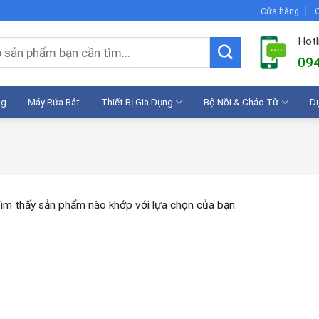
Cửa hàng
C
Hotl
094
ng
Máy Rửa Bát
Thiết Bị Gia Dụng
Bộ Nồi & Chảo Từ
D
ìm thấy sản phẩm nào khớp với lựa chọn của bạn.