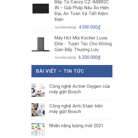
Bếp Từ Canzy CZ-I68882C
là:
tại
IN – Giải Pháp Nấu Ăn Hiện
1.890.000₫.
là:
Đại, An Toàn Và Tiết Kiệm
1.300.000₫.
Điện
Giá
Giá
4.590.000
₫
12.990.000
₫
gốc
hiện
Máy Hút Mùi Kocher Luvia
là:
tại
Elite - Tuyệt Tác Cho Không
12.990.000₫.
là:
Gian Bếp Thượng Lưu
4.590.000₫.
Giá
Giá
6.200.000
₫
12.590.000
₫
gốc
hiện
là:
tại
BÀI VIẾT – TIN TỨC
12.590.000₫.
là:
6.200.000₫.
Công nghệ Active Oxygen của
máy giặt Bosch
Công nghệ Anti-Stain trên
máy giặt Bosch
Nhãn năng lượng mới 2021