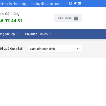
hính sách bán hàng
Hướng dẫn thanh toán
ine đặt hàng
GIỎ HÀNG
6.97.44.51
ụng Cụ Bếp
Phụ Kiện Tủ Bếp
kết quả duy nhất