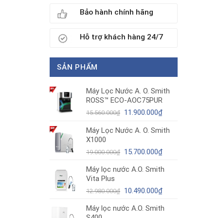
Bảo hành chính hãng
Hỗ trợ khách hàng 24/7
SẢN PHẨM
Máy Lọc Nước A. O. Smith
ROSS™ ECO-AOC75PUR
Giá
Giá
11.900.000
₫
15.560.000
₫
gốc
hiện
Máy Lọc Nước A. O. Smith
là:
tại
X1000
15.560.000₫.
là:
11.900.000₫.
Giá
Giá
15.700.000
₫
19.000.000
₫
gốc
hiện
Máy lọc nước A.O. Smith
là:
tại
Vita Plus
19.000.000₫.
là:
Giá
15.700.000₫.
Giá
10.490.000
₫
12.980.000
₫
gốc
hiện
Máy lọc nước A.O. Smith
là:
tại
S400