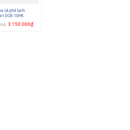
a cà phê lạnh
art DCB-10HK
Giá
3.150.000
₫
Giá
000
₫
gốc
hiện
là:
tại
3.890.000₫.
là:
3.150.000₫.