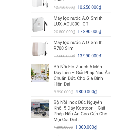
12.980.000₫.
là:
Giá
10.490.000₫.
Giá
10.250.000
₫
12.750.000
₫
gốc
hiện
Máy lọc nước A.O. Smith
là:
tại
LUX-AOU800HOT
12.750.000₫.
là:
Giá
10.250.000₫.
Giá
17.890.000
₫
20.800.000
₫
gốc
hiện
Máy lọc nước A.O. Smith
là:
tại
R700 Slim
20.800.000₫.
là:
Giá
17.890.000₫.
Giá
13.990.000
₫
17.000.000
₫
gốc
hiện
Bộ Nồi Elo Zurich 5 Món
là:
tại
Đáy Liền – Giải Pháp Nấu Ăn
17.000.000₫.
là:
Chuẩn Đức Cho Gia Đình
13.990.000₫.
Hiện Đại
Giá
Giá
4.800.000
₫
8.890.000
₫
gốc
hiện
Bộ Nồi Inox Đúc Nguyên
là:
tại
Khối 5 Đáy Kostcor – Giải
8.890.000₫.
là:
Pháp Nấu Ăn Cao Cấp Cho
4.800.000₫.
Mọi Gia Đình
Giá
Giá
1.300.000
₫
1.890.000
₫
gốc
hiện