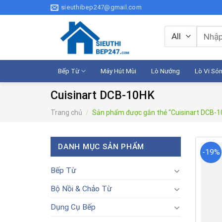
Skip
sieuthibep247@gmail.com
to
content
Tìm
kiếm:
Bếp Từ
Máy Hút Mùi
Lò Nướng
Lò Vi Só
Cuisinart DCB-10HK
Trang chủ
/
Sản phẩm được gắn thẻ “Cuisinart DCB-1
DANH MỤC SẢN PHẨM
-19%
Bếp Từ
Bộ Nồi & Chảo Từ
Dụng Cụ Bếp