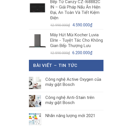
Bếp Từ Canzy CZ-I68882C
là:
tại
IN – Giải Pháp Nấu Ăn Hiện
1.890.000₫.
là:
Đại, An Toàn Và Tiết Kiệm
1.300.000₫.
Điện
Giá
Giá
4.590.000
₫
12.990.000
₫
gốc
hiện
Máy Hút Mùi Kocher Luvia
là:
tại
Elite - Tuyệt Tác Cho Không
12.990.000₫.
là:
Gian Bếp Thượng Lưu
4.590.000₫.
Giá
Giá
6.200.000
₫
12.590.000
₫
gốc
hiện
là:
tại
BÀI VIẾT – TIN TỨC
12.590.000₫.
là:
6.200.000₫.
Công nghệ Active Oxygen của
máy giặt Bosch
Công nghệ Anti-Stain trên
máy giặt Bosch
Nhãn năng lượng mới 2021