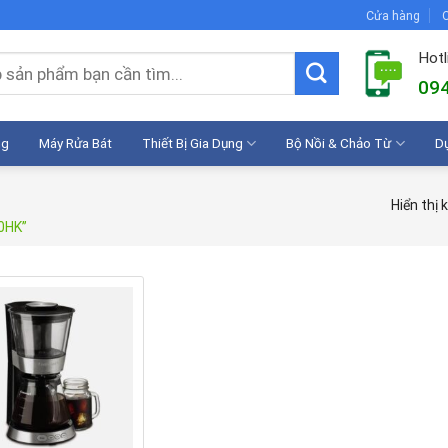
Cửa hàng
C
Hotl
094
ng
Máy Rửa Bát
Thiết Bị Gia Dụng
Bộ Nồi & Chảo Từ
D
Hiển thị 
0HK”