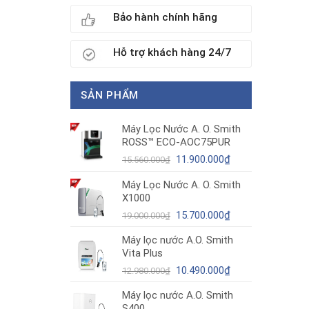
Bảo hành chính hãng
Hỗ trợ khách hàng 24/7
SẢN PHẨM
Máy Lọc Nước A. O. Smith
ROSS™ ECO-AOC75PUR
Giá
Giá
11.900.000
₫
15.560.000
₫
gốc
hiện
Máy Lọc Nước A. O. Smith
là:
tại
X1000
15.560.000₫.
là:
11.900.000₫.
Giá
Giá
15.700.000
₫
19.000.000
₫
gốc
hiện
Máy lọc nước A.O. Smith
là:
tại
Vita Plus
19.000.000₫.
là:
Giá
15.700.000₫.
Giá
10.490.000
₫
12.980.000
₫
gốc
hiện
Máy lọc nước A.O. Smith
là:
tại
S400