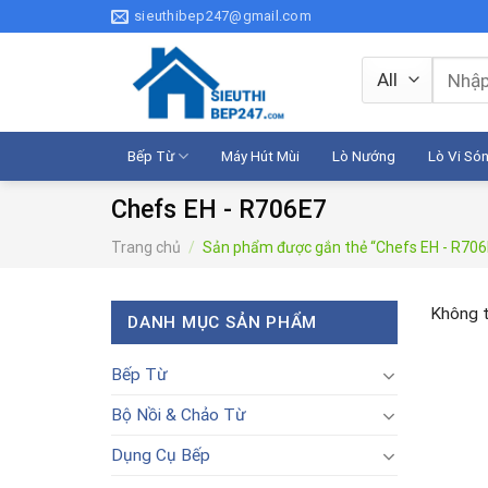
Skip
sieuthibep247@gmail.com
to
content
Tìm
kiếm:
Bếp Từ
Máy Hút Mùi
Lò Nướng
Lò Vi Só
Chefs EH - R706E7
Trang chủ
/
Sản phẩm được gắn thẻ “Chefs EH - R706
Không t
DANH MỤC SẢN PHẨM
Bếp Từ
Bộ Nồi & Chảo Từ
Dụng Cụ Bếp