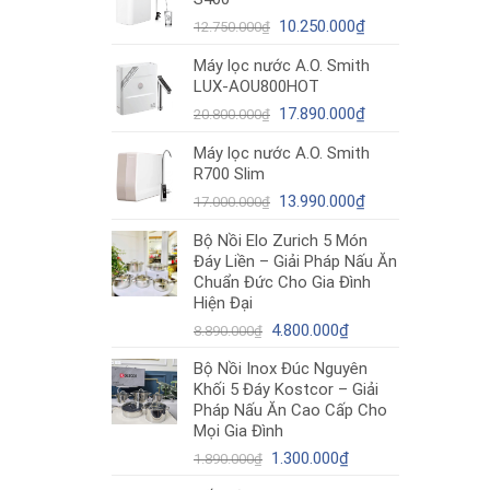
12.980.000₫.
là:
Giá
10.490.000₫.
Giá
10.250.000
₫
12.750.000
₫
gốc
hiện
Máy lọc nước A.O. Smith
là:
tại
LUX-AOU800HOT
12.750.000₫.
là:
Giá
10.250.000₫.
Giá
17.890.000
₫
20.800.000
₫
gốc
hiện
Máy lọc nước A.O. Smith
là:
tại
R700 Slim
20.800.000₫.
là:
Giá
17.890.000₫.
Giá
13.990.000
₫
17.000.000
₫
gốc
hiện
Bộ Nồi Elo Zurich 5 Món
là:
tại
Đáy Liền – Giải Pháp Nấu Ăn
17.000.000₫.
là:
Chuẩn Đức Cho Gia Đình
13.990.000₫.
Hiện Đại
Giá
Giá
4.800.000
₫
8.890.000
₫
gốc
hiện
Bộ Nồi Inox Đúc Nguyên
là:
tại
Khối 5 Đáy Kostcor – Giải
8.890.000₫.
là:
Pháp Nấu Ăn Cao Cấp Cho
4.800.000₫.
Mọi Gia Đình
Giá
Giá
1.300.000
₫
1.890.000
₫
gốc
hiện