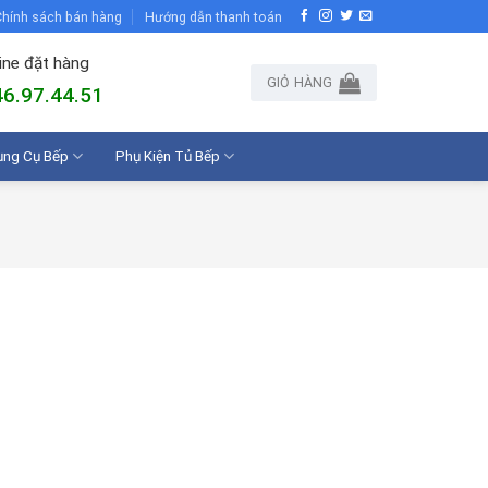
hính sách bán hàng
Hướng dẫn thanh toán
ine đặt hàng
GIỎ HÀNG
6.97.44.51
ụng Cụ Bếp
Phụ Kiện Tủ Bếp