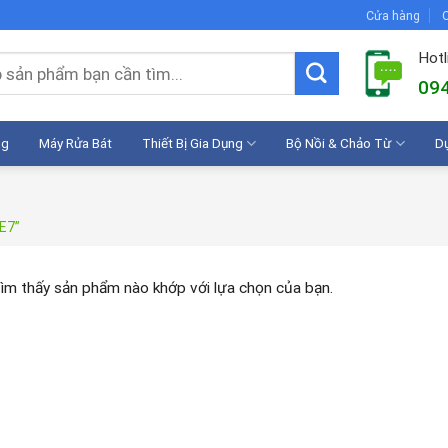
Cửa hàng
C
Hotl
094
ng
Máy Rửa Bát
Thiết Bị Gia Dụng
Bộ Nồi & Chảo Từ
D
E7”
ìm thấy sản phẩm nào khớp với lựa chọn của bạn.