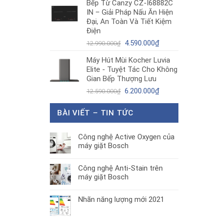
Bếp Từ Canzy CZ-I68882C
là:
tại
IN – Giải Pháp Nấu Ăn Hiện
1.890.000₫.
là:
Đại, An Toàn Và Tiết Kiệm
1.300.000₫.
Điện
Giá
Giá
4.590.000
₫
12.990.000
₫
gốc
hiện
Máy Hút Mùi Kocher Luvia
là:
tại
Elite - Tuyệt Tác Cho Không
12.990.000₫.
là:
Gian Bếp Thượng Lưu
4.590.000₫.
Giá
Giá
6.200.000
₫
12.590.000
₫
gốc
hiện
là:
tại
BÀI VIẾT – TIN TỨC
12.590.000₫.
là:
6.200.000₫.
Công nghệ Active Oxygen của
máy giặt Bosch
Công nghệ Anti-Stain trên
máy giặt Bosch
Nhãn năng lượng mới 2021