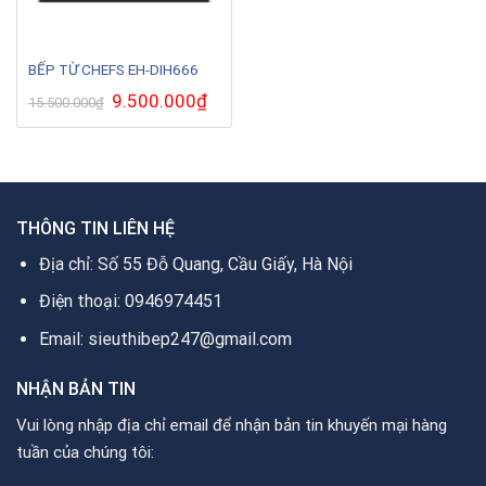
BẾP TỪ CHEFS EH-DIH666
Giá
9.500.000
₫
Giá
15.500.000
₫
gốc
hiện
là:
tại
15.500.000₫.
là:
9.500.000₫.
THÔNG TIN LIÊN HỆ
Địa chỉ: Số 55 Đỗ Quang, Cầu Giấy, Hà Nội
Điện thoại: 0946974451
Email: sieuthibep247@gmail.com
NHẬN BẢN TIN
Vui lòng nhập địa chỉ email để nhận bản tin khuyến mại hàng
tuần của chúng tôi: