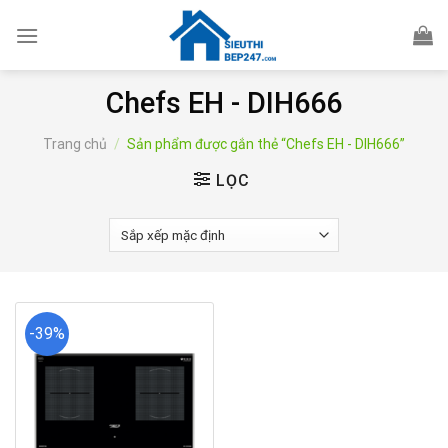
Skip
to
content
Chefs EH - DIH666
Trang chủ
/
Sản phẩm được gắn thẻ “Chefs EH - DIH666”
LỌC
-39%