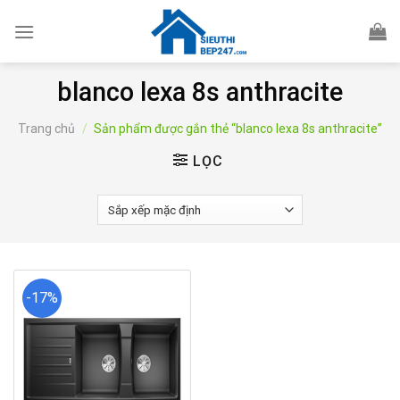
Skip
to
content
blanco lexa 8s anthracite
Trang chủ
/
Sản phẩm được gắn thẻ “blanco lexa 8s anthracite”
LỌC
-17%