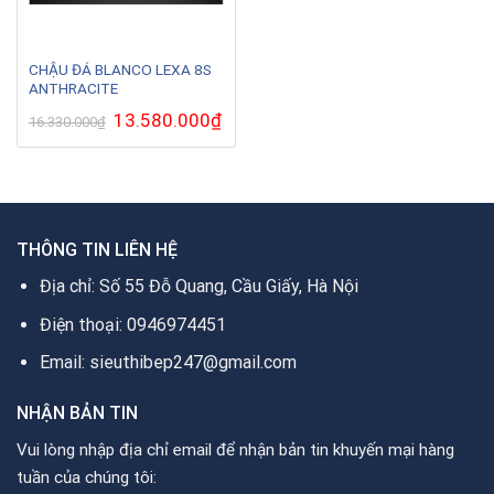
CHẬU ĐÁ BLANCO LEXA 8S
ANTHRACITE
Giá
13.580.000
₫
Giá
16.330.000
₫
gốc
hiện
là:
tại
16.330.000₫.
là:
13.580.000₫.
THÔNG TIN LIÊN HỆ
Địa chỉ: Số 55 Đỗ Quang, Cầu Giấy, Hà Nội
Điện thoại: 0946974451
Email: sieuthibep247@gmail.com
NHẬN BẢN TIN
Vui lòng nhập địa chỉ email để nhận bản tin khuyến mại hàng
tuần của chúng tôi: