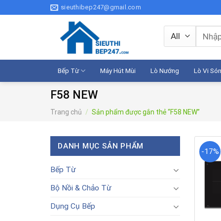
Skip
sieuthibep247@gmail.com
to
content
Tìm
kiếm:
Bếp Từ
Máy Hút Mùi
Lò Nướng
Lò Vi Só
F58 NEW
Trang chủ
/
Sản phẩm được gắn thẻ “F58 NEW”
DANH MỤC SẢN PHẨM
-17%
Bếp Từ
Bộ Nồi & Chảo Từ
Dụng Cụ Bếp