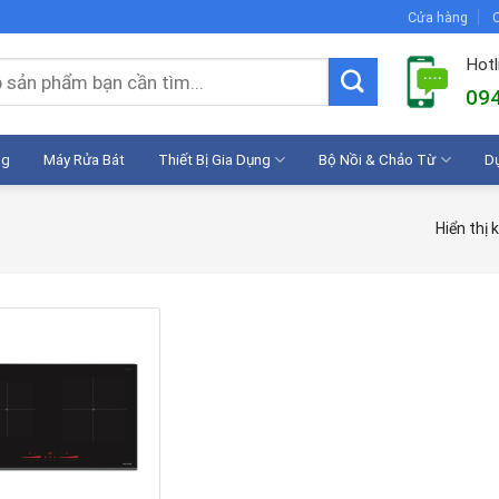
Cửa hàng
C
Hotl
094
ng
Máy Rửa Bát
Thiết Bị Gia Dụng
Bộ Nồi & Chảo Từ
D
Hiển thị 