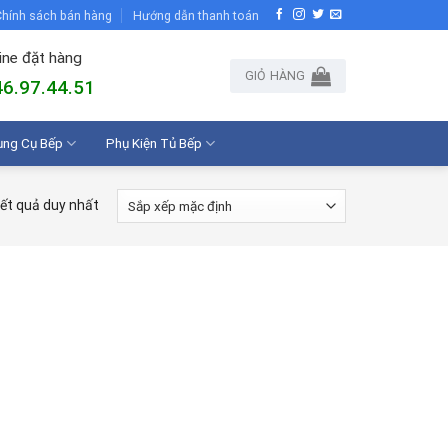
hính sách bán hàng
Hướng dẫn thanh toán
ine đặt hàng
GIỎ HÀNG
6.97.44.51
ụng Cụ Bếp
Phụ Kiện Tủ Bếp
kết quả duy nhất