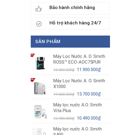
Bảo hành chính hãng
Hỗ trợ khách hàng 24/7
SẢN PHẨM
Máy Lọc Nước A. O. Smith
ROSS™ ECO-AOC75PUR
Giá
Giá
11.900.000
₫
15.560.000
₫
gốc
hiện
Máy Lọc Nước A. O. Smith
là:
tại
X1000
15.560.000₫.
là:
11.900.000₫.
Giá
Giá
15.700.000
₫
19.000.000
₫
gốc
hiện
Máy lọc nước A.O. Smith
là:
tại
Vita Plus
19.000.000₫.
là:
Giá
15.700.000₫.
Giá
10.490.000
₫
12.980.000
₫
gốc
hiện
Máy lọc nước A.O. Smith
là:
tại
S400