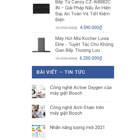
Bếp Từ Canzy CZ-I68882C
là:
tại
IN – Giải Pháp Nấu Ăn Hiện
1.890.000₫.
là:
Đại, An Toàn Và Tiết Kiệm
1.300.000₫.
Điện
Giá
Giá
4.590.000
₫
12.990.000
₫
gốc
hiện
Máy Hút Mùi Kocher Luvia
là:
tại
Elite - Tuyệt Tác Cho Không
12.990.000₫.
là:
Gian Bếp Thượng Lưu
4.590.000₫.
Giá
Giá
6.200.000
₫
12.590.000
₫
gốc
hiện
là:
tại
BÀI VIẾT – TIN TỨC
12.590.000₫.
là:
6.200.000₫.
Công nghệ Active Oxygen của
máy giặt Bosch
Công nghệ Anti-Stain trên
máy giặt Bosch
Nhãn năng lượng mới 2021