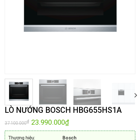
LÒ NƯỚNG BOSCH HBG655HS1A
Giá
23.990.000
₫
Giá
₫
37.100.000
gốc
hiện
là:
tại
37.100.000₫.
là:
Thương hiệu:
Bosch
23.990.000₫.