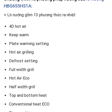
HBG655HS1A
:
+ Lò nướng gồm 13 phương thức ra nhiệt
4D hot air
Keep warm
Plate warming setting
Hot air grilling
Defrost setting
Full width grill
Hot Air-Eco
Half width grill
Top and bottom heat
Conventional heat ECO