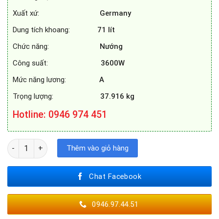
Xuất xứ:
Germany
Dung tích khoang:
71
lít
Chức năng:
Nướng
Công suất:
3600W
Mức năng lương:
A
Trọng lượng:
37.916 kg
Hotline
: 0946 974 451
LÒ NƯỚNG BOSCH HBG655HS1A số lượng
Thêm vào giỏ hàng
Chat Facebook
0946.97.44.51