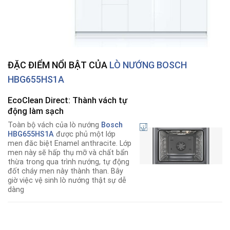
ĐẶC ĐIỂM NỔI BẬT CỦA
LÒ NƯỚNG BOSCH
HBG655HS1A
EcoClean Direct: Thành vách tự
động làm sạch
Toàn bộ vách của lò nướng
Bosch
HBG655HS1A
được phủ một lớp
men đăc biệt Enamel anthracite. Lớp
men này sẽ hấp thụ mỡ và chất bẩn
thừa trong qua trình nướng, tự động
đốt cháy men này thành than. Bây
giờ việc vệ sinh lò nướng thật sự dễ
dàng