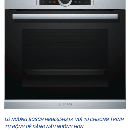
LÒ NƯỚNG BOSCH HBG655HS1A VỚI 10 CHƯƠNG TRÌNH
TỰ ĐỘNG DỄ DÀNG NẤU NƯỚNG HƠN