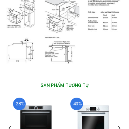
SẢN PHẨM TƯƠNG TỰ
-28%
-43%