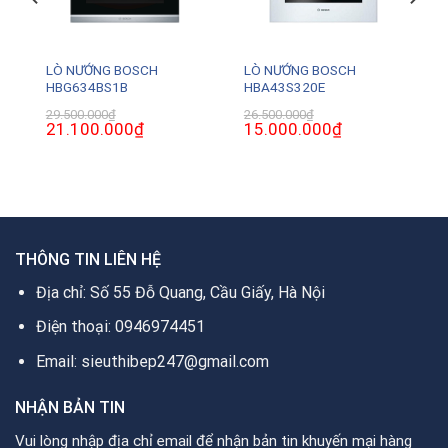
LÒ NƯỚNG BOSCH
LÒ NƯỚNG BOSCH
HBG634BS1B
HBA43S320E
29.500.000
₫
26.500.000
₫
Giá
21.100.000
₫
Giá
Giá
15.000.000
₫
Giá
gốc
hiện
gốc
hiện
là:
tại
là:
tại
29.500.000₫.
là:
26.500.000₫.
là:
0₫.
21.100.000₫.
15.000.000₫.
THÔNG TIN LIÊN HỆ
Địa chỉ: Số 55 Đỗ Quang, Cầu Giấy, Hà Nội
Điện thoại: 0946974451
Email: sieuthibep247@gmail.com
NHẬN BẢN TIN
Vui lòng nhập địa chỉ email để nhận bản tin khuyến mại hàng