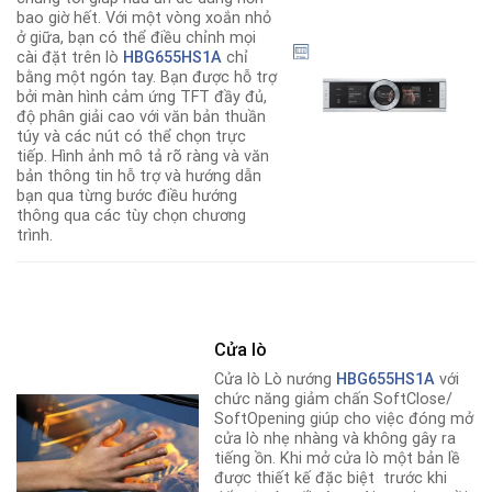
bao giờ hết. Với một vòng xoắn nhỏ
ở giữa, bạn có thể điều chỉnh mọi
cài đặt trên lò
HBG655HS1A
chỉ
bằng một ngón tay. Bạn được hỗ trợ
bởi màn hình cảm ứng TFT đầy đủ,
độ phân giải cao với văn bản thuần
túy và các nút có thể chọn trực
tiếp. Hình ảnh mô tả rõ ràng và văn
bản thông tin hỗ trợ và hướng dẫn
bạn qua từng bước điều hướng
thông qua các tùy chọn chương
trình.
Cửa lò
Cửa lò Lò nướng
HBG655HS1A
với
chức năng giảm chấn SoftClose/
SoftOpening giúp cho việc đóng mở
cửa lò nhẹ nhàng và không gây ra
tiếng ồn. Khi mở cửa lò một bản lề
được thiết kế đặc biệt trước khi