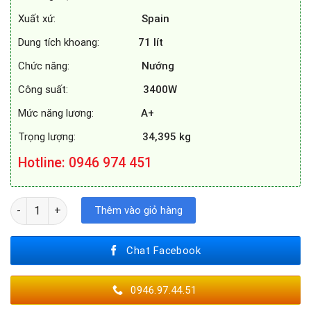
Xuất xứ:
Spain
Dung tích khoang:
71
lít
Chức năng:
Nướng
Công suất:
3400W
Mức năng lương:
A+
Trọng lượng:
34,395 kg
Hotline
: 0946 974 451
LÒ NƯỚNG BOSCH HBA5360S0 số lượng
Thêm vào giỏ hàng
Chat Facebook
0946.97.44.51