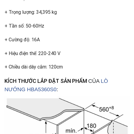
+ Trọng lượng: 34,395 kg
+ Tần số: 50-60Hz
+ Cường độ: 16A
+ Hiệu điện thế: 220-240 V
+ Chiều dài dây cắm: 120cm
KÍCH THƯỚC LẮP ĐẶT SẢN PHẨM
CỦA
LÒ
NƯỚNG HBA5360S0
: