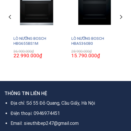
LÒ NƯỚNG BOSCH
LÒ NƯỚNG BOSCH
HBG655BS1M
HBA5360B0
36.900.000
₫
28.900.000
₫
Giá
22.990.000
₫
Giá
Giá
15.790.000
₫
Giá
gốc
hiện
gốc
hiện
là:
tại
là:
tại
36.900.000₫.
là:
28.900.000₫.
là:
0₫.
22.990.000₫.
15.790.000₫.
THÔNG TIN LIÊN HỆ
Địa chỉ: Số 55 Đỗ Quang, Cầu Giấy, Hà Nội
Điện thoại: 0946974451
Email: sieuthibep247@gmail.com