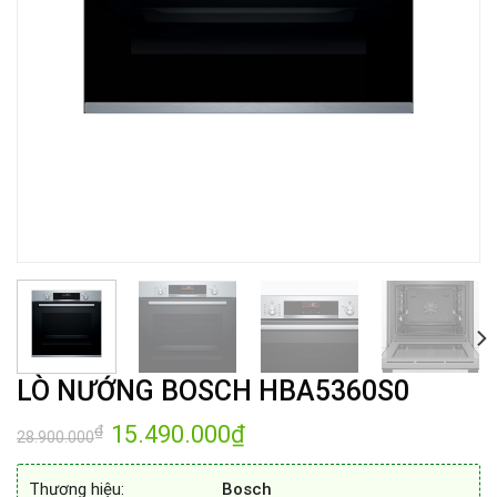
LÒ NƯỚNG BOSCH HBA5360S0
Giá
15.490.000
₫
Giá
₫
28.900.000
gốc
hiện
là:
tại
28.900.000₫.
là:
Thương hiệu:
Bosch
15.490.000₫.