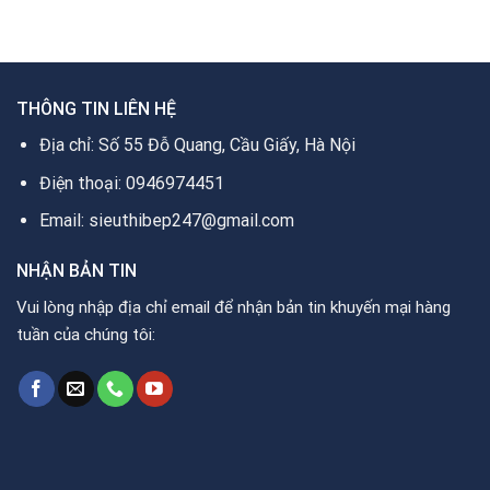
25.000.000₫.
là:
29.000.000₫.
là:
0₫.
11.440.000₫.
16.690.000₫.
THÔNG TIN LIÊN HỆ
Địa chỉ: Số 55 Đỗ Quang, Cầu Giấy, Hà Nội
Điện thoại: 0946974451
Email: sieuthibep247@gmail.com
NHẬN BẢN TIN
Vui lòng nhập địa chỉ email để nhận bản tin khuyến mại hàng
tuần của chúng tôi: