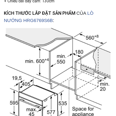
+ Chiều dài dây cắm: 130cm
KÍCH THƯỚC LẮP ĐẶT SẢN PHẨM
CỦA
LÒ
NƯỚNG HRG6769S6B
: