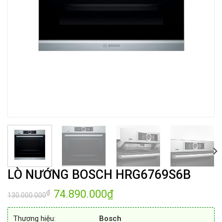
LÒ NƯỚNG BOSCH HRG6769S6B
Giá
74.890.000
₫
Giá
₫
130.000.000
gốc
hiện
là:
tại
130.000.000₫.
là:
Thương hiệu:
Bosch
74.890.000₫.