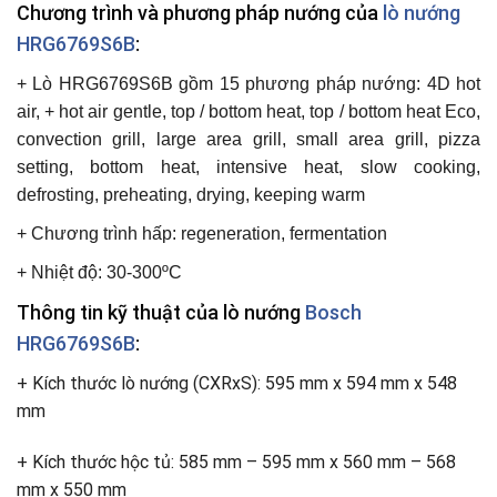
Chương trình và phương pháp nướng của
lò nướng
HRG6769S6B
:
+
Lò HRG6769S6B
gồm 15 phương pháp nướng: 4D hot
air, + hot air gentle, top / bottom heat, top / bottom heat Eco,
convection grill, large area grill, small area grill, pizza
setting, bottom heat, intensive heat, slow cooking,
defrosting, preheating, drying, keeping warm
+ Chương trình hấp: regeneration, fermentation
+ Nhiệt độ: 30-300ºC
Thông tin kỹ thuật của lò nướng
Bosch
HRG6769S6B
:
+ Kích thước lò nướng (CXRxS): 595 mm x 594 mm x 548
mm
+ Kích thước hộc tủ: 585 mm – 595 mm x 560 mm – 568
mm x 550 mm