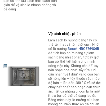
bạn có thể lau sạch một cách đơn
giản để vệ sinh lò nhanh chóng và
dễ dàng.
Vệ sinh nhiệt phân
Làm sạch lò nướng bằng tay có
thể tẻ nhạt và tốn thời gian. Nhờ
có lò nướng
Bosch HRG6769S6
B
đã tích hợp chức năng tự làm
sạch bằng nhiệt phân, từ bây giờ
bạn có thể tiết kiệm cho mình
công việc này. Không cần để tay
bẩn hoặc hóa chất tẩy rửa. Chỉ
cần nhấn “Bắt đầu” và lò của bạn
sẽ nóng lên – tùy thuộc vào mức
độ bẩn – lên đến 480 ° C và sẽ đốt
cháy hết chất béo hoặc cặn thức
ăn. Tất cả những gì còn lại là một
ít tro bụi có thể dễ dàng lau đi.
Bằng cách này, lò nướng của bạn
không chỉ biến thức ăn đã chuẩn