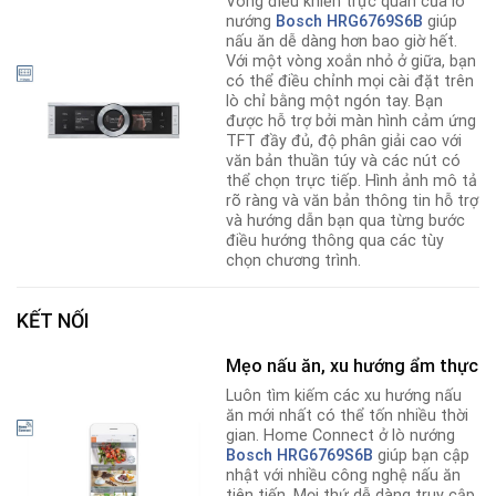
Vòng điều khiển trực quan của lò
nướng
Bosch HRG6769S6
B
giúp
nấu ăn dễ dàng hơn bao giờ hết.
Với một vòng xoắn nhỏ ở giữa, bạn
có thể điều chỉnh mọi cài đặt trên
lò chỉ bằng một ngón tay. Bạn
được hỗ trợ bởi màn hình cảm ứng
TFT đầy đủ, độ phân giải cao với
văn bản thuần túy và các nút có
thể chọn trực tiếp. Hình ảnh mô tả
rõ ràng và văn bản thông tin hỗ trợ
và hướng dẫn bạn qua từng bước
điều hướng thông qua các tùy
chọn chương trình.
KẾT NỐI
Mẹo nấu ăn, xu hướng ẩm thực
Luôn tìm kiếm các xu hướng nấu
ăn mới nhất có thể tốn nhiều thời
gian. Home Connect ở lò nướng
Bosch HRG6769S6B
giúp bạn cập
nhật với nhiều công nghệ nấu ăn
tiên tiến. Mọi thứ dễ dàng truy cập