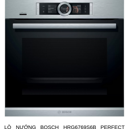
LÒ NƯỚNG BOSCH HRG6769S6B PERFECT