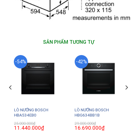
SẢN PHẨM TƯƠNG TỰ
-54%
-42%
LÒ NƯỚNG BOSCH
LÒ NƯỚNG BOSCH
HBA534EB0
HBG634BB1B
25.000.000
₫
29.000.000
₫
Giá
11.440.000
₫
Giá
Giá
16.690.000
₫
Giá
gốc
hiện
gốc
hiện
là:
tại
là:
tại