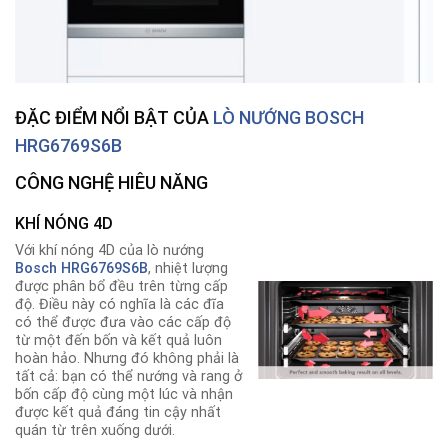
ĐẶC ĐIỂM NỔI BẬT CỦA
LÒ NƯỚNG BOSCH
HRG6769S6
B
CÔNG NGHỆ HIÊU NĂNG
KHÍ NÓNG 4D
Với khí nóng 4D của lò nướng
Bosch HRG6769S6
B
, nhiệt lượng
được phân bổ đều trên từng cấp
độ. Điều này có nghĩa là các đĩa
có thể được đưa vào các cấp độ
từ một đến bốn và kết quả luôn
hoàn hảo. Nhưng đó không phải là
tất cả: bạn có thể nướng và rang ở
bốn cấp độ cùng một lúc và nhận
được kết quả đáng tin cậy nhất
quán từ trên xuống dưới.