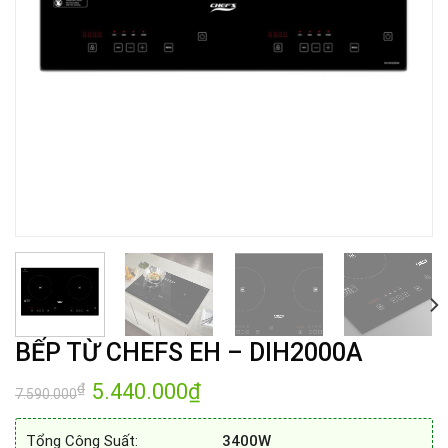
BẾP TỪ CHEFS EH – DIH2000A
Giá
5.440.000
₫
Giá
₫
7.590.000
gốc
hiện
là:
tại
7.590.000₫.
là:
Tổng Công Suất:
3400W
5.440.000₫.