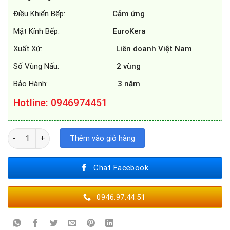
Điều Khiển Bếp:
Cảm ứng
Mặt Kính Bếp:
EuroKera
Xuất Xứ:
Liên doanh Việt Nam
Số Vùng Nấu:
2 vùng
Bảo Hành:
3 năm
Hotline: 0946974451
BẾP TỪ CHEFS EH - DIH2000A số lượng
Thêm vào giỏ hàng
Chat Facebook
0946.97.44.51