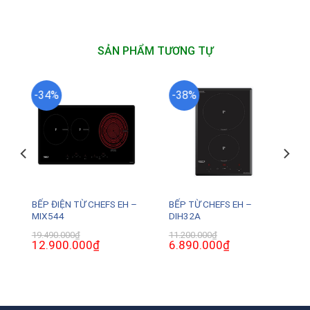
SẢN PHẨM TƯƠNG TỰ
-34%
-38%
BẾP ĐIỆN TỪ CHEFS EH –
BẾP TỪ CHEFS EH –
B
MIX544
DIH32A
19.490.000
₫
11.200.000
₫
Giá
12.900.000
₫
Giá
Giá
6.890.000
₫
Giá
gốc
hiện
gốc
hiện
là:
tại
là:
tại
.
19.490.000₫.
là:
11.200.000₫.
là:
12.900.000₫.
6.890.000₫.