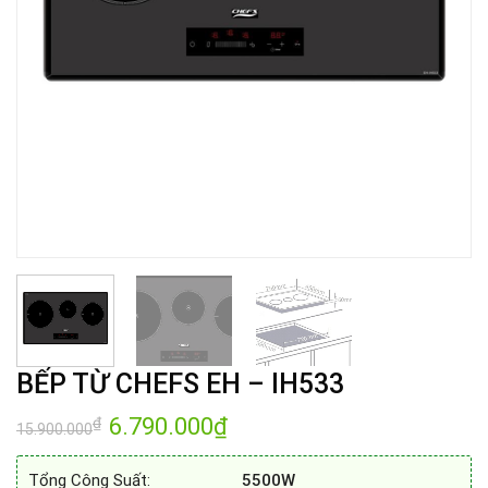
BẾP TỪ CHEFS EH – IH533
Giá
6.790.000
₫
Giá
₫
15.900.000
gốc
hiện
là:
tại
15.900.000₫.
là:
Tổng Công Suất:
5500W
6.790.000₫.