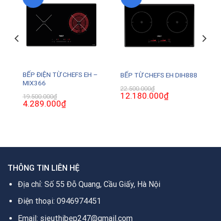
BẾP ĐIỆN TỪ CHEFS EH –
BẾP TỪ CHEFS EH DIH888
MIX366
22.500.000
₫
Giá
12.180.000
₫
Giá
19.500.000
₫
gốc
hiện
Giá
4.289.000
₫
Giá
là:
tại
gốc
hiện
22.500.000₫.
là:
là:
tại
12.180.000₫.
19.500.000₫.
là:
0₫.
4.289.000₫.
THÔNG TIN LIÊN HỆ
Địa chỉ: Số 55 Đỗ Quang, Cầu Giấy, Hà Nội
Điện thoại: 0946974451
Email: sieuthibep247@gmail.com