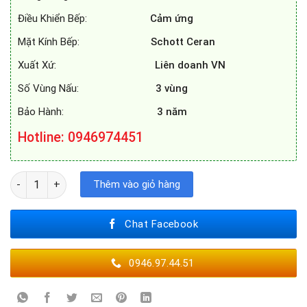
Điều Khiển Bếp:
Cảm ứng
Mặt Kính Bếp:
Schott Ceran
Xuất Xứ:
Liên doanh VN
Số Vùng Nấu:
3 vùng
Bảo Hành:
3 năm
Hotline: 0946974451
BẾP TỪ CHEFS EH - IH533 số lượng
Thêm vào giỏ hàng
Chat Facebook
0946.97.44.51