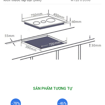
Kích thước lắp đặt (mm)
W720 x D390
SẢN PHẨM TƯƠNG TỰ
-78%
-46%