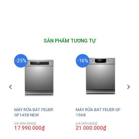
SẢN PHẨM TƯƠNG TỰ
-25%
-16%
MÁY RỬA BÁT FEUER
MÁY RỬA BÁT FEUER GF
GF1458 NEW
1568
23.900.000
₫
24.900.000
₫
Giá
17.990.000
₫
Giá
Giá
21.000.000
₫
Giá
gốc
hiện
gốc
hiện
là:
tại
là:
tại