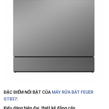
ĐẶC ĐIỂM NỔI BẬT CỦA
MÁY RỬA BÁT FEUER
GT837
:
Kiểu dáng hiện đại, thiết kế đẳng cấp