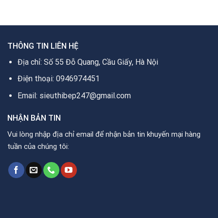
23.900.000₫.
là:
24.900.000₫.
là:
0₫.
17.990.000₫.
21.000.000₫.
THÔNG TIN LIÊN HỆ
Địa chỉ: Số 55 Đỗ Quang, Cầu Giấy, Hà Nội
Điện thoại: 0946974451
Email: sieuthibep247@gmail.com
NHẬN BẢN TIN
Vui lòng nhập địa chỉ email để nhận bản tin khuyến mại hàng
tuần của chúng tôi: