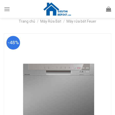
Skip
to
content
Trang chủ
/
Máy Rửa Bát
/
Máy rửa bát Feuer
-48%