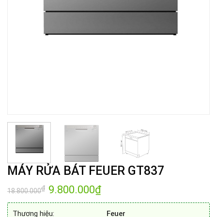
MÁY RỬA BÁT FEUER GT837
Giá
9.800.000
₫
Giá
₫
18.800.000
gốc
hiện
là:
tại
18.800.000₫.
là:
Thương hiệu:
Feuer
9.800.000₫.