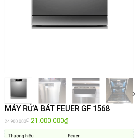
MÁY RỬA BÁT FEUER GF 1568
Giá
21.000.000
₫
Giá
₫
24.900.000
gốc
hiện
là:
tại
24.900.000₫.
là:
Thương hiệu:
Feuer
21.000.000₫.