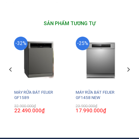
SẢN PHẨM TƯƠNG TỰ
-32%
-25%
MÁY RỬA BÁT FEUER
MÁY RỬA BÁT FEUER
GF1589
GF1458 NEW
32.900.000
₫
23.900.000
₫
Giá
22.490.000
₫
Giá
Giá
17.990.000
₫
Giá
gốc
hiện
gốc
hiện
là:
tại
là:
tại
32.900.000₫.
là:
23.900.000₫.
là:
0₫.
22.490.000₫.
17.990.000₫.