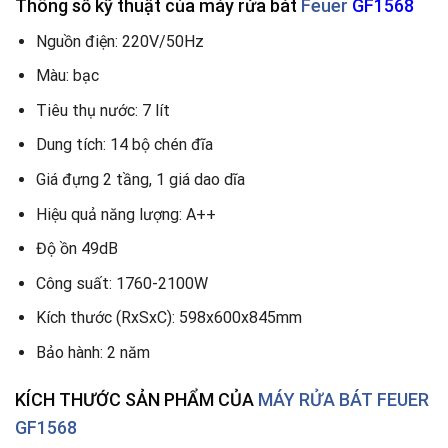
Thông số kỹ thuật của máy rửa bát
Feuer
GF1568
Nguồn điện: 220V/50Hz
Màu: bạc
Tiêu thụ nước: 7 lít
Dung tích: 14 bộ chén đĩa
Giá đựng 2 tầng, 1 giá dao dĩa
Hiệu quả năng lượng: A++
Độ ồn 49dB
Công suất: 1760-2100W
Kích thước (RxSxC): 598x600x845mm
Bảo hành: 2 năm
KÍCH THƯỚC SẢN PHẨM CỦA
MÁY RỬA BÁT FEUER
GF1568