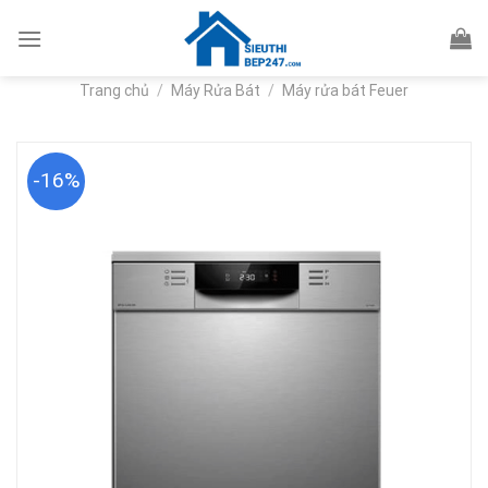
Skip
to
content
Trang chủ
/
Máy Rửa Bát
/
Máy rửa bát Feuer
-16%