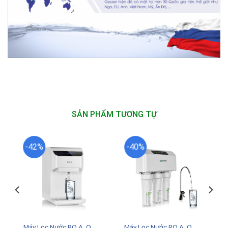
SẢN PHẨM TƯƠNG TỰ
-42%
-40%
Máy Lọc Nước RO A. O.
Máy Lọc Nước RO A. O.