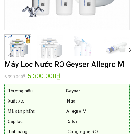
Máy Lọc Nước RO Geyser Allegro M
Giá
6.300.000
₫
Giá
₫
6.990.000
gốc
hiện
là:
tại
6.990.000₫.
là:
Thương hiệu:
Geyser
6.300.000₫.
Xuất xứ:
Nga
Mã sản phẩm:
Allegro M
Cấp lọc:
5 lõi
Tính năng:
Công nghệ RO