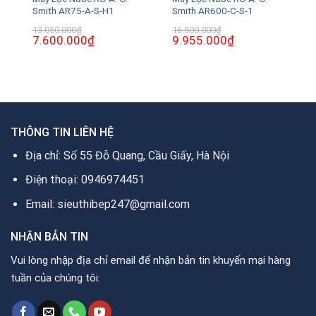
Smith AR75-A-S-H1
Smith AR600-C-S-1
13.050.000
₫
16.500.000
₫
Giá
7.600.000
₫
Giá
Giá
9.955.000
₫
Giá
gốc
hiện
gốc
hiện
là:
tại
là:
tại
13.050.000₫.
là:
16.500.000₫.
là:
.
7.600.000₫.
9.955.000₫.
THÔNG TIN LIÊN HỆ
Địa chỉ: Số 55 Đỗ Quang, Cầu Giấy, Hà Nội
Điện thoại: 0946974451
Email: sieuthibep247@gmail.com
NHẬN BẢN TIN
Vui lòng nhập địa chỉ email để nhận bản tin khuyến mại hàng
tuần của chúng tôi: