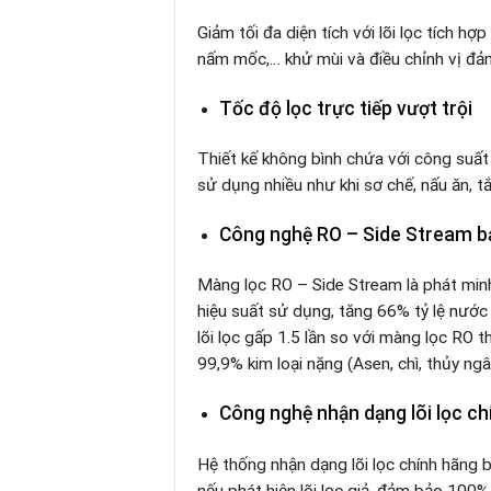
Giảm tối đa diện tích với lõi lọc tích hợp
nấm mốc,… khử mùi và điều chỉnh vị đả
Tốc độ lọc trực tiếp vượt trội
Thiết kế không bình chứa với công suất l
sử dụng nhiều như khi sơ chế, nấu ăn, 
Công nghệ RO – Side Stream b
Màng lọc RO – Side Stream là phát mi
hiệu suất sử dụng, tăng 66% tỷ lệ nước ti
lõi lọc gấp 1.5 lần so với màng lọc RO 
99,9% kim loại nặng (Asen, chì, thủy ngâ
Công nghệ nhận dạng lõi lọc ch
Hệ thống nhận dạng lõi lọc chính hãng b
nếu phát hiện lõi lọc giả, đảm bảo 100% 