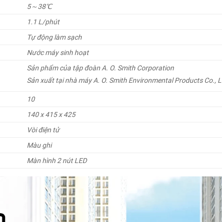
5
～
38
℃
1.1 L/phút
Tự động làm sạch
Nước máy sinh hoạt
Sản phẩm của tập đoàn A. O. Smith Corporation
Sản xuất tại nhà máy A. O. Smith Environmental Products Co., L
10
140 x 415 x 425
Vòi điện tử
Màu ghi
Màn hình 2 nút LED