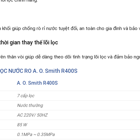
 khối giúp chống rò rỉ nước tuyệt đối, an toàn cho gia đình và bảo 
hời gian thay thế lõi lọc
trên thân vòi giúp dễ dàng theo dõi tình trạng lõi lọc và đảm bảo ng
ỌC NƯỚC RO A. O. Smith R400S
A. O. Smith R400S
7 cấp lọc
Nước thường
AC 220V/ 50HZ
85 W
0.1MPa ~ 0.35MPa