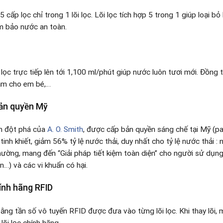
 5 cấp lọc chỉ trong 1 lõi lọc. Lõi lọc tích hợp 5 trong 1 giúp loại bỏ 
m bảo nước an toàn.
ọc trực tiếp lên tới 1,100 ml/phút giúp nước luôn tươi mới. Đồng thờ
tắm cho em bé,…
ản quyền Mỹ
nh đột phá của
A. O. Smith
, được cấp bản quyền sáng chế tại Mỹ (p
nh khiết, giảm 56% tỷ lệ nước thải, duy nhất cho tỷ lệ nước thải : n
thường, mang đến “Giải pháp tiết kiệm toàn diện” cho người sử dụn
n…) và các vi khuẩn có hại.
ính hãng RFID
ằng tần số vô tuyến RFID được đưa vào từng lõi lọc. Khi thay lõi, 
lõi lọc chính hãng.