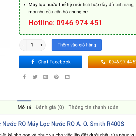
Máy lọc nước thế hệ mới
tích hợp đầy đủ tính năng, 
mọi nhu cầu căn hộ chung cư
Hotline: 0946 974 451
Máy Lọc Nước RO A. O. Smith R400S số lượng
Thêm vào giỏ hàng
Chat Facebook
0946.97.44.5
Mô tả
Đánh giá (0)
Thông tin thanh toán
 Nước RO Máy Lọc Nước RO A. O. Smith R400S
hiết kế nhỏ gọn và phục vụ cho việc lắp đặt dưới chậu rửa phục vụ