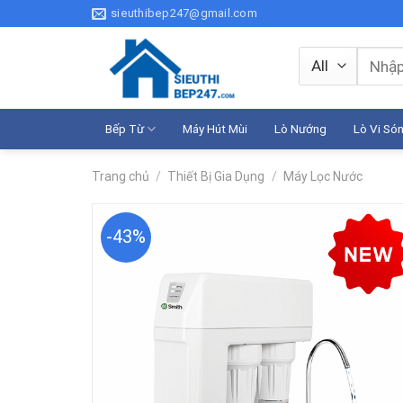
Skip
sieuthibep247@gmail.com
to
content
Tìm
kiếm:
Bếp Từ
Máy Hút Mùi
Lò Nướng
Lò Vi Só
Trang chủ
/
Thiết Bị Gia Dụng
/
Máy Lọc Nước
-43%