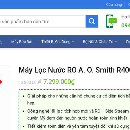
Cửa hàng
C
Hotl
094
ng
Máy Rửa Bát
Thiết Bị Gia Dụng
Bộ Nồi & Chảo Từ
D
Máy Lọc Nước RO A. O. Smith R4
Giá
7.299.000
₫
Giá
₫
12.800.000
gốc
hiện
là:
tại
12.800.000₫.
là:
Giải pháp
cho những căn hộ chung cư có diện tích b
7.299.000₫.
hẹp.
Công nghệ lõi lọc
tích hợp mới và RO – Side Stream
quyền Mỹ đem đến nguồn nước hoàn toàn tinh khiết.
Tiết kiệm
toàn diện và yên tâm tuyệt đối khi sử dụng