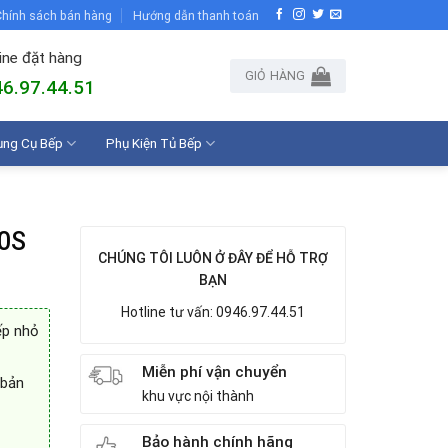
hính sách bán hàng
Hướng dẫn thanh toán
ine đặt hàng
GIỎ HÀNG
6.97.44.51
ụng Cụ Bếp
Phụ Kiện Tủ Bếp
00S
CHÚNG TÔI LUÔN Ở ĐÂY ĐỂ HỖ TRỢ
BẠN
Hotline tư vấn: 0946.97.44.51
ếp nhỏ
Miễn phí vận chuyển
 bản
khu vực nội thành
Bảo hành chính hãng