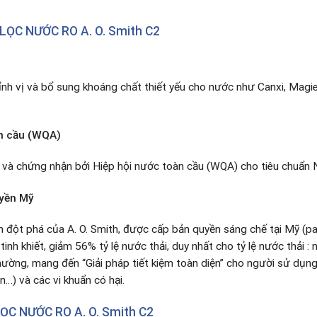
LỌC NƯỚC RO A. O. Smith C2
ỉnh vị và bổ sung khoáng chất thiết yếu cho nước như Canxi, Magie
àn cầu (WQA)
a và chứng nhận bởi Hiệp hội nước toàn cầu (WQA) cho tiêu chuẩn
uyền Mỹ
h đột phá của A. O. Smith, được cấp bản quyền sáng chế tại Mỹ (p
nh khiết, giảm 56% tỷ lệ nước thải, duy nhất cho tỷ lệ nước thải : n
thường, mang đến “Giải pháp tiết kiệm toàn diện” cho người sử dụn
n…) và các vi khuẩn có hại.
ỌC NƯỚC RO A. O. Smith C2