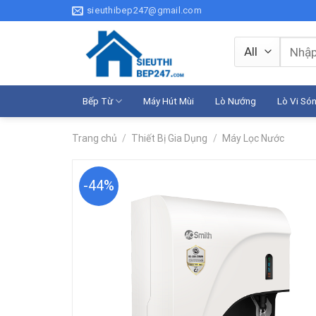
Skip
sieuthibep247@gmail.com
to
content
Tìm
kiếm:
Bếp Từ
Máy Hút Mùi
Lò Nướng
Lò Vi Só
Trang chủ
/
Thiết Bị Gia Dụng
/
Máy Lọc Nước
-44%