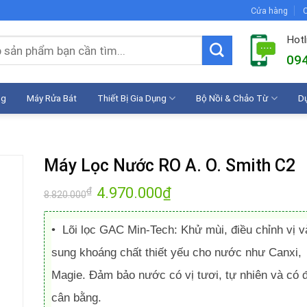
Cửa hàng
C
Hotl
094
ng
Máy Rửa Bát
Thiết Bị Gia Dụng
Bộ Nồi & Chảo Từ
D
Máy Lọc Nước RO A. O. Smith C2
Giá
4.970.000
₫
Giá
₫
8.820.000
gốc
hiện
là:
tại
8.820.000₫.
là:
•
Lõi lọc GAC Min-Tech
4.970.000₫.
:
Khử mùi, điều chỉnh vị v
sung khoáng chất thiết yếu cho nước như Canxi,
Magie. Đảm bảo nước có vị tươi, tự nhiên và có 
cân bằng.