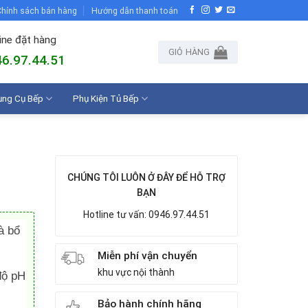
hính sách bán hàng
Hướng dẫn thanh toán
ine đặt hàng
GIỎ HÀNG
6.97.44.51
ụng Cụ Bếp
Phụ Kiện Tủ Bếp
CHÚNG TÔI LUÔN Ở ĐÂY ĐỂ HỖ TRỢ
BẠN
Hotline tư vấn: 0946.97.44.51
à bổ
Miễn phí vận chuyển
khu vực nội thành
độ pH
Bảo hành chính hãng