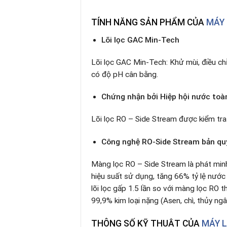
TÍNH NĂNG SẢN
PHẨM CỦA
MÁY 
Lõi lọc GAC Min-Tech
Lõi lọc GAC Min-Tech: Khử mùi, điều ch
có độ pH cân bằng.
Chứng nhận bởi Hiệp hội nước to
Lõi lọc RO – Side Stream được kiểm tr
Công nghệ RO-Side Stream bản q
Màng lọc RO – Side Stream là phát min
hiệu suất sử dụng, tăng 66% tỷ lệ nước ti
lõi lọc gấp 1.5 lần so với màng lọc RO 
99,9% kim loại nặng (Asen, chì, thủy ngâ
THÔNG SỐ KỸ THUẬT
CỦA
MÁY L