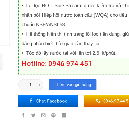
•
Lõi lọc RO – Side Stream:
được kiểm tra và ch
nhận bởi Hiệp hội nước toàn cầu (WQA) cho tiêu
chuẩn NSF/ANSI 58.
• Hệ thống hiển thị tình trạng lõi lọc tiện dụng, gi
dàng nhận biết thời gian cần thay lõi.
• Tốc độ lấy nước tại vòi lên tới 2.6 lít/phút.
Hotline: 0946 974 451
Máy Lọc Nước RO A. O. Smith C2 số lượng
Thêm vào giỏ hàng
Chat Facebook
0946.97.44.5