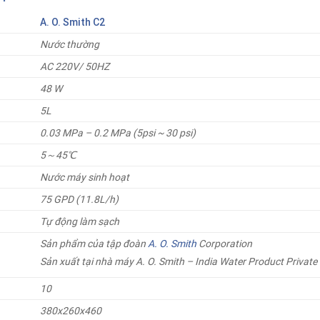
A. O. Smith C2
Nước thường
AC 220V/ 50HZ
48 W
5L
0.03 MPa – 0.2 MPa (5psi ~ 30 psi)
5
～
45
℃
Nước máy sinh hoạt
75 GPD (11.8L/h)
Tự động làm sạch
Sản phẩm của tập đoàn
A. O. Smith
Corporation
Sản xuất tại nhà máy A. O. Smith – India Water Product Private 
10
380x260x460