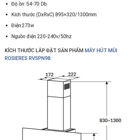
Độ ồn: 54-70 Db
Kích thước (DxRxC) 895×320/1300mm
Điện:273w
Nguồn điện 220-240v/50hz
KÍCH THƯỚC LẮP ĐẶT SẢN PHẨM
MÁY HÚT MÙI
ROSIERES RVSPN98
: