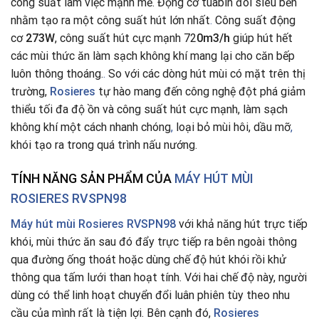
công suất làm việc mạnh mẽ. Động cơ tuabin đôi siêu bền
nhằm tạo ra một công suất hút lớn nhất
.
Công suất động
cơ
273W
, công suất hút cực mạnh 72
0m3/h
giúp hút hết
các mùi thức ăn làm sạch không khí mang lại cho căn bếp
luôn thông thoáng.
.
So với các dòng hút mùi có mặt trên thị
trường,
Rosieres
tự hào mang đến công nghệ đột phá giảm
thiểu tối đa độ ồn và công suất hút cực mạnh, làm sạch
không khí một cách nhanh chóng
,
loại bỏ mùi hôi, dầu mỡ
,
khói tạo ra trong quá trình nấu nướng.
TÍNH NĂNG SẢN PHẨM CỦA
MÁY HÚT MÙI
ROSIERES RVSPN98
Máy hút mùi Rosieres RVSPN98
với khả năng hút trực tiếp
khói, mùi thức ăn sau đó đẩy trực tiếp ra bên ngoài thông
qua đường ống thoát hoặc dùng chế độ hút khói rồi khử
thông qua tấm lưới than hoạt tính. Với hai chế độ này, người
dùng có thể linh hoạt chuyển đổi luân phiên tùy theo nhu
cầu của mình rất là tiện lợi. Bên cạnh đó,
Rosieres