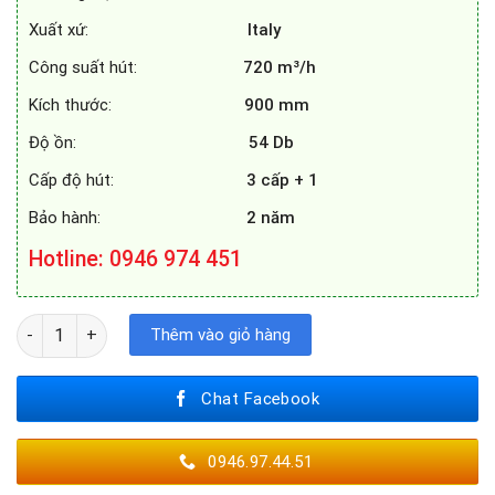
Xuất xứ:
Italy
Công suất hút:
720 m³/h
Kích thước:
900 mm
Độ ồn:
54 Db
Cấp độ hút:
3 cấp + 1
Bảo hành:
2 năm
Hotline
: 0946 974 451
MÁY HÚT MÙI ROSIERES RVSPN98 số lượng
Thêm vào giỏ hàng
Chat Facebook
0946.97.44.51