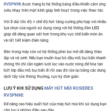
RVSPN98
được trang bị hệ thống bảng điều khiển cảm ứng
siêu nhạy trên mặt kính giúp linh hoạt trong việc thao tác.
Với
3
dải tốc độ + chế độ hút tăng cường phù hợp với nhiều
lựa chọn của người sử dụng cùng với hệ thống đèn
LED
giúp dễ dàng quan sát hơn trong khu vực chế biến món ăn
và rất tiết kiệm điện năng.
Bên trong máy còn có hệ thống phin lọc mỡ dễ dàng tháo
lắp và vệ sinh. Nếu bạn muốn loại bỏ dầu mỡ, bụi bẩn nhanh
chóng thì chỉ cần ngâm lưới lọc vào nước nóng để hòa tan
bớt lớp dầu mỡ, bụi bẩn đi rồi sau đó rửa lại bằng các dung
dịch tẩy rửa thông thường, cực kỳ đơn giản.
LƯU Ý KHI SỬ DỤNG
MÁY HÚT MÙI ROSIERES
RVSPN98
:
Để nâng cao hiệu suất hút của máy hút mùi khi sử dụng bạn
cần lưu ý những điều sau đây: