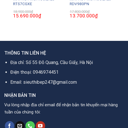
RTS7CGXE
RDV980PN
18.900.000
₫
17.800.000
₫
Giá
15.690.000
₫
Giá
Giá
13.700.000
₫
Giá
gốc
hiện
gốc
hiện
là:
tại
là:
tại
18.900.000₫.
là:
17.800.000₫.
là:
0₫.
15.690.000₫.
13.700.000₫.
THÔNG TIN LIÊN HỆ
Địa chỉ: Số 55 Đỗ Quang, Cầu Giấy, Hà Nội
Điện thoại: 0946974451
Email: sieuthibep247@gmail.com
NHẬN BẢN TIN
Vui lòng nhập địa chỉ email để nhận bản tin khuyến mại hàng
tuần của chúng tôi: