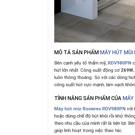
MÔ TẢ SẢN PHẨM
MÁY HÚT MÙI
Bên cạnh yếu tố thẩm mỹ,
RDV980PN
c
hút lớn nhất
.
Công suất động cơ
269W
luôn thông thoáng.
.
So với các dòng hút
công suất hút cực mạnh, làm sạch khô
TÍNH NĂNG SẢN PHẨM CỦA
MÁY 
Máy hút mùi Rosieres RDV980PN
với 
hoặc dùng chế độ hút khói rồi khử thông 
theo nhu cầu của mình rất là tiện lợi. B
giúp linh hoạt trong việc thao tác.