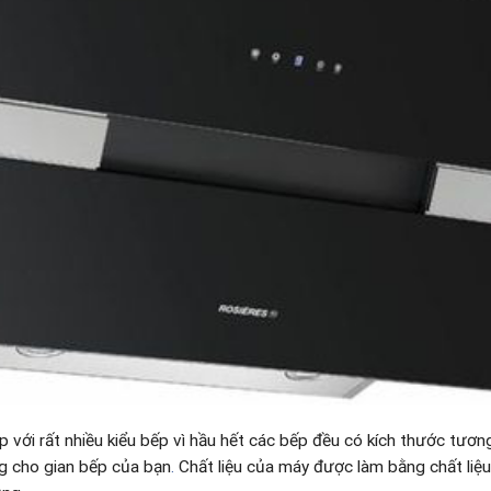
p với rất nhiều kiểu bếp vì hầu hết các bếp đều có kích thước tư
ng cho gian bếp của bạn
.
Chất liệu của máy được làm bằng chất liệu