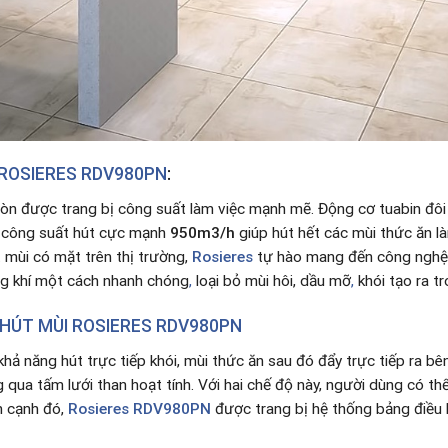
 ROSIERES RDV980PN
:
òn được trang bị công suất làm việc mạnh mẽ. Động cơ tuabin đôi
, công suất hút cực mạnh
950m3/h
giúp hút hết các mùi thức ăn l
 mùi có mặt trên thị trường,
Rosieres
tự hào mang đến công nghệ đ
ng khí một cách nhanh chóng
,
loại bỏ mùi hôi, dầu mỡ
,
khói tạo ra t
HÚT MÙI ROSIERES RDV980PN
khả năng hút trực tiếp khói, mùi thức ăn sau đó đẩy trực tiếp ra 
qua tấm lưới than hoạt tính. Với hai chế độ này, người dùng có thể
ên cạnh đó,
Rosieres RDV980PN
được trang bị hệ thống bảng điều 