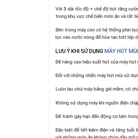
Với
3
dải tốc độ + chế độ hút tăng cườ
trong khu vực chế biến món ăn và rất ti
Bên trong máy còn có hệ thống phin lọc
lọc vào nước nóng để hòa tan bớt lớp dầ
LƯU Ý KHI SỬ DỤNG
MÁY HÚT MÙI
Để nâng cao hiệu suất hút của máy hút 
Đối với những chiếc máy hút mùi sử dụn
Luôn lau chùi máy bằng giẻ mềm, có chấ
Không sử dụng máy khi nguồn điện chậ
Để tránh gây hạn đến động cơ bên tron
Đặc biệt để tiết kiệm điện và tăng tuổ
với những món ăn không chứa dầu mỡ n