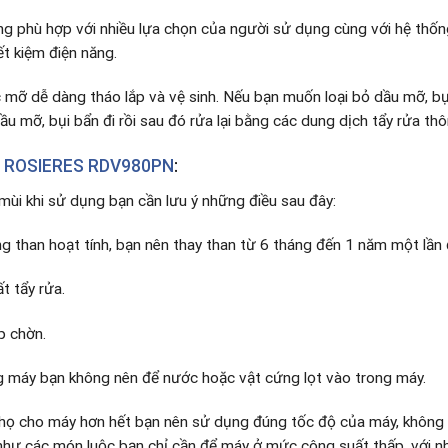
ng phù hợp với nhiều lựa chọn của người sử dụng cùng với hệ thố
ết kiệm điện năng.
 mỡ dễ dàng tháo lắp và vệ sinh. Nếu bạn muốn loại bỏ dầu mỡ, bụ
u mỡ, bụi bẩn đi rồi sau đó rửa lại bằng các dung dịch tẩy rửa th
 ROSIERES RDV980PN
:
mùi khi sử dụng bạn cần lưu ý những điều sau đây:
g than hoạt tính, bạn nên thay than từ 6 tháng đến 1 năm một lần
t tẩy rửa.
p chờn.
g máy bạn không nên để nước hoặc vật cứng lọt vào trong máy.
i thọ cho máy hơn hết bạn nên sử dụng đúng tốc độ của máy, không
hư các món luộc bạn chỉ cần để máy ở mức công suất thấp, với 