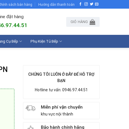
hính sách bán hàng
Hướng dẫn thanh toán
ine đặt hàng
GIỎ HÀNG
6.97.44.51
ụng Cụ Bếp
Phụ Kiện Tủ Bếp
PN
CHÚNG TÔI LUÔN Ở ĐÂY ĐỂ HỖ TRỢ
BẠN
Hotline tư vấn: 0946.97.44.51
Miễn phí vận chuyển
khu vực nội thành
Bảo hành chính hãng