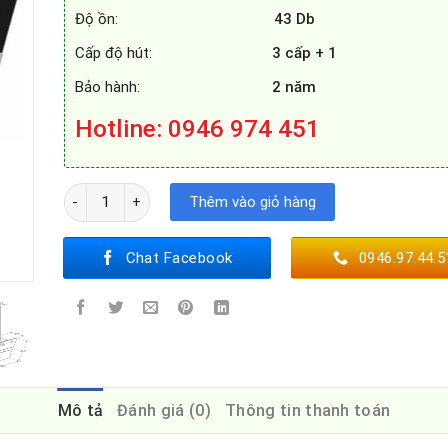
Độ ồn:
43 Db
Cấp độ hút:
3 cấp + 1
Bảo hành:
2 năm
Hotline
: 0946 974 451
MÁY HÚT MÙI ROSIERES RDV980PN số lượng
Thêm vào giỏ hàng
Chat Facebook
0946.97.44.5
Mô tả
Đánh giá (0)
Thông tin thanh toán