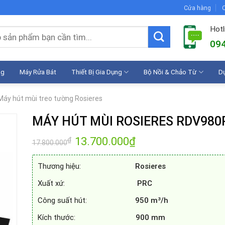
Cửa hàng
C
Hotl
094
ng
Máy Rửa Bát
Thiết Bị Gia Dụng
Bộ Nồi & Chảo Từ
D
Máy hút mùi treo tường Rosieres
MÁY HÚT MÙI ROSIERES RDV980
Giá
13.700.000
₫
Giá
₫
17.800.000
gốc
hiện
là:
tại
17.800.000₫.
là:
Thương hiệu:
Rosieres
13.700.000₫.
Xuất xứ:
PRC
Công suất hút:
950 m³/h
Kích thước:
900 mm