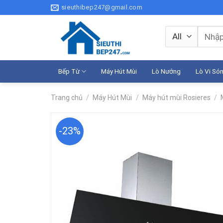
Skip
sieuthibep247@gmail.com
to
content
Tìm
kiếm:
Bếp Từ
Máy Hút Mùi
Lò Nướng
Lò Vi Só
Trang chủ
/
Máy Hút Mùi
/
Máy hút mùi Rosieres
/
-23%