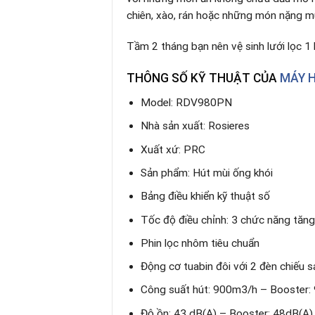
chiên, xào, rán hoặc những món nặng mù
Tầm 2 tháng bạn nên vệ sinh lưới lọc 1
THÔNG SỐ KỸ THUẬT CỦA
MÁY H
Model: RDV980PN
Nhà sản xuất: Rosieres
Xuất xứ: PRC
Sản phẩm: Hút mùi ống khói
Bảng điều khiển kỹ thuật số
Tốc độ điều chỉnh: 3 chức năng tăn
Phin lọc nhôm tiêu chuẩn
Động cơ tuabin đôi với 2 đèn chiếu 
Công suất hút: 900m3/h – Booster
Độ ồn: 43 dB(A) – Booster: 48dB(A)