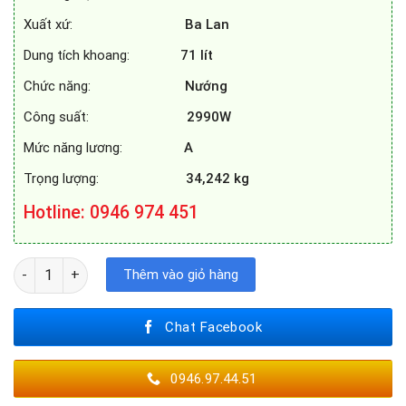
Xuất xứ:
Ba Lan
Dung tích khoang:
71
lít
Chức năng:
Nướng
Công suất:
2990W
Mức năng lương:
A
Trọng lượng:
34,242 kg
Hotline
: 0946 974 451
LÒ NƯỚNG BOSCH HBS534BB0B số lượng
Thêm vào giỏ hàng
Chat Facebook
0946.97.44.51