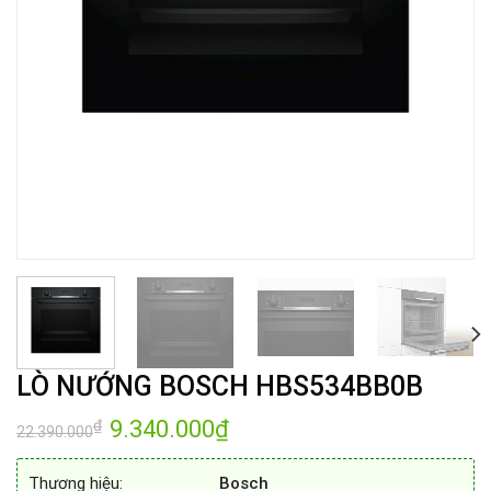
LÒ NƯỚNG BOSCH HBS534BB0B
Giá
9.340.000
₫
Giá
₫
22.390.000
gốc
hiện
là:
tại
22.390.000₫.
là:
Thương hiệu:
Bosch
9.340.000₫.