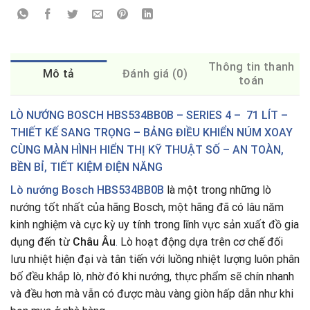
Thông tin thanh
Mô tả
Đánh giá (0)
toán
LÒ NƯỚNG BOSCH HBS534BB0B – SERIES 4 – 71 LÍT –
THIẾT KẾ SANG TRỌNG – BẢNG ĐIỀU KHIỂN NÚM XOAY
CÙNG MÀN HÌNH HIỂN THỊ KỸ THUẬT SỐ – AN TOÀN,
BỀN BỈ, TIẾT KIỆM ĐIỆN NĂNG
Lò nướng Bosch HBS534BB0B
là một trong những lò
nướng tốt nhất của hãng Bosch, một hãng đã có lâu năm
kinh nghiệm và cực kỳ uy tính trong lĩnh vực sản xuất đồ gia
dụng đến từ
Châu Âu
.
Lò hoạt động dựa trên cơ chế đối
lưu nhiệt hiện đại và tân tiến với luồng nhiệt lượng luôn phân
bố đều khắp lò
,
nhờ đó khi nướng, thực phẩm sẽ chín nhanh
và đều hơn mà vẫn có được màu vàng giòn hấp dẫn như khi