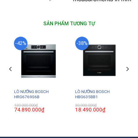
SẢN PHẨM TƯƠNG TỰ
-42%
-38%
LÒ NƯỚNG BOSCH
LÒ NƯỚNG BOSCH
HRG6769S6B
HBG635BB1
130.000.000
₫
30.000.000
₫
Giá
74.890.000
₫
Giá
Giá
18.490.000
₫
Giá
gốc
hiện
gốc
hiện
là:
tại
là:
tại
130.000.000₫.
là:
30.000.000₫.
là:
0₫.
74.890.000₫.
18.490.000₫.