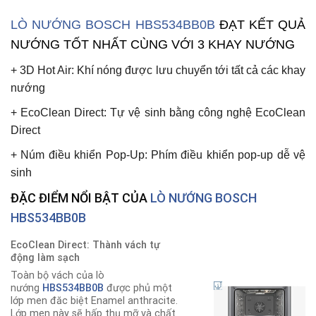
LÒ NƯỚNG BOSCH HBS534BB0B
ĐẠT KẾT QUẢ
NƯỚNG TỐT NHẤT CÙNG VỚI 3 KHAY NƯỚNG
+
3D Hot Air:
Khí nóng được lưu chuyển tới tất cả các khay
nướng
+
EcoClean Direct
: Tự vệ sinh bằng công nghệ EcoClean
Direct
+
Núm điều khiển Pop-Up
: Phím điều khiển pop-up dễ vệ
sinh
ĐẶC ĐIỂM NỔI BẬT CỦA
LÒ NƯỚNG BOSCH
HBS534BB0B
EcoClean Direct: Thành vách tự
động làm sạch
Toàn bộ vách của lò
nướng
HBS534BB0B
được phủ một
lớp men đăc biệt Enamel anthracite.
Lớp men này sẽ hấp thụ mỡ và chất