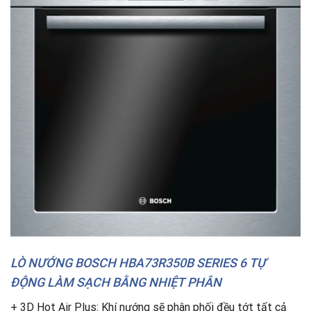
LÒ NƯỚNG BOSCH HBA73R350B SERIES 6 TỰ
ĐỘNG LÀM SẠCH BẰNG NHIỆT PHÂN
+ 3D Hot Air Plus: Khí nướng sẽ phân phối đều tớt tất cả