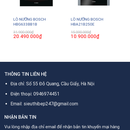
LÒ NƯỚNG BOSCH
LÒ NƯỚNG BOSCH
HBG633BB1B
HBA21B250E
31.900.000
₫
15.000.000
₫
Giá
20.490.000
₫
Giá
Giá
10.900.000
₫
Giá
gốc
hiện
gốc
hiện
là:
tại
là:
tại
31.900.000₫.
là:
15.000.000₫.
là:
0₫.
20.490.000₫.
10.900.000₫.
THÔNG TIN LIÊN HỆ
Địa chỉ: Số 55 Đỗ Quang, Cầu Giấy, Hà Nội
Điện thoại: 0946974451
Email: sieuthibep247@gmail.com
NHẬN BẢN TIN
Vui lòng nhập địa chỉ email để nhận bản tin khuyến mại hàng