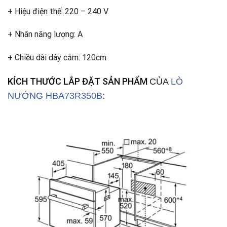
+ Hiệu điện thế: 220 – 240 V
+ Nhãn năng lượng: A
+ Chiều dài dây cắm: 120cm
KÍCH THƯỚC LẮP ĐẶT SẢN PHẨM
CỦA
LÒ
NƯỚNG HBA73R350B
: