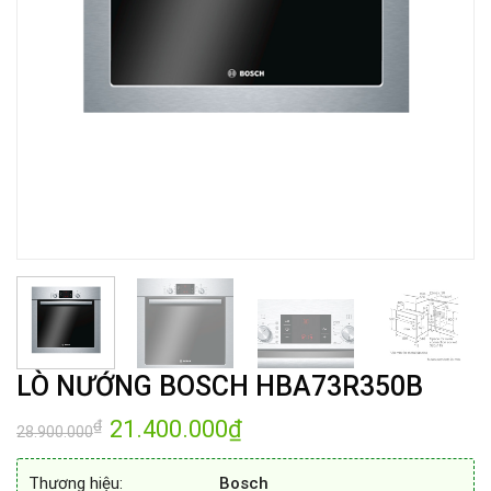
LÒ NƯỚNG BOSCH HBA73R350B
Giá
21.400.000
₫
Giá
₫
28.900.000
gốc
hiện
là:
tại
28.900.000₫.
là:
Thương hiệu:
Bosch
21.400.000₫.