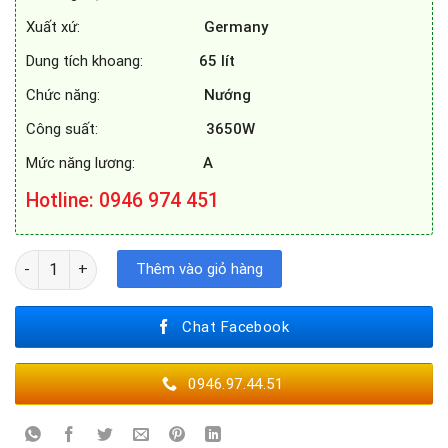
Xuất xứ:
Germany
Dung tích khoang:
65
lít
Chức năng:
Nướng
Công suất:
3650W
Mức năng lương:
A
Hotline
: 0946 974 451
LÒ NƯỚNG BOSCH HBA73R350B số lượng
Thêm vào giỏ hàng
Chat Facebook
0946.97.44.51