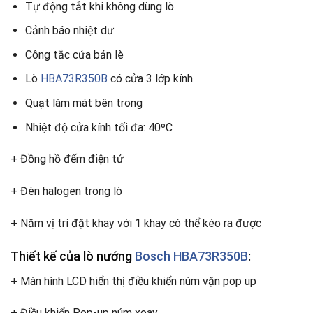
Tự động tắt khi không dùng lò
Cảnh báo nhiệt dư
Công tắc cửa bản lè
Lò
HBA73R350B
có cửa 3 lớp kính
Quạt làm mát bên trong
Nhiệt độ cửa kính tối đa: 40ºC
+ Đồng hồ đếm điện tử
+ Đèn halogen trong lò
+ Năm vị trí đặt khay với 1 khay có thể kéo ra được
Thiết kế của lò nướng
Bosch HBA73R350B
:
+ Màn hình LCD hiển thị điều khiển núm vặn pop up
+ Điều khiển Pop-up núm xoay