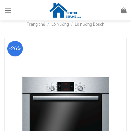
Skip
to
content
Trang chủ
/
Lò Nướng
/
Lò nướng Bosch
-26%