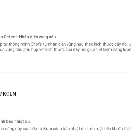
n Detect: Nhận diện vùng nấu
p từ thông minh Chefs tự nhân diện vùng nấu theo kích thước đáy nồi
.
Đ
ọn vùng nấu phù hợp với kích thước của đáy nồi giúp tiết kiệm năng lượn
Ừ K
O
LN
nh báo nhiệt dư
nh năng này của bếp từ
K
o
ln
cảnh báo nhiệt dư trên mặt bếp khi đã tắt b