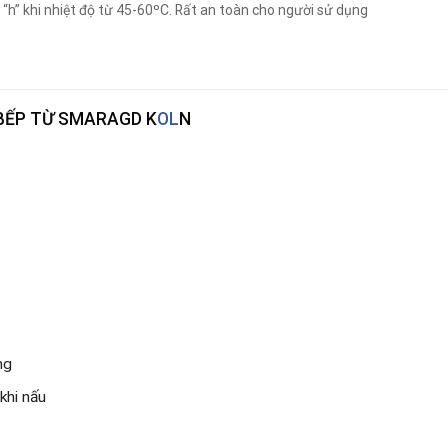
 “h” khi nhiệt độ từ 45-60ºC. Rất an toàn cho người sử dụng
 BẾP TỪ SMARAGD K
OL
N
ng
khi nấu