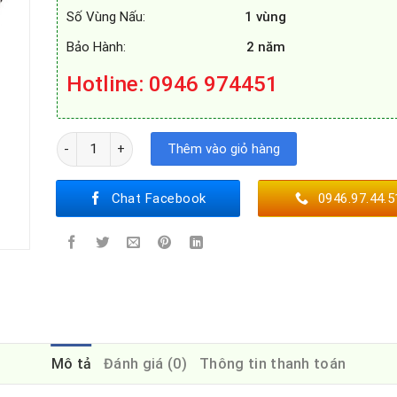
Số Vùng Nấu:
1 vùng
Bảo Hành:
2 năm
Hotline: 0946 974451
BẾP TỪ SMARAGD KOLN số lượng
Thêm vào giỏ hàng
Chat Facebook
0946.97.44.5
Mô tả
Đánh giá (0)
Thông tin thanh toán