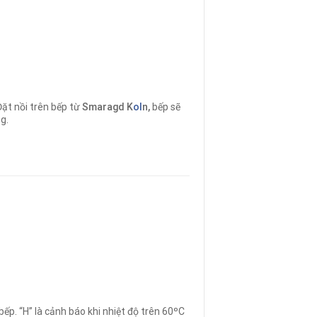
ặt nồi trên bếp từ
Smaragd K
ol
n
,
bếp sẽ
g.
ếp. “H” là cảnh báo khi nhiệt độ trên 60ºC