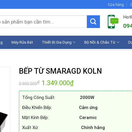
Cửa hàng
C
Hotl
094
ng
Máy Rửa Bát
Thiết Bị Gia Dụng
Bộ Nồi & Chảo Từ
D
BẾP TỪ SMARAGD KOLN
Giá
1.349.000
₫
Giá
₫
3.900.000
gốc
hiện
là:
tại
3.900.000₫.
là:
Tổng Công Suất:
2000W
1.349.000₫.
Điều Khiển Bếp:
Cảm ứng
Mặt Kính Bếp:
Ceramic
Xuất Xứ:
Chính hãng