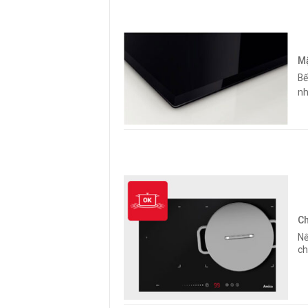
Mặ
Bế
nh
Ch
Nế
ch