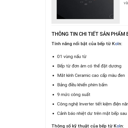
và
THÔNG TIN CHI TIẾT SẢN PHẨM
Tính năng nổi bật
của bếp từ K
ol
n:
01 vùng nấu từ
Bếp từ đơn âm có thể đặt dương
Măt kính Ceramic cao cấp màu đen
Bảng điều khiển phím bấm
9 mức công suất
Công nghệ Inverter tiết kiệm điện nă
Cảnh báo nhiệt dư trên mặt bếp sau 
Thông số kỹ thuật
của bếp từ K
ol
n: