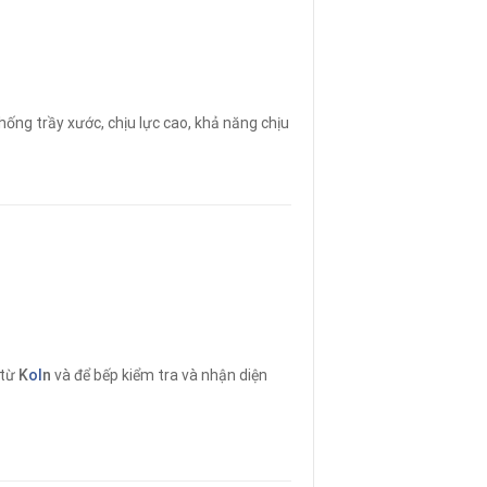
ống trầy xước, chịu lực cao, khả năng chịu
 từ
K
ol
n
và để bếp kiểm tra và nhận diện