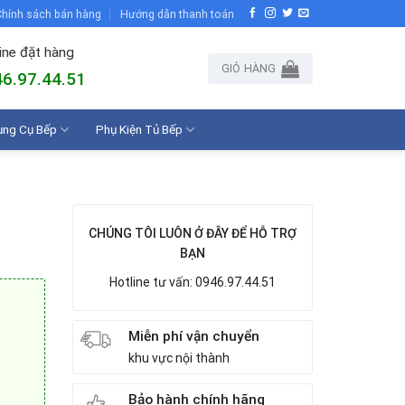
hính sách bán hàng
Hướng dẫn thanh toán
ine đặt hàng
GIỎ HÀNG
6.97.44.51
ụng Cụ Bếp
Phụ Kiện Tủ Bếp
CHÚNG TÔI LUÔN Ở ĐÂY ĐỂ HỖ TRỢ
BẠN
Hotline tư vấn: 0946.97.44.51
Miễn phí vận chuyển
khu vực nội thành
Bảo hành chính hãng