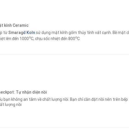
t kính Ceramic
p từ
Smarag
d Koln
sử dụng mặt kính gốm thủy tính vát cạnh. Bề mặt ch
o
o
iệt lên đến 1000
C, chịu sốc nhiệt đến 800
C
eckpot: Tự nhận diện nồi
u bạn không an tâm về chất lượng nồi. Bạn chỉ cần đặt nồi nên trên bếp
ất lượng nồi