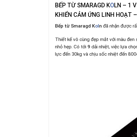
BẾP TỪ SMARAGD K
O
LN – 1 
KHIỂN CẢM ỨNG LINH HOẠT – 
Bếp từ Smaragd K
ol
n
đã nhận được rất
Thiết kế vô cùng đẹp mắt với màu đen s
nhỏ hẹp. Có tới
9
dải nhiệt, việc lựa ch
lực đến 30kg và chịu sốc nhiệt đến 800