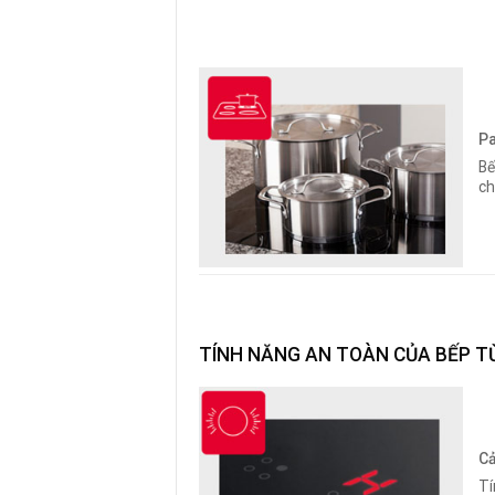
Pa
Bế
ch
TÍNH NĂNG AN TOÀN CỦA BẾP T
Cả
Tí