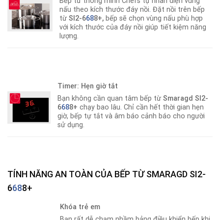
Bếp từ thông minh Chefs tự nhân diện vùng
nấu theo kích thước đáy nồi
.
Đặt nồi trên bếp
từ
SI2-6
68
8+,
bếp sẽ chọn vùng nấu phù hợp
với kích thước của đáy nồi giúp tiết kiệm năng
lượng.
Timer: Hẹn giờ tắt
Bạn không cần quan tâm bếp từ
Smaragd SI2-
6
68
8+
chạy bao lâu
.
Chỉ cần hết thời gian hẹn
giờ, bếp tự tắt và âm báo cảnh báo cho người
sử dụng.
TÍNH NĂNG AN TOÀN CỦA BẾP TỪ SMARAGD SI2-
6
68
8+
Khóa trẻ em
Bạn rất dễ chạm nhầm bảng điều khiển bếp khi