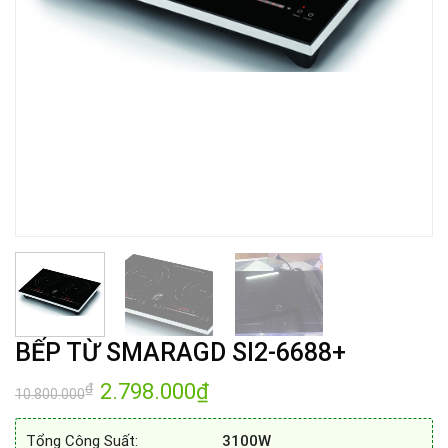
BẾP TỪ SMARAGD SI2-6688+
Giá
2.798.000
₫
Giá
₫
10.800.000
gốc
hiện
là:
tại
10.800.000₫.
là:
Tổng Công Suất:
3100W
2.798.000₫.