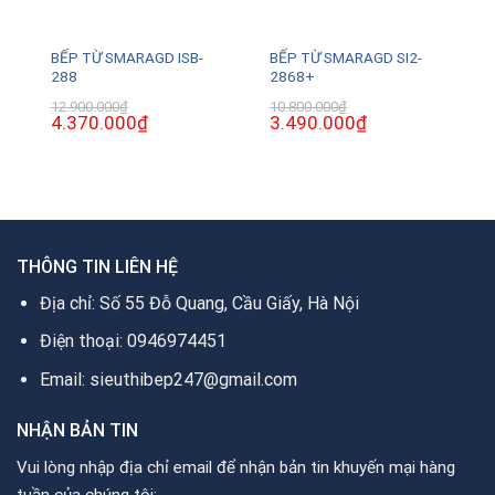
BẾP TỪ SMARAGD ISB-
BẾP TỪ SMARAGD SI2-
288
2868+
12.900.000
₫
10.800.000
₫
Giá
4.370.000
₫
Giá
Giá
3.490.000
₫
Giá
gốc
hiện
gốc
hiện
là:
tại
là:
tại
12.900.000₫.
là:
10.800.000₫.
là:
.
4.370.000₫.
3.490.000₫.
THÔNG TIN LIÊN HỆ
Địa chỉ: Số 55 Đỗ Quang, Cầu Giấy, Hà Nội
Điện thoại: 0946974451
Email: sieuthibep247@gmail.com
NHẬN BẢN TIN
Vui lòng nhập địa chỉ email để nhận bản tin khuyến mại hàng
tuần của chúng tôi: