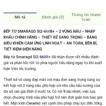
Thông tin thanh
Mô tả
Đánh giá (0)
toán
BẾP TỪ SMARAGD SI2-6
68
8+ – 2 VÙNG NẤU – NHẬP
KHẨU CHÍNH HÃNG – THIẾT KẾ SANG TRỌNG – BẢNG
ĐIỀU KHIỂN CẢM ỨNG LINH HOẠT – AN TOÀN, BỀN BỈ,
TIẾT KIỆM ĐIỆN NĂNG
Bếp từ Smaragd SI2-66
88
+
đã nhận được rất nhiều đánh
giá và phản hồi tốt từ phía người tiêu dùng ngay từ khi xuất
hiện trên thị trường.
Thiết kế vô cùng đẹp mắt với màu đen sang trọng cùng sự
kết hợp với 2 vùng nấu, phù hợp với nhu cầu nấu nướng của
đa số các gia đình ở nước ta. Có tới
9
dải nhiệt, việc lựa
chọn chương trình nấu phù hợp trở nên đơn giản hơn bao giờ
hết. Mặt kính
Ceramic
vát cạnh
cho phép chịu lực đến 30kg