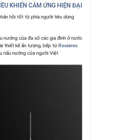
IỀU KHIỂN CẢM ỨNG HIỆN ĐẠI
hản hồi tốt từ phía người tiêu dùng
ấu nướng của đa số các gia đình ở nước
i thiết kế ấn tượng, bếp từ
Rosieres
ầu nấu nướng của người Việt.