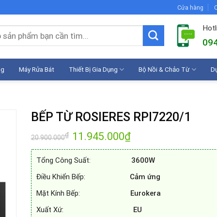
Cửa hàng
C
Hotl
094
ng
Máy Rửa Bát
Thiết Bị Gia Dụng
Bộ Nồi & Chảo Từ
D
BẾP TỪ ROSIERES RPI7220/1
Giá
11.945.000
₫
Giá
₫
20.900.000
gốc
hiện
là:
tại
20.900.000₫.
là:
Tổng Công Suất:
3600W
11.945.000₫.
Điều Khiển Bếp:
Cảm ứng
Mặt Kính Bếp:
Eurokera
Xuất Xứ:
EU