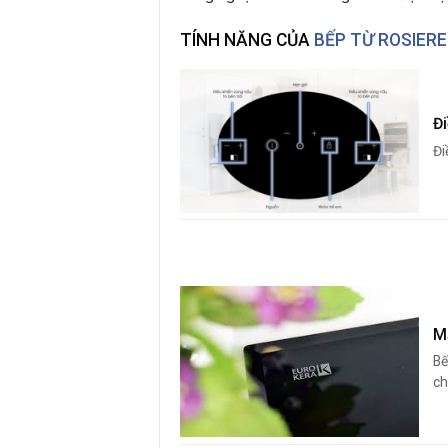
TÍNH NĂNG CỦA
BẾP TỪ ROSIERE
Đ
Đi
M
Bế
ch