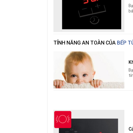
Bạ
bá
TÍNH NĂNG AN TOÀN CỦA
BẾP T
K
Bạ
tí
C