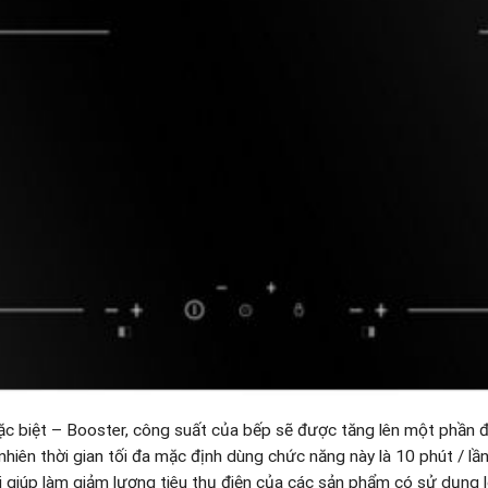
c biệt – Booster, công suất của bếp sẽ được tăng lên một phần 
hiên thời gian tối đa mặc định dùng chức năng này là 10 phút / lần
i giúp làm giảm lượng tiêu thụ điện của các sản phẩm có sử dụng l