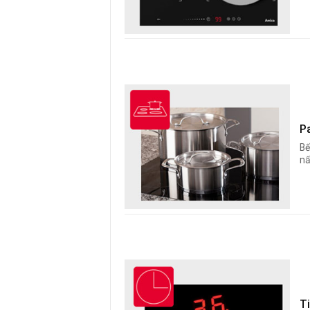
P
Bế
nấ
Ti