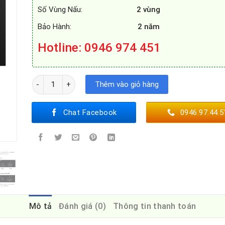
Số Vùng Nấu:
2 vùng
Bảo Hành:
2 năm
Hotline: 0946 974 451
BẾP TỪ ROSIERES RPI7220/1 số lượng
Thêm vào giỏ hàng
Chat Facebook
0946.97.44.5
Mô tả
Đánh giá (0)
Thông tin thanh toán