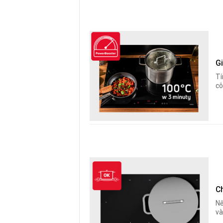
G
Tí
cô
C
Nế
và