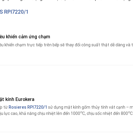
S RPI7220/1
iều khiển cảm ứng chạm
ều khiển chạm trực tiếp trên bếp sẽ thay đổi công suất thật dễ dàng và ti
ặt kính Eurokera
p từ
Rosieres RPI7220/1
sử dụng mặt kính gốm thủy tính vát cạnh – m
o
o
ịu lực cao, khả năng chịu nhiệt lên đến 1000
C, chịu sốc nhiệt đến 800
C