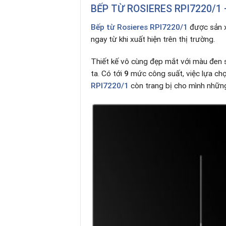
BẾP TỪ
ROSIERES RPI7220/1
Bếp từ Rosieres RPI7220/1
được sản x
ngay từ khi xuất hiện trên thị trường.
Thiết kế vô cùng đẹp mắt với màu đen 
ta
.
Có tới
9
mức công suất, việc lựa chọ
RPI7220/1
còn trang bị cho mình những