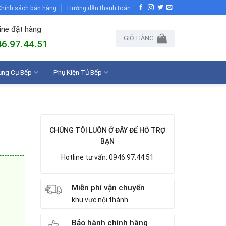
hính sách bán hàng
Hướng dẫn thanh toán
ine đặt hàng
GIỎ HÀNG
6.97.44.51
ụng Cụ Bếp
Phụ Kiện Tủ Bếp
CHÚNG TÔI LUÔN Ở ĐÂY ĐỂ HỖ TRỢ
BẠN
Hotline tư vấn: 0946.97.44.51
Miễn phí vận chuyển
khu vực nội thành
Bảo hành chính hãng