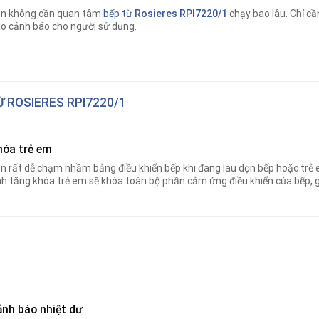
n không cần quan tâm
bếp từ
Rosieres RPI7220/1
chạy bao lâu. Chỉ cần
o cảnh báo cho người sử dụng.
Ừ ROSIERES RPI7220/1
hóa trẻ em
n rất dễ chạm nhầm bảng điều khiển bếp khi đang lau dọn bếp hoặc trẻ e
nh tăng khóa trẻ em sẽ khóa toàn bộ phần cảm ứng điều khiển của bếp
,
g
ảnh báo nhiệt dư