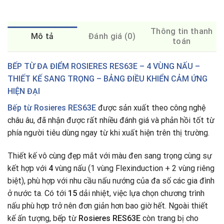
Thông tin thanh
Mô tả
Đánh giá (0)
toán
BẾP TỪ
ĐA ĐIỂM ROSIERES RES63E
– 4 VÙNG NẤU –
THIẾT KẾ SANG TRỌNG – BẢNG ĐIỀU KHIỂN CẢM ỨNG
HIỆN ĐẠI
Bếp từ Rosieres RES63E
được sản xuất theo công nghệ
châu âu, đã nhận được rất nhiều đánh giá và phản hồi tốt từ
phía người tiêu dùng ngay từ khi xuất hiện trên thị trường.
Thiết kế vô cùng đẹp mắt với màu đen sang trọng cùng sự
kết hợp với
4
vùng nấu (1 vùng Flexinduction + 2 vùng riêng
biệt), phù hợp với nhu cầu nấu nướng của đa số các gia đình
ở nước ta
.
Có tới
15
dải nhiệt, việc lựa chọn chương trình
nấu phù hợp trở nên đơn giản hơn bao giờ hết. Ngoài thiết
kế ấn tượng, bếp từ
Rosieres RES63E
còn trang bị cho