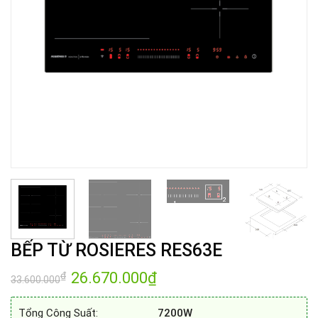
BẾP TỪ ROSIERES RES63E
Giá
26.670.000
₫
Giá
₫
33.600.000
gốc
hiện
là:
tại
33.600.000₫.
là:
Tổng Công Suất:
7200W
26.670.000₫.