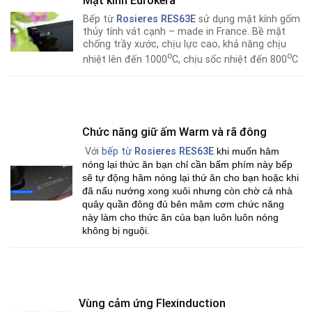
Mặt kính Eurokera
Bếp từ
Rosieres RES63E
sử dụng mặt kính gốm
thủy tính vát cạnh – made in France. Bề mặt
chống trầy xước, chịu lực cao, khả năng chịu
o
o
nhiệt lên đến 1000
C, chịu sốc nhiệt đến 800
C
Chức năng giữ ấm Warm và rã đông
Với
bếp từ
Rosieres RES63E
khi muốn hâm
nóng lại thức ăn bạn chỉ cần bấm phím này bếp
sẽ tự động hâm nóng lại thứ ăn cho bạn hoặc khi
đã nấu nướng xong xuôi nhưng còn chờ cả nhà
quây quần đông đủ bên mâm cơm chức năng
này làm cho thức ăn của bạn luôn luôn nóng
không bị nguội.
Vùng cảm ứng Flexinduction