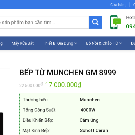
Cửa hàng
C
Hotl
094
ng
Máy Rửa Bát
Thiết Bị Gia Dụng
Bộ Nồi & Chảo Từ
D
BẾP TỪ MUNCHEN GM 8999
Giá
17.000.000
₫
Giá
₫
22.500.000
gốc
hiện
là:
tại
22.500.000₫.
là:
Thương hiệu:
Munchen
17.000.000₫.
Tổng Công Suất:
4000W
Điều Khiển Bếp:
Cảm ứng
Mặt Kính Bếp:
Schott Ceran