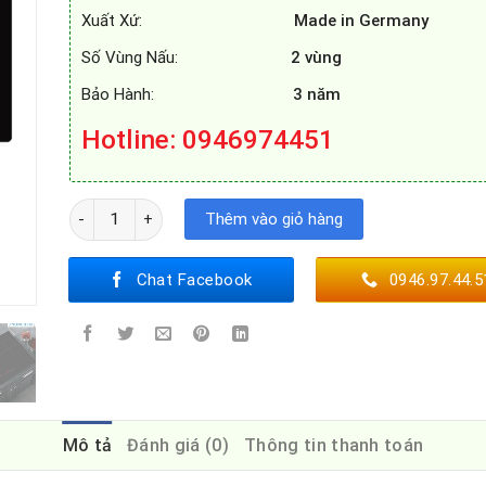
Xuất Xứ:
Made in Germany
Số Vùng Nấu:
2 vùng
Bảo Hành:
3 năm
Hotline: 0946974451
BẾP TỪ MUNCHEN GM 8999 số lượng
Thêm vào giỏ hàng
Chat Facebook
0946.97.44.5
Mô tả
Đánh giá (0)
Thông tin thanh toán