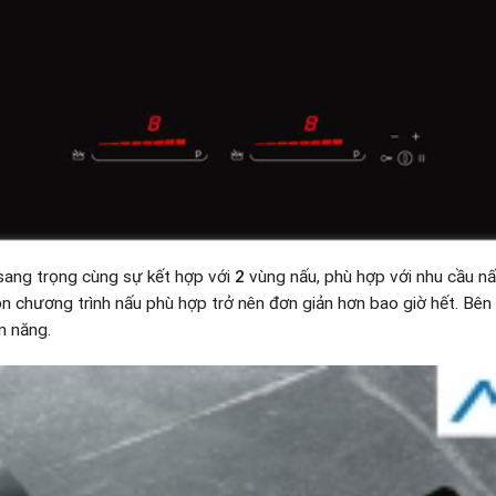
sang trọng cùng sự kết hợp với
2
vùng nấu, phù hợp với nhu cầu n
ọn chương trình nấu phù hợp trở nên đơn giản hơn bao giờ hết. Bê
ện năng.