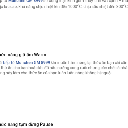
p từ
Munchen GM 8999
sử dụng mặt kính gốm thủy tính vát cạnh – ma
o
o
ịu lực cao, khả năng chịu nhiệt lên đến 1000
C, chịu sốc nhiệt đến 800
C
hức năng giữ ấm Warm
ới
bếp từ
Munchen GM 8999
khi muốn hâm nóng lại thức ăn bạn chỉ cầ
i thứ ăn cho bạn hoặc khi đã nấu nướng xong xuôi nhưng còn chờ cả 
ng này làm cho thức ăn của bạn luôn luôn nóng không bị nguội.
hức năng tạm dừng Pause