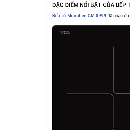
ĐẶC ĐIỂM NỔI BẬT CỦA BẾP
Bếp từ Munchen GM 8999
đã nhận đượ