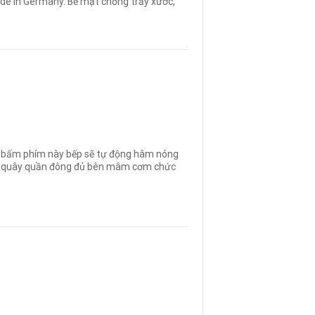
de in Germany. Bề mặt chống trầy xước,
n bấm phím này bếp sẽ tự động hâm nóng
nhà quây quần đông đủ bên mâm cơm chức