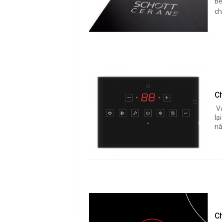
Bế
ch
C
V
lạ
nă
C