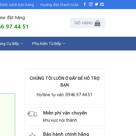
hính sách bán hàng
Hướng dẫn thanh toán
ine đặt hàng
GIỎ HÀNG
6.97.44.51
ụng Cụ Bếp
Phụ Kiện Tủ Bếp
CHÚNG TÔI LUÔN Ở ĐÂY ĐỂ HỖ TRỢ
BẠN
Hotline tư vấn: 0946.97.44.51
Miễn phí vận chuyển
khu vực nội thành
Bảo hành chính hãng