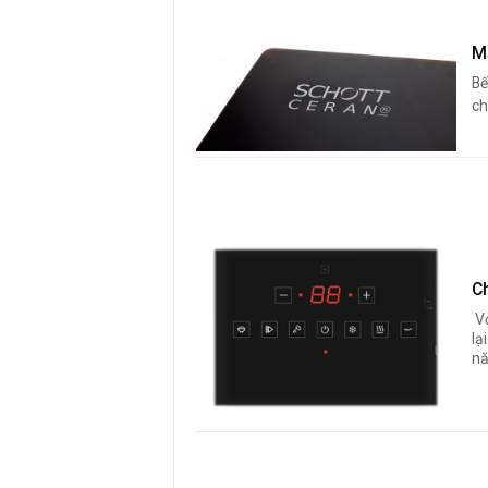
M
Bế
ch
C
V
lạ
nă