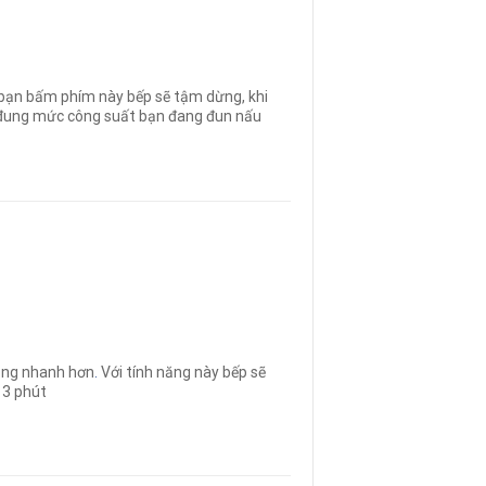
n bạn bấm phím này bếp sẽ tậm dừng, khi
eo đung mức công suất bạn đang đun nấu
ăng nhanh hơn
.
Với tính năng này bếp sẽ
 3 phút