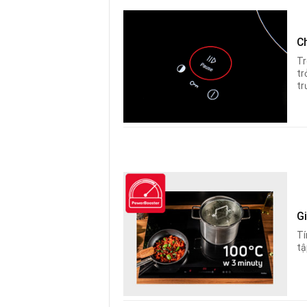
C
Tr
tr
tr
G
Tí
tậ