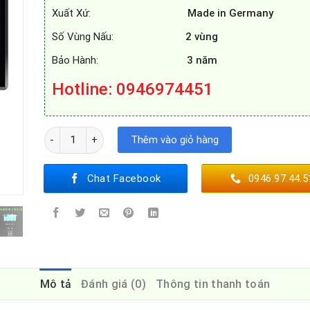
Xuất Xứ:
Made in Germany
Số Vùng Nấu:
2 vùng
Bảo Hành:
3 năm
Hotline: 0946974451
BẾP TỪ MUNCHEN GM 8226 số lượng
Thêm vào giỏ hàng
Chat Facebook
0946.97.44.5
Mô tả
Đánh giá (0)
Thông tin thanh toán