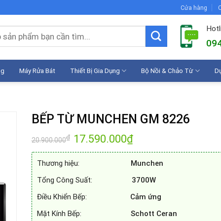
Cửa hàng
C
Hotl
094
ng
Máy Rửa Bát
Thiết Bị Gia Dụng
Bộ Nồi & Chảo Từ
D
BẾP TỪ MUNCHEN GM 8226
Giá
17.590.000
₫
Giá
₫
20.900.000
gốc
hiện
là:
tại
20.900.000₫.
là:
Thương hiệu:
Munchen
17.590.000₫.
Tổng Công Suất:
3700W
Điều Khiển Bếp:
Cảm ứng
Mặt Kính Bếp:
Schott Ceran