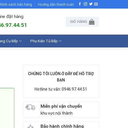
hính sách bán hàng
Hướng dẫn thanh toán
ine đặt hàng
GIỎ HÀNG
6.97.44.51
ụng Cụ Bếp
Phụ Kiện Tủ Bếp
CHÚNG TÔI LUÔN Ở ĐÂY ĐỂ HỖ TRỢ
BẠN
Hotline tư vấn: 0946.97.44.51
Miễn phí vận chuyển
khu vực nội thành
Bảo hành chính hãng