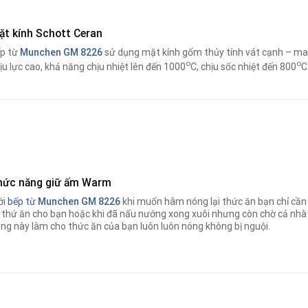
ặt kính Schott Ceran
p từ
Munchen GM 8226
sử dụng mặt kính gốm thủy tính vát cạnh – ma
o
o
ịu lực cao, khả năng chịu nhiệt lên đến 1000
C, chịu sốc nhiệt đến 800
C
hức năng giữ ấm Warm
ới
bếp từ
Munchen GM 8226
khi muốn hâm nóng lại thức ăn bạn chỉ cầ
i thứ ăn cho bạn hoặc khi đã nấu nướng xong xuôi nhưng còn chờ cả 
ng này làm cho thức ăn của bạn luôn luôn nóng không bị nguội.