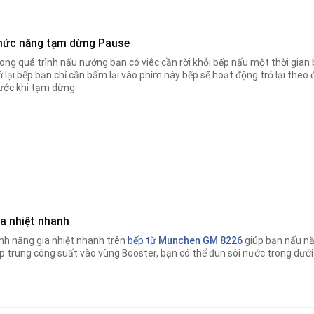
hức năng tạm dừng Pause
ong quá trình nấu nướng bạn có viêc cần rời khỏi bếp nấu một thời gia
ở lại bếp bạn chỉ cần bấm lại vào phím này bếp sẽ hoạt động trở lại th
ước khi tạm dừng.
ia nhiệt nhanh
nh năng gia nhiệt nhanh trên
bếp từ
Munchen GM 8226
giúp bạn nấu n
p trung công suất vào vùng Booster, bạn có thể đun sôi nước trong dưới