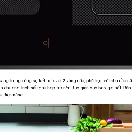
sang trọng cùng sự kết hợp với
2
vùng nấu, phù hợp với nhu cầu n
ọn chương trình nấu phù hợp trở nên đơn giản hơn bao giờ hết. Bê
% điện năng.