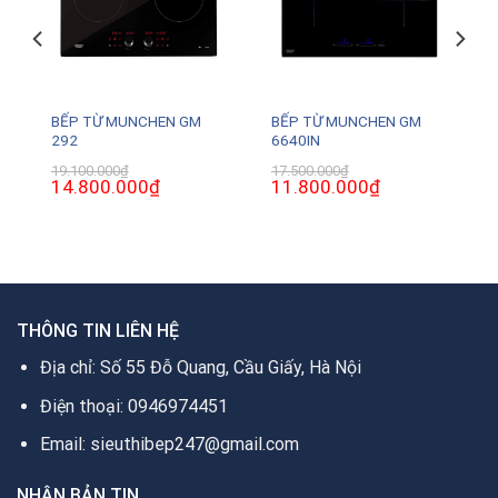
BẾP TỪ MUNCHEN GM
BẾP TỪ MUNCHEN GM
292
6640IN
19.100.000
₫
17.500.000
₫
Giá
14.800.000
₫
Giá
Giá
11.800.000
₫
Giá
gốc
hiện
gốc
hiện
là:
tại
là:
tại
19.100.000₫.
là:
17.500.000₫.
là:
0₫.
14.800.000₫.
11.800.000₫.
THÔNG TIN LIÊN HỆ
Địa chỉ: Số 55 Đỗ Quang, Cầu Giấy, Hà Nội
Điện thoại: 0946974451
Email: sieuthibep247@gmail.com
NHẬN BẢN TIN