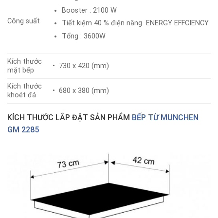
Booster : 2100 W
Công suất
Tiết kiệm 40 % điện năng ENERGY EFFCIENCY
Tổng : 3600W
Kích thước
• 730 x 420 (mm)
mặt bếp
Kích thước
• 680 x 380 (mm)
khoét đá
KÍCH THƯỚC LẮP ĐẶT SẢN PHẨM
BẾP TỪ MUNCHEN
GM 2285