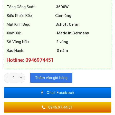
Tổng Công Suất:
3600W
Điều Khiển Bếp:
Cảm ứng
Mặt Kính Bếp:
Schott Ceran
Xuất Xứ:
Made in Germany
Số Vùng Nấu:
2 vùng
Bảo Hành:
3 năm
Hotline: 0946974451
BẾP TỪ MUNCHEN GM 2285 số lượng
Thêm vào giỏ hàng
Chat Facebook
0946.97.44.51