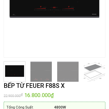
BẾP TỪ FEUER F88S X
Giá
16.800.000
₫
Giá
₫
22.900.000
gốc
hiện
là:
tại
22.900.000₫.
là:
Tổng Công Suất:
4800W
16.800.000₫.