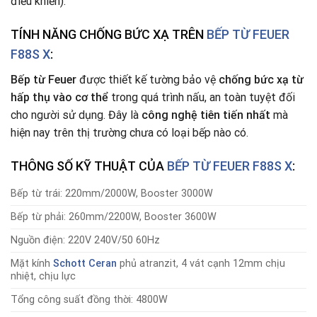
điều khiển).
TÍNH NĂNG CHỐNG BỨC XẠ TRÊN
BẾP TỪ FEUER
F88S X
:
Bếp từ
Feuer
được thiết kế tường bảo vệ
chống bức xạ từ
hấp thụ vào cơ thể
trong quá trình nấu, an toàn tuyệt đối
cho người sử dụng. Đây là
công nghệ tiên tiến nhất
mà
hiện nay trên thị trường chưa có loại bếp nào có.
THÔNG SỐ KỸ THUẬT CỦA
BẾP TỪ
FEUER F88S X
:
Bếp từ trái: 220mm/2000W, Booster 3000W
Bếp từ phải: 260mm/2200W, Booster 3600W
Nguồn điện: 220V 240V/50 60Hz
Mặt kính
Schott Ceran
phủ atranzit, 4 vát cạnh 12mm chịu
nhiệt, chịu lực
Tổng công suất đồng thời: 4800W