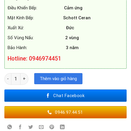
Điều Khiển Bếp:
Cảm ứng
Mặt Kính Bếp:
Schott Ceran
Xuất Xứ:
Đức
Số Vùng Nấu:
2 vùng
Bảo Hành:
3 năm
Hotline: 0946974451
BẾP TỪ FEUER F88S X số lượng
Thêm vào giỏ hàng
Chat Facebook
0946.97.44.51