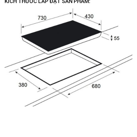
KÍCH THƯỚC LẮP ĐẶT SẢN PHẨM: