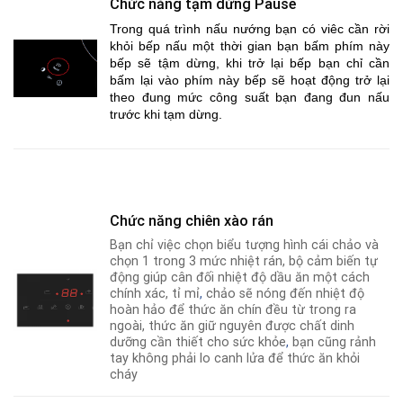
Chức năng tạm dừng Pause
Trong quá trình nấu nướng bạn có viêc cần rời
khỏi bếp nấu một thời gian bạn bấm phím này
bếp sẽ tậm dừng, khi trở lại bếp bạn chỉ cần
bấm lại vào phím này bếp sẽ hoạt động trở lại
theo đung mức công suất bạn đang đun nấu
trước khi tạm dừng.
Chức năng chiên xào rán
Bạn chỉ việc chọn biểu tượng hình cái chảo và
chọn 1 trong 3 mức nhiệt rán, bộ cảm biến tự
động giúp cân đối nhiệt độ dầu ăn một cách
chính xác, tỉ mỉ
,
chảo sẽ nóng đến nhiệt độ
hoàn hảo để thức ăn chín đều từ trong ra
ngoài, thức ăn giữ nguyên được chất dinh
dưỡng cần thiết cho sức khỏe
,
bạn cũng rảnh
tay không phải lo canh lửa để thức ăn khỏi
cháy