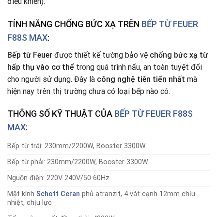
điều khiển).
TÍNH NĂNG CHỐNG BỨC XẠ TRÊN
BẾP TỪ FEUER
F88S MAX
:
Bếp từ
Feuer
được thiết kế tường bảo vệ
chống bức xạ từ
hấp thụ vào cơ thể
trong quá trình nấu, an toàn tuyệt đối
cho người sử dụng. Đây là
công nghệ tiên tiến nhất
mà
hiện nay trên thị trường chưa có loại bếp nào có.
THÔNG SỐ KỸ THUẬT CỦA
BẾP TỪ
FEUER F88S
MAX
:
Bếp từ trái: 230mm/2200W, Booster 3300W
Bếp từ phải: 230mm/2200W, Booster 3300W
Nguồn điện: 220V 240V/50 60Hz
Mặt kính
Schott Ceran
phủ atranzit, 4 vát cạnh 12mm chịu
nhiệt, chịu lực