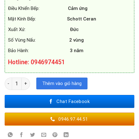
Điều Khiển Bếp:
Cảm ứng
Mặt Kính Bếp:
Schott Ceran
Xuất Xứ:
Đức
Số Vùng Nấu:
2 vùng
Bảo Hành:
3 năm
Hotline: 0946974451
BẾP TỪ FEUER F88S MAX số lượng
Thêm vào giỏ hàng
Chat Facebook
0946.97.44.51