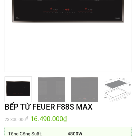
BẾP TỪ FEUER F88S MAX
Giá
16.490.000
₫
Giá
₫
23.800.000
gốc
hiện
là:
tại
23.800.000₫.
là:
Tổng Công Suất:
4800W
16.490.000₫.