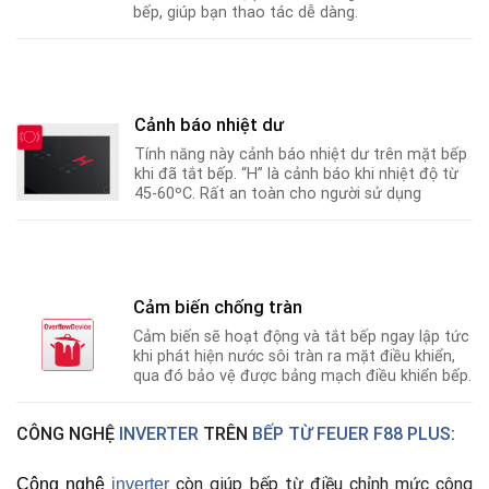
bếp
,
giúp bạn thao tác dễ dàng.
Cảnh báo nhiệt dư
Tính năng này cảnh báo nhiệt dư trên mặt bếp
khi đã tắt bếp. “H” là cảnh báo khi nhiệt độ từ
45-60ºC
.
Rất an toàn cho người sử dụng
Cảm biến chống tràn
Cảm biến sẽ hoạt động và tắt bếp ngay lập tức
khi phát hiện nước sôi tràn ra mặt điều khiển,
qua đó bảo vệ được bảng mạch điều khiển bếp.
CÔNG NGHỆ
INVERTER
TRÊN
BẾP TỪ FEUER F88 PLUS
:
còn giúp bếp từ điều chỉnh mức công
Công nghệ
i
nverter