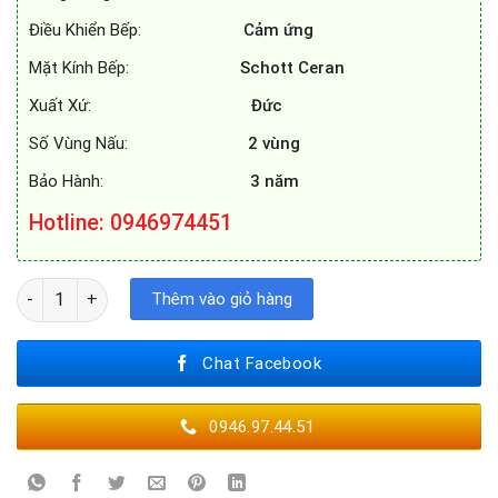
Điều Khiển Bếp:
Cảm ứng
Mặt Kính Bếp:
Schott Ceran
Xuất Xứ:
Đức
Số Vùng Nấu:
2 vùng
Bảo Hành:
3 năm
Hotline: 0946974451
BẾP TỪ FEUER F88 PLUS số lượng
Thêm vào giỏ hàng
Chat Facebook
0946.97.44.51