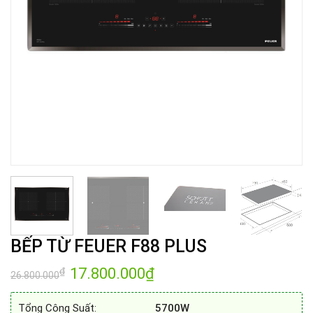
BẾP TỪ FEUER F88 PLUS
Giá
17.800.000
₫
Giá
₫
26.800.000
gốc
hiện
là:
tại
26.800.000₫.
là:
Tổng Công Suất:
5700W
17.800.000₫.