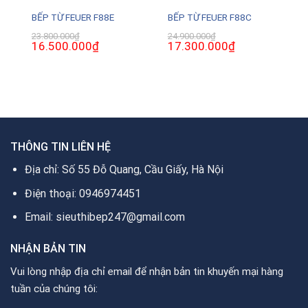
BẾP TỪ FEUER F88E
BẾP TỪ FEUER F88C
23.800.000
₫
24.900.000
₫
Giá
16.500.000
₫
Giá
Giá
17.300.000
₫
Giá
gốc
hiện
gốc
hiện
là:
tại
là:
tại
23.800.000₫.
là:
24.900.000₫.
là:
0₫.
16.500.000₫.
17.300.000₫.
THÔNG TIN LIÊN HỆ
Địa chỉ: Số 55 Đỗ Quang, Cầu Giấy, Hà Nội
Điện thoại: 0946974451
Email: sieuthibep247@gmail.com
NHẬN BẢN TIN
Vui lòng nhập địa chỉ email để nhận bản tin khuyến mại hàng
tuần của chúng tôi: