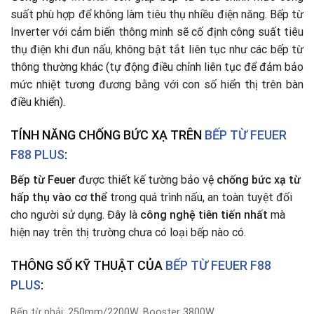
suất phù hợp để không làm tiêu thụ nhiều điện năng. Bếp từ
Inverter với cảm biến thông minh sẽ cố định công suất tiêu
thụ điện khi đun nấu
,
không bật tắt liên tục như các bếp từ
thông thường khác (tự động điều chỉnh liên tục để đảm bảo
mức nhiệt tương đương bằng với con số hiển thị trên bàn
điều khiển).
TÍNH NĂNG CHỐNG BỨC XẠ TRÊN
BẾP TỪ FEUER
F88 PLUS
:
Bếp từ
Feuer
được thiết kế tường bảo vệ
chống bức xạ từ
hấp thụ vào cơ thể
trong quá trình nấu, an toàn tuyệt đối
cho người sử dụng. Đây là
công nghệ tiên tiến nhất
mà
hiện nay trên thị trường chưa có loại bếp nào có.
THÔNG SỐ KỸ THUẬT CỦA
BẾP TỪ
FEUER F88
PLUS
:
Bếp từ phải: 250mm/2200W, Booster 3800W