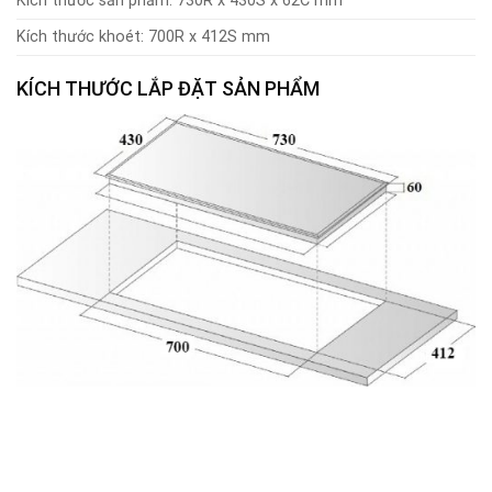
Kích thước sản phẩm: 730R x 430S x 62C mm
Kích thước khoét: 700R x 412S mm
KÍCH THƯỚC LẮP ĐẶT SẢN PHẨM