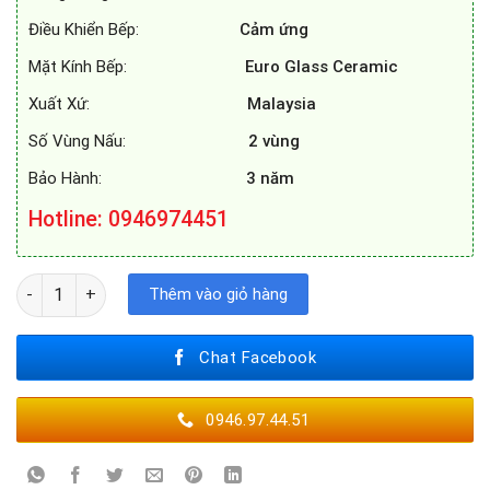
Điều Khiển Bếp:
Cảm ứng
Mặt Kính Bếp:
Euro Glass Ceramic
Xuất Xứ:
Malaysia
Số Vùng Nấu:
2 vùng
Bảo Hành:
3 năm
Hotline: 0946974451
BẾP TỪ EUROSUN EU - T265S số lượng
Thêm vào giỏ hàng
Chat Facebook
0946.97.44.51