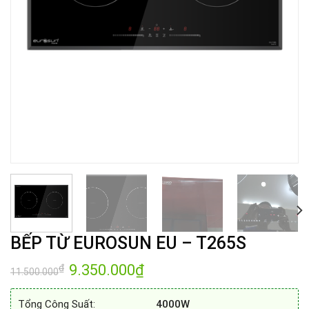
BẾP TỪ EUROSUN EU – T265S
Giá
9.350.000
₫
Giá
₫
11.500.000
gốc
hiện
là:
tại
11.500.000₫.
là:
Tổng Công Suất:
4000W
9.350.000₫.