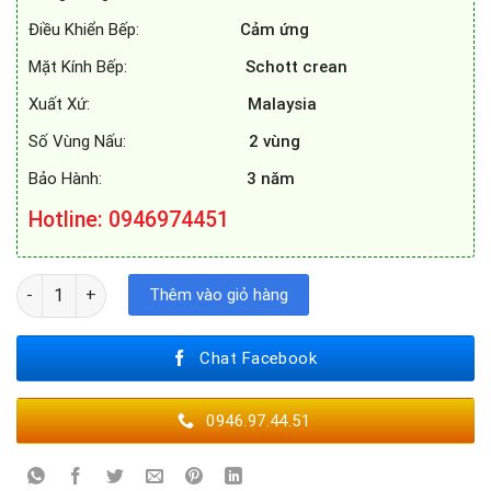
Điều Khiển Bếp:
Cảm ứng
Mặt Kính Bếp:
Schott crean
Xuất Xứ:
Malaysia
Số Vùng Nấu:
2 vùng
Bảo Hành:
3 năm
Hotline: 0946974451
BẾP TỪ EUROSUN EU - T702PLUS số lượng
Thêm vào giỏ hàng
Chat Facebook
0946.97.44.51