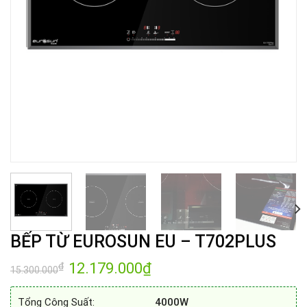
BẾP TỪ EUROSUN EU – T702PLUS
Giá
12.179.000
₫
Giá
₫
15.300.000
gốc
hiện
là:
tại
15.300.000₫.
là:
Tổng Công Suất:
4000W
12.179.000₫.