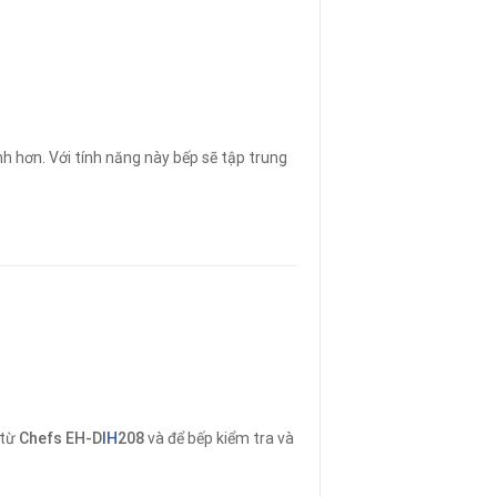
nh hơn
.
Với tính năng này bếp sẽ tập trung
 từ
Chefs EH-D
IH
208
và để bếp kiểm tra và