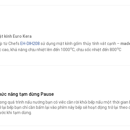
t kính Euro Kera
p từ Chefs
EH-DIH208
sử dụng mặt kính gốm thủy tính vát cạnh –
made
o
o
c cao, khả năng chịu nhiệt lên đến 1000
C, chịu sốc nhiệt đến 800
C
hức năng tạm dừng Pause
ong quá trình nấu nướng bạn có viêc cần rời khỏi bếp nấu một thời gia
ở lại bếp bạn chỉ cần bấm lại vào phím này bếp sẽ hoạt động trở lại th
ước khi tạm dừng.