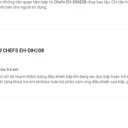
n không cần quan tâm bếp từ
Chefs EH-DI
H2
08
chạy bao lâu
.
Chỉ cần h
nh báo cho người sử dụng.
 CHEFS EH-DIH
2
08
óa trẻ em
n rất dễ chạm nhầm bảng điều khiển bếp khi đang lau dọn bếp hoặc trẻ e
nh tăng khóa trẻ em sẽ khóa toàn bộ phần cảm ứng điều khiển của bếp
,
g