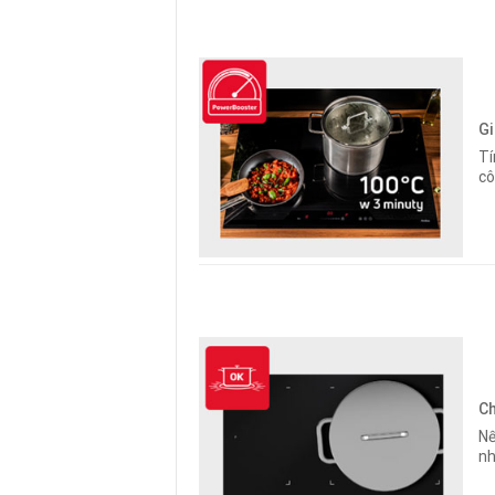
Gi
Tí
cô
Ch
Nế
nh