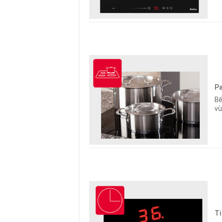
Pa
Bế
vù
Ti