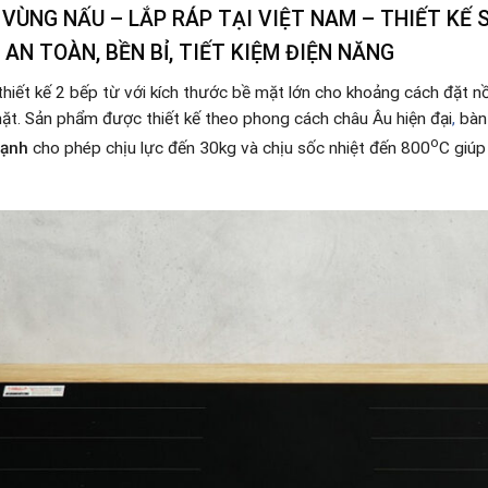
2 VÙNG NẤU – LẮP RÁP TẠI VIỆT NAM – THIẾT KẾ
AN TOÀN, BỀN BỈ, TIẾT KIỆM ĐIỆN NĂNG
thiết kế 2 bếp từ với kích thước bề mặt lớn cho khoảng cách đặt n
mặt. Sản phẩm được thiết kế theo phong cách châu Âu hiện đại
,
bàn 
o
cạnh
cho phép chịu lực đến 30kg và chịu sốc nhiệt đến 800
C giúp