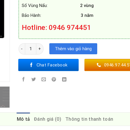
Số Vùng Nấu:
2 vùng
Bảo Hành:
3 năm
Hotline: 0946 974451
BẾP TỪ CHEFS EH-DIH208 số lượng
Thêm vào giỏ hàng
Chat Facebook
0946.97.44.5
Mô tả
Đánh giá (0)
Thông tin thanh toán