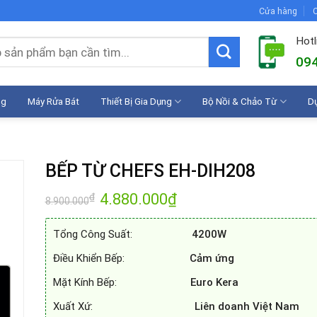
Cửa hàng
C
Hotl
094
ng
Máy Rửa Bát
Thiết Bị Gia Dụng
Bộ Nồi & Chảo Từ
D
BẾP TỪ CHEFS EH-DIH208
Giá
4.880.000
₫
Giá
₫
8.900.000
gốc
hiện
là:
tại
8.900.000₫.
là:
Tổng Công Suất:
4200W
4.880.000₫.
Điều Khiển Bếp:
Cảm ứng
Mặt Kính Bếp:
Euro Kera
Xuất Xứ:
Liên doanh Việt Nam