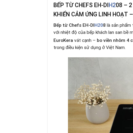
BẾP TỪ CHEFS EH-DI
H2
08 – 
KHIỂN CẢM ỨNG LINH HOẠT – 
Bếp từ Chefs EH-DI
H20
8
là sản phẩm 
với nhiệt độ của bếp khách lan san bề 
EuroKera
vát cạnh –
bo viền nhôm 4 
trong điều kiện sử dụng ở Việt Nam.