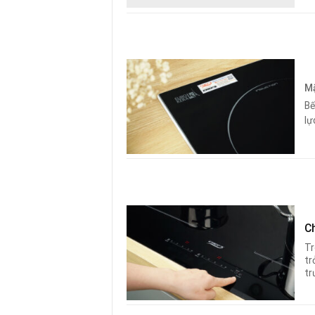
Mặ
Bế
lự
C
Tr
tr
tr