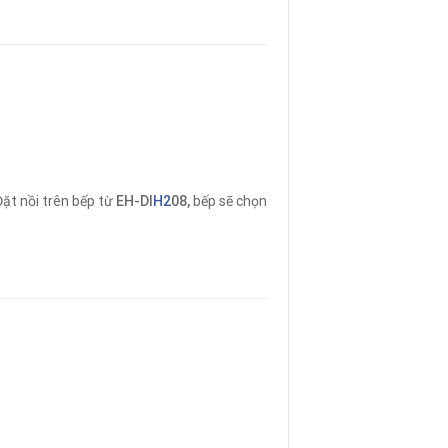
ặt nồi trên bếp từ
EH-DI
H2
08,
bếp sẽ chọn