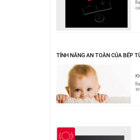
Bạ
cả
TÍNH NĂNG AN TOÀN CỦA BẾP TỪ
Kh
Bạ
tí