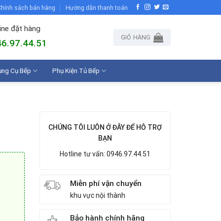
hính sách bán hàng
Hướng dẫn thanh toán
ine đặt hàng
GIỎ HÀNG
6.97.44.51
ụng Cụ Bếp
Phụ Kiện Tủ Bếp
CHÚNG TÔI LUÔN Ở ĐÂY ĐỂ HỖ TRỢ
BẠN
Hotline tư vấn: 0946.97.44.51
Miễn phí vận chuyển
khu vực nội thành
Bảo hành chính hãng