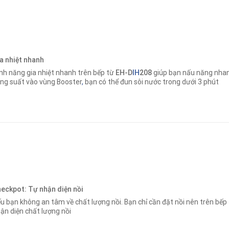
a nhiệt nhanh
nh năng gia nhiệt nhanh trên bếp từ
EH-D
IH
208
giúp bạn nấu năng nha
ng suất vào vùng Booster
,
bạn có thể đun sôi nước trong dưới 3 phút
eckpot: Tự nhận diện nồi
u bạn không an tâm về chất lượng nồi. Bạn chỉ cần đặt nồi nên trên bếp
ận diện chất lượng nồi