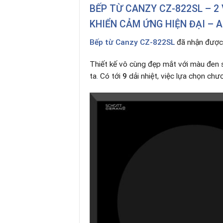
BẾP TỪ CANZY CZ-822SL – 2
KHIỂN CẢM ỨNG HIỆN ĐẠI – A
Bếp từ Canzy CZ-822SL
đã nhận được 
Thiết kế vô cùng đẹp mắt với màu đen 
ta
.
Có tới
9
dải nhiệt, việc lựa chọn chư