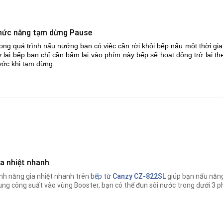
hức năng tạm dừng Pause
ong quá trình nấu nướng bạn có viêc cần rời khỏi bếp nấu một thời g
ở lại bếp bạn chỉ cần bấm lại vào phím này bếp sẽ hoạt động trở lại
ước khi tạm dừng.
ia nhiệt nhanh
nh năng gia nhiệt nhanh trên
bếp từ
Canzy CZ-822SL
giúp bạn nấu năn
ung công suất vào vùng Booster, bạn có thể đun sôi nước trong dưới 3 p