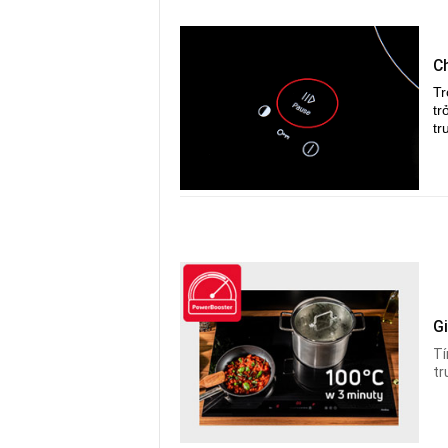
C
Tr
tr
tr
G
Tí
tr