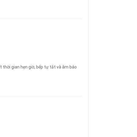
t thời gian hẹn giờ
,
bếp tự tắt và âm báo