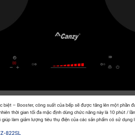
c biệt – Booster, công suất của bếp sẽ được tăng lên một phần đ
hiên thời gian tối đa mặc định dùng chức năng này là 10 phút / lần
i giúp làm giảm lượng tiêu thụ điện của các sản phẩm có sử dụng l
CZ-822SL