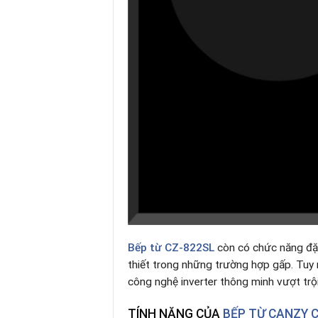
Bếp từ CZ-822SL
còn có chức năng đặ
thiết trong những trường hợp gấp. Tuy n
công nghệ inverter thông minh vượt trộ
TÍNH NĂNG CỦA
BẾP TỪ CANZY 