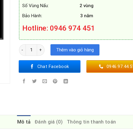
Số Vùng Nấu:
2 vùng
Bảo Hành:
3 năm
Hotline: 0946 974 451
BẾP TỪ CANZY CZ-822SL số lượng
Thêm vào giỏ hàng
Chat Facebook
0946.97.44.5
Mô tả
Đánh giá (0)
Thông tin thanh toán