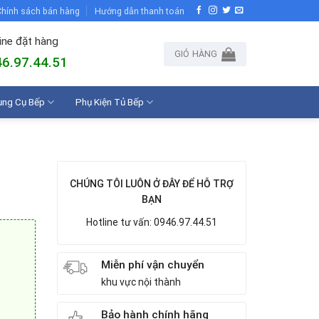
hính sách bán hàng
Hướng dẫn thanh toán
ine đặt hàng
GIỎ HÀNG
6.97.44.51
ụng Cụ Bếp
Phụ Kiện Tủ Bếp
CHÚNG TÔI LUÔN Ở ĐÂY ĐỂ HỖ TRỢ
BẠN
Hotline tư vấn: 0946.97.44.51
Miễn phí vận chuyển
khu vực nội thành
Bảo hành chính hãng