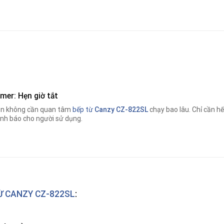
mer: Hẹn giờ tắt
n không cần quan tâm
bếp từ
Canzy CZ-822SL
chạy bao lâu. Chỉ cần hế
nh báo cho người sử dụng.
Ừ CANZY CZ-822SL
: