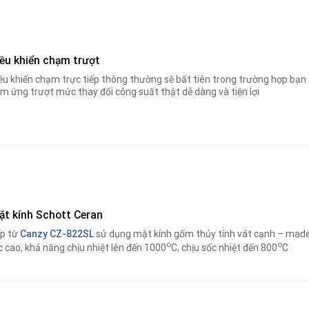
iều khiển chạm trượt
ều khiển chạm trực tiếp thông thường sẽ bất tiên trong trường hợp bạn 
m ứng trượt mức thay đổi công suất thật dễ dàng và tiện lợi
ặt kính Schott Ceran
p từ
Canzy CZ-822SL
sử dụng mặt kính gốm thủy tính vát cạnh – made 
o
o
c cao, khả năng chịu nhiệt lên đến 1000
C, chịu sốc nhiệt đến 800
C