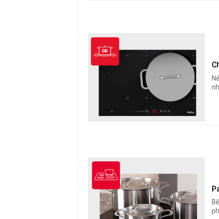
C
Nế
nh
P
Bế
ph