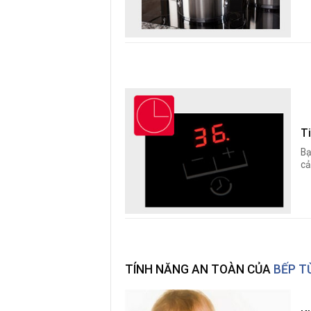
Ti
Bạ
cả
TÍNH NĂNG AN TOÀN CỦA
BẾP T