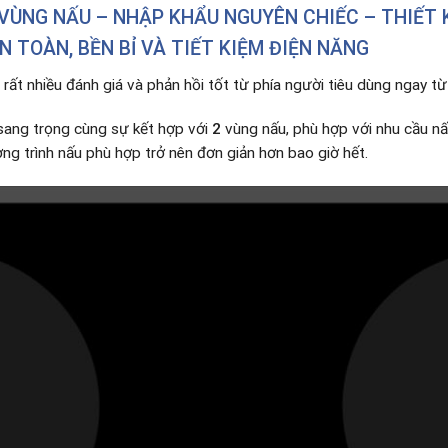
 VÙNG NẤU – NHẬP KHẨU NGUYÊN CHIẾC – THIẾT 
N TOÀN, BỀN BỈ VÀ TIẾT KIỆM ĐIỆN NĂNG
rất nhiều đánh giá và phản hồi tốt từ phía người tiêu dùng ngay từ 
sang trọng cùng sự kết hợp với
2
vùng nấu, phù hợp với nhu cầu n
ơng trình nấu phù hợp trở nên đơn giản hơn bao giờ hết.