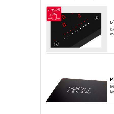
Đ
Đi
cả
M
Bế
lự