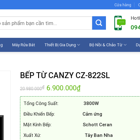
Cửa hàng
C
Hotl
094
ng
Máy Rửa Bát
Thiết Bị Gia Dụng
Bộ Nồi & Chảo Từ
D
BẾP TỪ CANZY CZ-822SL
Giá
6.900.000
₫
Giá
₫
20.980.000
gốc
hiện
là:
tại
20.980.000₫.
là:
Tổng Công Suất:
3800W
6.900.000₫.
Điều Khiển Bếp:
Cảm ứng
Mặt Kính Bếp:
Schott Ceran
Xuất Xứ:
Tây Ban Nha