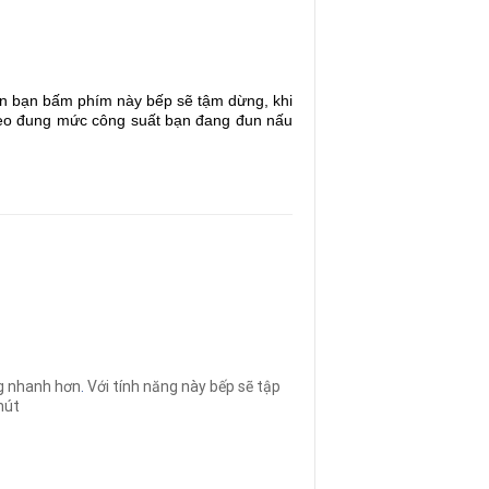
ian bạn bấm phím này bếp sẽ tậm dừng, khi
 theo đung mức công suất bạn đang đun nấu
g nhanh hơn
.
Với tính năng này bếp sẽ tập
hút