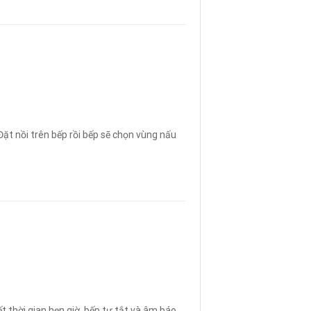
Đặt nồi trên bếp rồi bếp sẽ chọn vùng nấu
t thời gian hẹn giờ
,
bếp tự tắt và âm báo