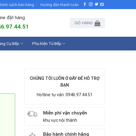
hính sách bán hàng
Hướng dẫn thanh toán
ine đặt hàng
GIỎ HÀNG
6.97.44.51
ụng Cụ Bếp
Phụ Kiện Tủ Bếp
CHÚNG TÔI LUÔN Ở ĐÂY ĐỂ HỖ TRỢ
BẠN
Hotline tư vấn: 0946.97.44.51
Miễn phí vận chuyển
khu vực nội thành
Bảo hành chính hãng