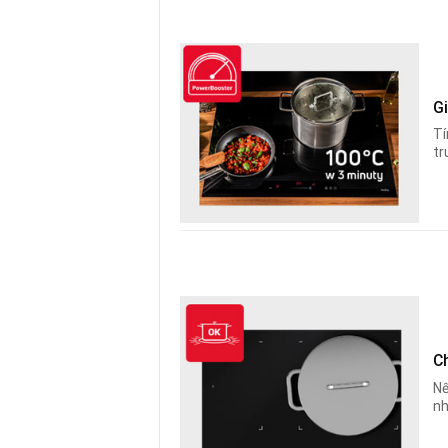
G
Tí
tr
C
Nế
nh