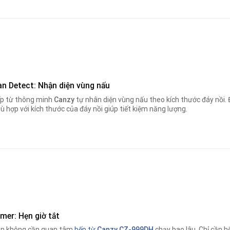
an Detect: Nhận diện vùng nấu
p từ thông minh
Canzy
tự nhân diện vùng nấu theo kích thước đáy nồi. 
ù hợp với kích thước của đáy nồi giúp tiết kiệm năng lượng.
mer: Hẹn giờ tắt
n không cần quan tâm
bếp từ
Canzy CZ-999DH
chạy bao lâu. Chỉ cần hế