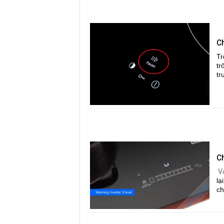
C
Tr
tr
tr
C
V
lạ
ch