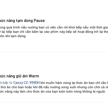
hức năng tạm dừng Pause
ong quá trình nấu nướng bạn có viêc cần rời khỏi bếp nấu một thời g
ở lại bếp bạn chỉ cần bấm lại vào phím này bếp sẽ hoạt động trở lại
ước khi tạm dừng.
hức năng giữ ấm Warm
ới
bếp từ
Canzy CZ-999DH
khi muốn hâm nóng lại thức ăn bạn chỉ cầ
i thứ ăn cho bạn hoặc khi đã nấu nướng xong xuôi nhưng còn chờ c
ức năng này làm cho thức ăn của bạn luôn luôn nóng không bị nguội.