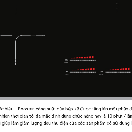
c biệt – Booster, công suất của bếp sẽ được tăng lên một phần đ
hiên thời gian tối đa mặc định dùng chức năng này là 10 phút / lần
i giúp làm giảm lượng tiêu thụ điện của các sản phẩm có sử dụng l