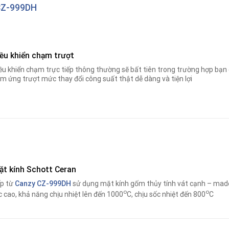
CZ-999DH
iều khiển chạm trượt
ều khiển chạm trực tiếp thông thường sẽ bất tiên trong trường hợp bạn 
m ứng trượt mức thay đổi công suất thật dễ dàng và tiện lợi
ặt kính Schott Ceran
p từ
Canzy CZ-999DH
sử dụng mặt kính gốm thủy tính vát cạnh – made
o
o
c cao, khả năng chịu nhiệt lên đến 1000
C, chịu sốc nhiệt đến 800
C