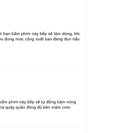
ian bạn bấm phím này bếp sẽ tậm dừng, khi
 theo đung mức công suất bạn đang đun nấu
n bấm phím này bếp sẽ tự động hâm nóng
ả nhà quây quần đông đủ bên mâm cơm