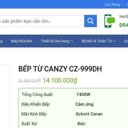
Cửa hàng
C
Hotl
094
ng
Máy Rửa Bát
Thiết Bị Gia Dụng
Bộ Nồi & Chảo Từ
D
BẾP TỪ CANZY CZ-999DH
Giá
14.100.000
₫
Giá
₫
25.980.000
gốc
hiện
là:
tại
25.980.000₫.
là:
Tổng Công Suất:
7400W
14.100.000₫.
Điều Khiển Bếp:
Cảm ứng
Mặt Kính Bếp:
Schott Ceran
Xuất Xứ:
Đức