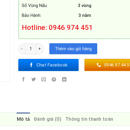
Số Vùng Nấu:
3 vùng
Bảo Hành:
3 năm
Hotline: 0946 974 451
BẾP TỪ CANZY CZ-999DH số lượng
Thêm vào giỏ hàng
Chat Facebook
0946.97.44.5
Mô tả
Đánh giá (0)
Thông tin thanh toán