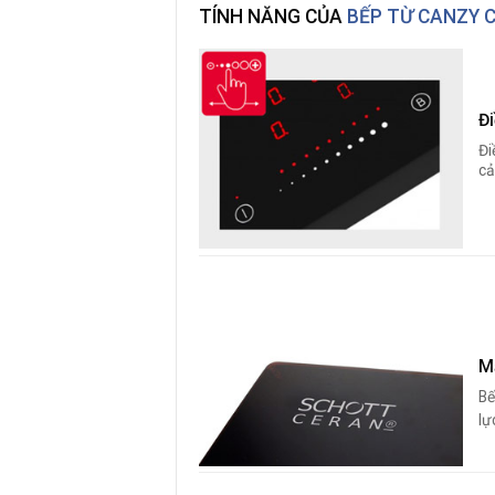
TÍNH NĂNG CỦA
BẾP TỪ CANZY 
Đ
Đi
cả
M
Bế
lự