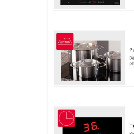
P
Bế
ph
Ti
Bạ