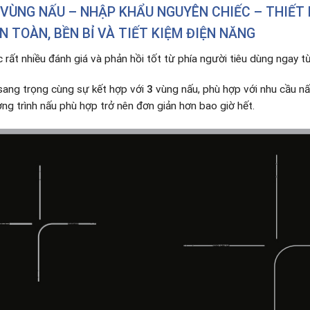
 VÙNG NẤU – NHẬP KHẨU NGUYÊN CHIẾC – THIẾT
N TOÀN, BỀN BỈ VÀ TIẾT KIỆM ĐIỆN NĂNG
rất nhiều đánh giá và phản hồi tốt từ phía người tiêu dùng ngay từ 
sang trọng cùng sự kết hợp với
3
vùng nấu, phù hợp với nhu cầu n
ơng trình nấu phù hợp trở nên đơn giản hơn bao giờ hết.