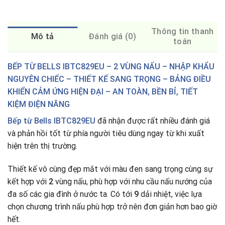
Thông tin thanh
Mô tả
Đánh giá (0)
toán
BẾP TỪ BELLS IBTC829EU – 2 VÙNG NẤU – NHẬP KHẨU
NGUYÊN CHIẾC – THIẾT KẾ SANG TRỌNG – BẢNG ĐIỀU
KHIỂN CẢM ỨNG HIỆN ĐẠI – AN TOÀN, BỀN BỈ, TIẾT
KIỆM ĐIỆN NĂNG
Bếp từ Bells IBTC829EU
đã nhận được rất nhiều đánh giá
và phản hồi tốt từ phía người tiêu dùng ngay từ khi xuất
hiện trên thị trường.
Thiết kế vô cùng đẹp mắt với màu đen sang trọng cùng sự
kết hợp với
2
vùng nấu, phù hợp với nhu cầu nấu nướng của
đa số các gia đình ở nước ta
.
Có tới
9
dải nhiệt, việc lựa
chọn chương trình nấu phù hợp trở nên đơn giản hơn bao giờ
hết.