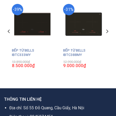
-39%
-31%
BẾP TỪ BELLS
BẾP TỪ BELLS
U
IBTC333MY
IBTC388MY
13.890.000
₫
12.990.000
₫
Giá
8.500.000
₫
Giá
Giá
9.000.000
₫
Giá
gốc
hiện
gốc
hiện
là:
tại
là:
tại
0₫.
13.890.000₫.
là:
12.990.000₫.
là:
8.500.000₫.
9.000.000₫.
THÔNG TIN LIÊN HỆ
Địa chỉ: Số 55 Đỗ Quang, Cầu Giấy, Hà Nội