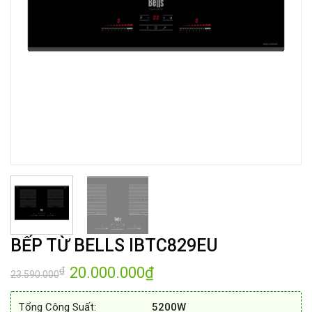
BẾP TỪ BELLS IBTC829EU
Giá
20.000.000
₫
Giá
₫
23.590.000
gốc
hiện
là:
tại
23.590.000₫.
là:
Tổng Công Suất:
5200W
20.000.000₫.