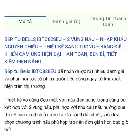
Thông tin thanh
Mô tả
Đánh giá (0)
toán
BẾP TỪ BELLS IBTC828EU – 2 VÙNG NẤU – NHẬP KHẨU
NGUYÊN CHIẾC – THIẾT KẾ SANG TRỌNG – BẢNG ĐIỀU
KHIỂN CẢM ỨNG HIỆN ĐẠI – AN TOÀN, BỀN BỈ, TIẾT
KIỆM ĐIỆN NĂNG
Bếp từ Bells IBTC828EU
đã nhận được rất nhiều đánh giá
và phản hồi tốt từ phía người tiêu dùng ngay từ khi xuất
hiện trên thị trường.
Thiết kế vô cùng đẹp mắt với màu đen sang trọng cùng sự
kết hợp với
2
vùng nấu, phù hợp với nhu cầu nấu nướng của
đa số các gia đình ở nước ta
.
Có tới
9
dải nhiệt, việc lựa
chọn chương trình nấu phù hợp trở nên đơn giản hơn bao giờ
hết.