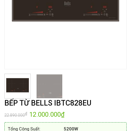
BẾP TỪ BELLS IBTC828EU
Giá
12.000.000
₫
Giá
₫
22.890.000
gốc
hiện
là:
tại
22.890.000₫.
là:
Tổng Công Suất:
5200W
12.000.000₫.