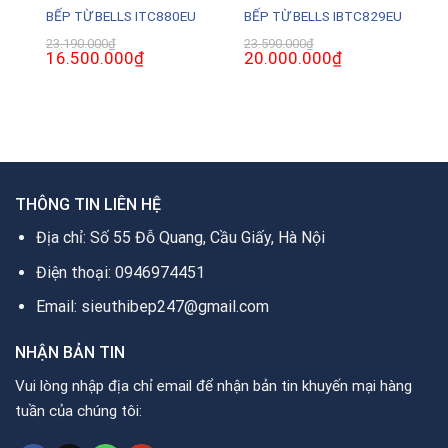
U
BẾP TỪ BELLS ITC880EU
BẾP TỪ BELLS IBTC829EU
23.190.000
₫
23.590.000
₫
Giá
16.500.000
₫
Giá
Giá
20.000.000
₫
Giá
gốc
hiện
gốc
hiện
là:
tại
là:
tại
23.190.000₫.
là:
23.590.000₫.
là:
0₫.
16.500.000₫.
20.000.000₫.
THÔNG TIN LIÊN HỆ
Địa chỉ: Số 55 Đỗ Quang, Cầu Giấy, Hà Nội
Điện thoại: 0946974451
Email: sieuthibep247@gmail.com
NHẬN BẢN TIN
Vui lòng nhập địa chỉ email để nhận bản tin khuyến mại hàng
tuần của chúng tôi: