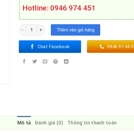
Hotline: 0946 974 451
TỦ RƯỢU ROSIERES RWCB60D số lượng
Thêm vào giỏ hàng
Chat Facebook
0946.97.44.5
Mô tả
Đánh giá (0)
Thông tin thanh toán