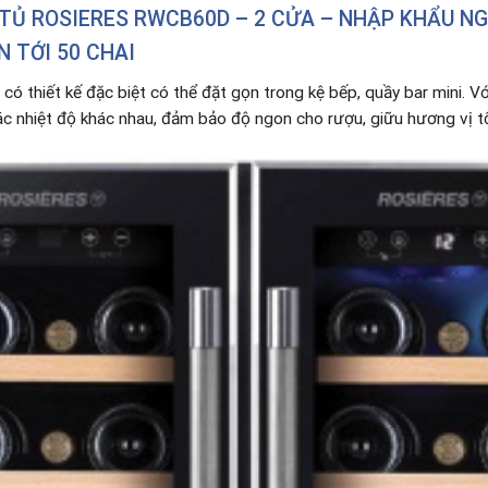
Ủ ROSIERES RWCB60D – 2 CỬA – NHẬP KHẨU NG
 TỚI 50 CHAI
có thiết kế đặc biệt có thể đặt gọn trong kệ bếp, quầy bar mini. V
ác nhiệt độ khác nhau, đảm bảo độ ngon cho rượu, giữu hương vị t