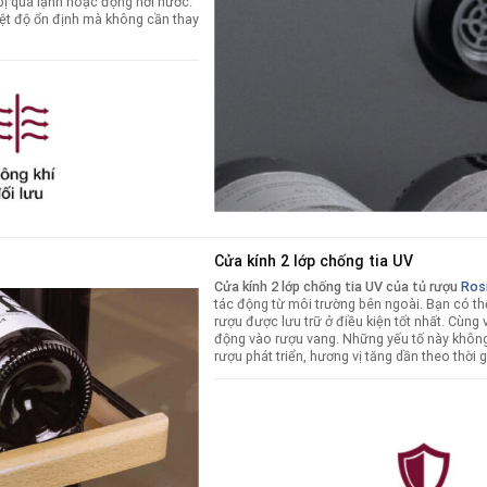
ị quá lạnh hoặc đọng hơi nước.
iệt độ ổn định mà không cần thay
Cửa kính 2 lớp chống tia UV
Cửa kính 2 lớp chống tia UV của tủ rượu
Ros
tác động từ môi trường bên ngoài
.
Bạn có th
rượu được lưu trữ ở điều kiện tốt nhất. Cùng 
động vào rượu vang. Những yếu tố này không
rượu phát triển, hương vị tăng dần theo thời g