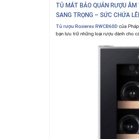
TỦ MÁT BẢO QUẢN RƯỢU ÂM T
SANG TRỌNG – SỨC CHỨA LÊN
Tủ rượu Rosieres RWCB60D
của Pháp 
bạn lưu trữ những loại rượu dành cho c