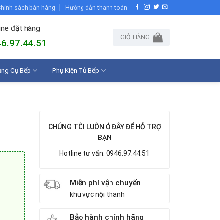
hính sách bán hàng
Hướng dẫn thanh toán
ine đặt hàng
GIỎ HÀNG
6.97.44.51
ụng Cụ Bếp
Phụ Kiện Tủ Bếp
CHÚNG TÔI LUÔN Ở ĐÂY ĐỂ HỖ TRỢ
BẠN
Hotline tư vấn: 0946.97.44.51
Miễn phí vận chuyển
khu vực nội thành
Bảo hành chính hãng