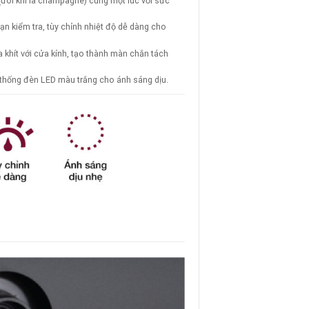
g (đôi khi là champagne) cùng một lúc với sức
ạn kiểm tra, tùy chỉnh nhiệt độ dễ dàng cho
 khít với cửa kính, tạo thành màn chắn tách
ệ thống đèn LED màu trắng cho ánh sáng dịu.