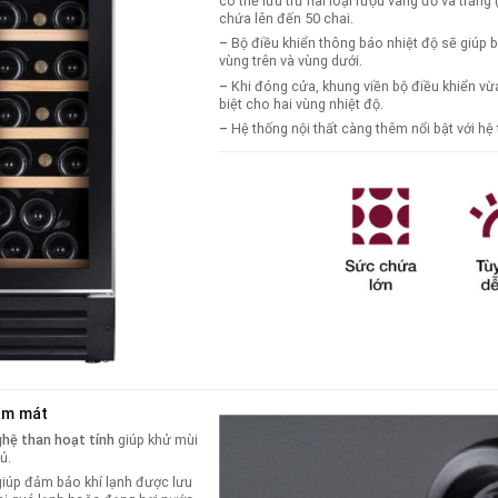
có thể lưu trữ hai loại rượu vang đỏ và trắn
chứa lên đến 50 chai.
–
Bộ điều khiển thông báo nhiệt độ sẽ giúp b
vùng trên và vùng dưới.
–
Khi đóng cửa, khung viền bộ điều khiển vừa
biệt cho hai vùng nhiệt độ.
–
Hệ thống nội thất càng thêm nổi bật với h
làm mát
hệ than hoạt tính
giúp khử mùi
ủ.
giúp đảm bảo khí lạnh được lưu