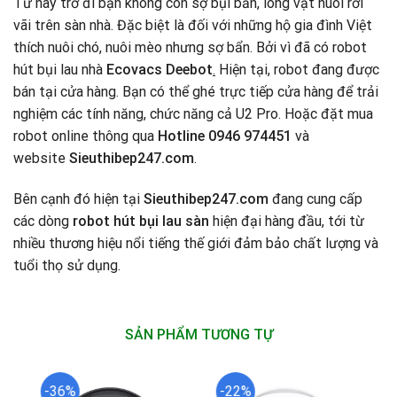
Từ nay trở đi bạn không còn sợ bụi bẩn, lông vật nuôi rơi
vãi trên sàn nhà. Đặc biệt là đối với những hộ gia đình Việt
thích nuôi chó, nuôi mèo nhưng sợ bẩn. Bởi vì đã có robot
hút bụi lau nhà
Ecovacs Deebot
.
Hiện tại, robot đang được
bán tại cửa hàng. Bạn có thể ghé trực tiếp cửa hàng để trải
nghiệm các tính năng, chức năng cả U2 Pro. Hoặc đặt mua
robot online thông qua
Hotline 0946
974451
và
website
Sieuthibep247
.com
.
Bên cạnh đó hiện tại
Sieuthibep247
.com
đang cung cấp
các dòng
robot hút bụi lau sàn
hiện đại hàng đầu, tới từ
nhiều thương hiệu nổi tiếng thế giới đảm bảo chất lượng và
tuổi thọ sử dụng.
SẢN PHẨM TƯƠNG TỰ
-36%
-22%