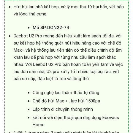
10.900.000₫.
là:
Hút bụi lau nhà kết hợp, xử lý mọi thứ từ bụi bẩn, vết bẩn
6.800.000₫.
và lông thú cưng.
Mã SP:DGN22-74
Deebot U2 Pro mang đến hiệu xuất làm sạch tối đa, với
sự kết hợp hệ thống quét hút hiệu năng cao với chế độ
Max+ và hệ thống lau tiên tiến có thể điều chính độ ẩm
khăn lau để phù hợp với từng nhu cầu làm sạch khác
nhau. Với Deebot U2 Pro bạn hoàn toàn yên tâm về việc
lau dọn sàn nhà, U2 pro xử lý tốt nhiều loại bụi rác, vết
bẩn sơ cấp, đặc biệt là tóc và lông thú.
Công nghệ lau thẩm thấu tự động
Chế độ hút Max + : lực hút 1500pa
Lập trình di chuyển thông minh
kết nối với điện thoại qua ứng dụng Ecovacs
Home
1 đổi 1 trong vòng 7 ngày nếu phát hiện lỗi từ nhà sản