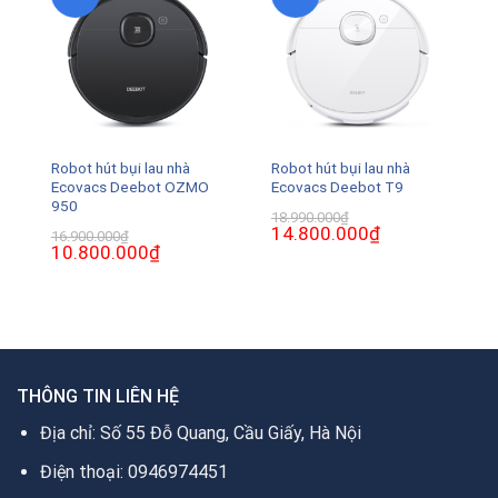
Robot hút bụi lau nhà
Robot hút bụi lau nhà
Ecovacs Deebot OZMO
Ecovacs Deebot T9
950
18.990.000
₫
Giá
14.800.000
₫
Giá
16.900.000
₫
gốc
hiện
Giá
10.800.000
₫
Giá
là:
tại
gốc
hiện
18.990.000₫.
là:
là:
tại
14.800.000₫.
16.900.000₫.
là:
10.800.000₫.
THÔNG TIN LIÊN HỆ
Địa chỉ: Số 55 Đỗ Quang, Cầu Giấy, Hà Nội
Điện thoại: 0946974451