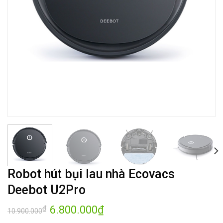
Robot hút bụi lau nhà Ecovacs
Deebot U2Pro
Giá
6.800.000
₫
Giá
₫
10.900.000
gốc
hiện
là:
tại