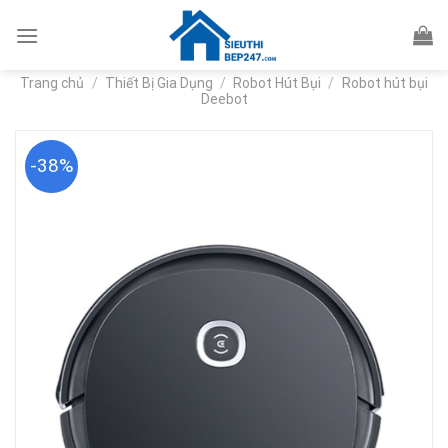
Skip
to
content
Trang chủ
/
Thiết Bị Gia Dụng
/
Robot Hút Bụi
/
Robot hút bụi
Deebot
-38%