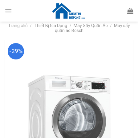
Skip
to
content
Trang chủ
/
Thiết Bị Gia Dụng
/
Máy Sấy Quần Áo
/
Máy sấy
quần áo Bosch
-29%