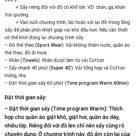
+ Sấy riêng đối với đồ có khổ lớn. VD: chăn, ga, khăn
trải giường…
+ Vào cuối chương trình
,
lắc hoặc xới lại đồ trong lồng
sấy để phân phối nhiệt giúp vải khô đều hơn. Nếu cần thiết
có thể khởi động lại chương trình sấy.
– Đồ thể thao (
Sport Wear
): Vải không thấm nước, quần áo
thể thao, đồ đi mưa…
– Khăn (
Towels
): Khăn được làm từ vải Cotton
– Sấy nhanh 40 phút (
Super 40′
): Vải tổng hợp và Cotton
mỏng, nhẹ
– Đặt thời gian sấy 60 phút (
Time program Warm 60min
)
Đặt thời gian sấy:
– Đặt thời gian sấy (
Time program Warm
): Thích
hợp cho quần áo giặt khô, giặt hơi, quần áo dày,
nhiều lớp. Riêng đối với đồ len chỉ nên sấy cùng rổ
chuyên dụng. Ở chương trình này, độ ẩm còn lại của