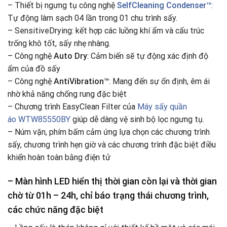
– Thiết bị ngưng tụ công nghệ
SelfCleaning Condenser™
:
Tự động làm sạch 04 lần trong 01 chu trình sấy.
– SensitiveDrying: kết hợp các luồng khí ẩm và cấu trúc
trống khô tốt, sấy nhẹ nhàng.
– Công nghệ
Auto Dry
: Cảm biến sẽ tự động xác định độ
ẩm của đồ sấy
– Công nghệ
AntiVibration™
: Mang đến sự ổn định, êm ái
nhờ khả năng chống rung đặc biệt
– Chương trình EasyClean Filter của
Máy sấy quần
áo WTW85550BY
giúp dễ dàng vệ sinh bộ lọc ngưng tụ.
– Núm vặn, phím bấm cảm ứng lựa chọn các chương trình
sấy, chương trình hẹn giờ và các chương trình đặc biệt điều
khiển hoàn toàn bằng điện tử
– Màn hình LED hiển thị thời gian còn lại và thời gian
chờ từ 01h – 24h, chỉ báo trạng thái chương trình,
các chức năng đặc biệt