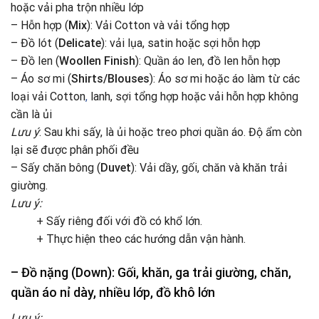
hoặc vải pha trộn nhiều lớp
– Hỗn hợp (
Mix
): Vải Cotton và vải tổng hợp
– Đồ lót (
Delicate
): vải lụa, satin hoặc sợi hỗn hợp
– Đồ len (
Woollen Finish
): Quần áo len, đồ len hỗn hợp
– Áo sơ mi (
Shirts/Blouses
): Áo sơ mi hoặc áo làm từ các
loại vải Cotton
,
lanh, sợi tổng hợp hoặc vải hỗn hợp không
cần là ủi
Lưu ý
: Sau khi sấy, là ủi hoặc treo phơi quần áo. Độ ẩm còn
lại sẽ được phân phối đều
– Sấy chăn bông (
Duvet
): Vải dầy, gối, chăn và khăn trải
giường.
Lưu ý:
+ Sấy riêng đối với đồ có khổ lớn.
+ Thực hiện theo các hướng dẫn vận hành.
– Đồ nặng (
Down
): Gối, khăn, ga trải giường, chăn,
quần áo nỉ dày, nhiều lớp, đồ khô lớn
Lưu ý: