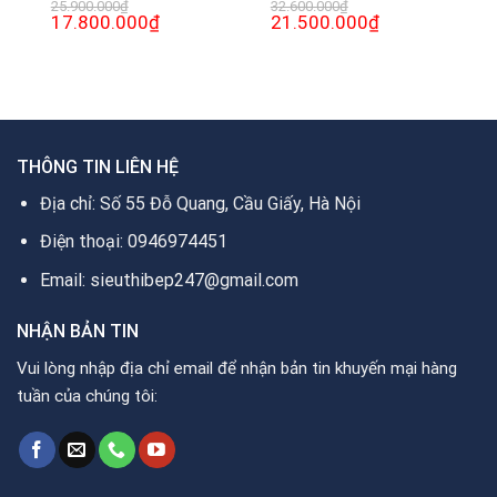
25.900.000
₫
32.600.000
₫
Giá
17.800.000
₫
Giá
Giá
21.500.000
₫
Giá
gốc
hiện
gốc
hiện
là:
tại
là:
tại
25.900.000₫.
là:
32.600.000₫.
là:
0₫.
17.800.000₫.
21.500.000₫.
THÔNG TIN LIÊN HỆ
Địa chỉ: Số 55 Đỗ Quang, Cầu Giấy, Hà Nội
Điện thoại: 0946974451
Email: sieuthibep247@gmail.com
NHẬN BẢN TIN
Vui lòng nhập địa chỉ email để nhận bản tin khuyến mại hàng
tuần của chúng tôi: