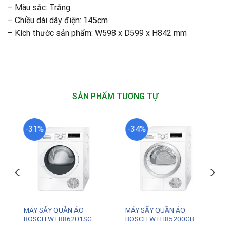
– Màu sắc: Trắng
– Chiều dài dây điện: 145cm
– Kích thước sản phẩm: W598 x D599 x H842 mm
SẢN PHẨM TƯƠNG TỰ
-31%
-34%
MÁY SẤY QUẦN ÁO
MÁY SẤY QUẦN ÁO
BOSCH WTB86201SG
BOSCH WTH85200GB