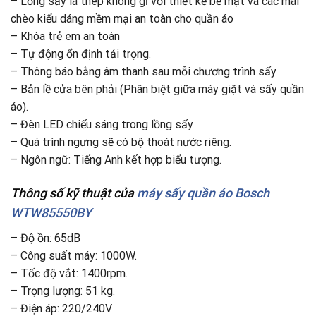
– Lồng sấy là thép không gỉ với thiết kế bề mặt và các mái
chèo kiểu dáng mềm mại an toàn cho quần áo
– Khóa trẻ em an toàn
– Tự động ổn định tải trọng.
– Thông báo bằng âm thanh sau mỗi chương trình sấy
– Bản lề cửa bên phải (Phân biệt giữa máy giặt và sấy quần
áo).
– Đèn LED chiếu sáng trong lồng sấy
– Quá trình ngưng sẽ có bộ thoát nước riêng.
– Ngôn ngữ: Tiếng Anh kết hợp biểu tượng.
Thông số kỹ thuật
của
máy sấy quần áo
Bosch
WTW85550BY
– Độ ồn: 65dB
– Công suất máy: 1000W.
– Tốc độ vắt: 1400rpm.
– Trọng lượng: 51 kg.
– Điện áp: 220/240V