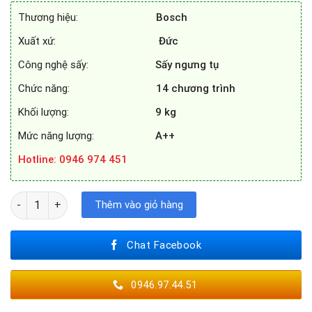
44.500.000₫.
là:
Thương hiệu:
Bosch
31.800.000₫.
Xuất xứ:
Đức
Công nghệ sấy:
Sấy ngưng tụ
Chức năng:
14 chương trình
Khối lượng:
9 kg
Mức năng lượng:
A++
Hotline
: 0946 974 451
MÁY SẤY QUẦN ÁO BOSCH WTW85550BY số lượng
Thêm vào giỏ hàng
Chat Facebook
0946.97.44.51