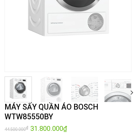
MÁY SẤY QUẦN ÁO BOSCH
WTW85550BY
Giá
31.800.000
₫
Giá
₫
44.500.000
gốc
hiện
là:
tại