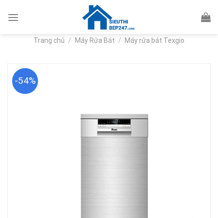
Skip
to
content
Trang chủ
/
Máy Rửa Bát
/
Máy rửa bát Texgio
-54%