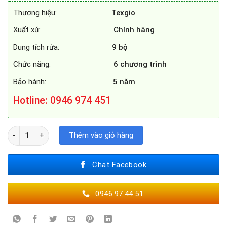
17.090.000₫.
là:
Thương hiệu:
Texgio
7.878.000₫.
Xuất xứ:
Chính hãng
Dung tích rửa:
9 bộ
Chức năng:
6 chương trình
Bảo hành:
5 năm
Hotline
: 0946 974 451
MÁY RỬA BÁT TEXGIO TG - W45A3A/401L số lượng
Thêm vào giỏ hàng
Chat Facebook
0946.97.44.51