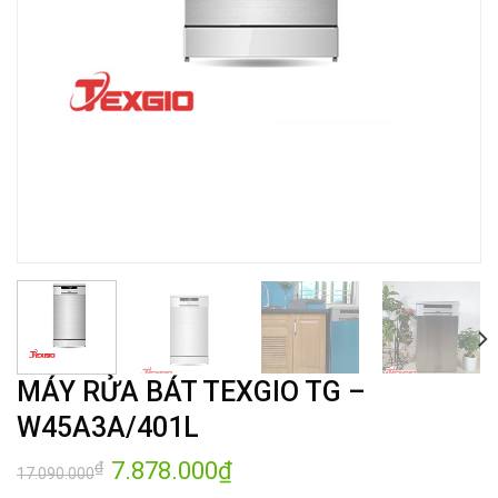
MÁY RỬA BÁT TEXGIO TG –
W45A3A/401L
Giá
7.878.000
₫
Giá
₫
17.090.000
gốc
hiện
là:
tại