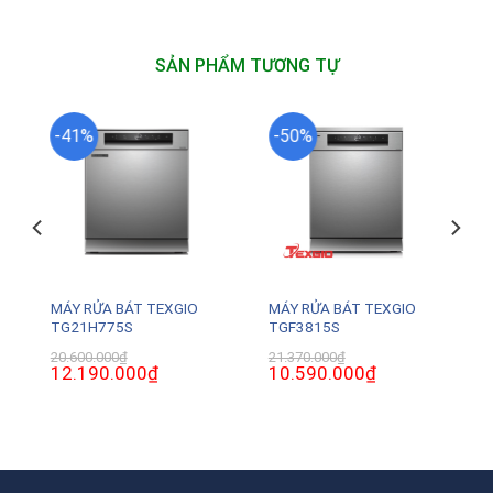
SẢN PHẨM TƯƠNG TỰ
-41%
-50%
MÁY RỬA BÁT TEXGIO
MÁY RỬA BÁT TEXGIO
TG21H775S
TGF3815S
20.600.000
₫
21.370.000
₫
Giá
12.190.000
₫
Giá
Giá
10.590.000
₫
Giá
gốc
hiện
gốc
hiện
là:
tại
là:
tại
20.600.000₫.
là:
21.370.000₫.
là:
.
12.190.000₫.
10.590.000₫.