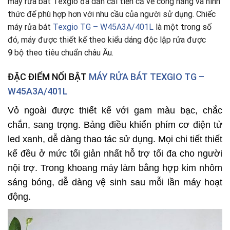
máy rửa bát Texgio đã dần cải tiến cả về công năng và hình
thức để phù hợp hơn với nhu cầu của người sử dụng. Chiếc
máy rửa bát
Texgio TG – W45A3A/401L
là một trong số
đó, máy được thiết kế theo kiểu dáng độc lập rửa được
9
bộ theo tiêu chuẩn châu Âu.
ĐẶC ĐIỂM NỔI BẬT
MÁY RỬA BÁT TEXGIO TG –
W45A3A/401L
Vỏ ngoài được thiết kế với gam màu bạc, chắc
chắn, sang trọng. Bảng điều khiển phím cơ điện tử
led xanh, dễ dàng thao tác sử dụng. Mọi chi tiết thiết
kế đều ở mức tối giản nhất hỗ trợ tối đa cho người
nội trợ. Trong khoang máy làm bằng hợp kim nhôm
sáng bóng, dễ dàng vệ sinh sau mỗi lần máy hoạt
động.