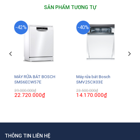
SẢN PHẨM TƯƠNG TỰ
-42%
-40%
MÁY RỬA BÁT BOSCH
Máy rửa bát Bosch
SMS6ECW57E
SMV25CX03E
39.000.000
₫
23.500.000
₫
Giá
22.720.000
₫
Giá
Giá
14.170.000
₫
Giá
gốc
hiện
gốc
hiện
là:
tại
là:
tại
39.000.000₫.
là:
23.500.000₫.
là:
0₫.
22.720.000₫.
14.170.000₫.
THÔNG TIN LIÊN HỆ