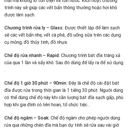
mái mà không lo tốn điện và tốn nước. Kích hoạt chương
trình này sẽ giúp các vết bẩn thông thường hoặc hơi khô
được làm sạch.
Chương trình rửa ly – Glass:
Được thiết lập để làm sạch
sẽ các vết bẩn nhẹ, vết cà phê, đồ uống sữa trên các dụng
cụ mỏng, đồ thủy tinh, đồ nhựa.
Chế độ rửa nhanh – Rapid:
Chương trình bát đĩa tráng xả
của qua 1 lần và sấy khô. Sau đó dùng để lấy ra để sử dụng.
.
Chế độ 1 giờ 30 phút – 90min:
Đây là chế độ cài đặt bát
đĩa được rửa trong thời gian là 1 tiếng 30 phút. Người dùng
có thể dùng chế độ này khi cần lượng bát đĩa sạch gấp, phù
hợp khi gia đình có liên hoan, tổ chức tiệc…
Chế độ ngâm – Soak:
Chế độ ngâm cho phép người dùng
rửa qua những chén đĩa mà bạn dự tính sẽ rửa sau vài giờ