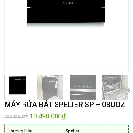
MÁY RỬA BÁT SPELIER SP – 08UOZ
Giá
10.490.000
₫
Giá
₫
19.800.000
gốc
hiện
là:
tại
19.800.000₫.
là:
Thương hiệu:
Spelier
10.490.000₫.