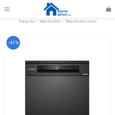
Skip
to
content
Trang chủ
/
Máy Rửa Bát
/
Máy rửa bát Latino
-41%