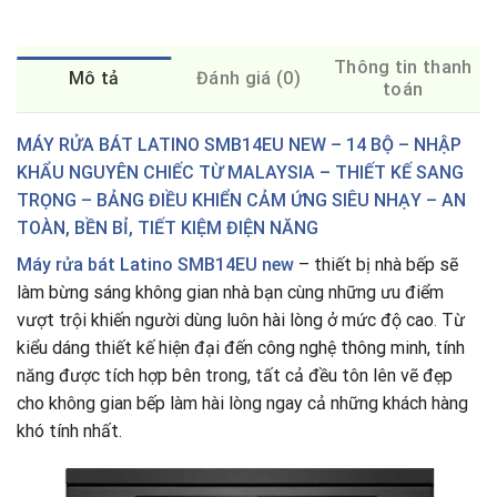
Thông tin thanh
Mô tả
Đánh giá (0)
toán
MÁY RỬA BÁT LATINO SMB14EU NEW – 14 BỘ – NHẬP
KHẨU NGUYÊN CHIẾC TỪ MALAYSIA – THIẾT KẾ SANG
TRỌNG – BẢNG ĐIỀU KHIỂN CẢM ỨNG SIÊU NHẠY – AN
TOÀN, BỀN BỈ, TIẾT KIỆM ĐIỆN NĂNG
Máy rửa bát
Latino SMB14EU new
– thiết bị nhà bếp sẽ
làm bừng sáng không gian nhà bạn cùng những ưu điểm
vượt trội khiến người dùng luôn hài lòng ở mức độ cao
.
Từ
kiểu dáng thiết kế hiện đại đến công nghệ thông minh, tính
năng được tích hợp bên trong, tất cả đều tôn lên vẽ đẹp
cho không gian bếp làm hài lòng ngay cả những khách hàng
khó tính nhất.