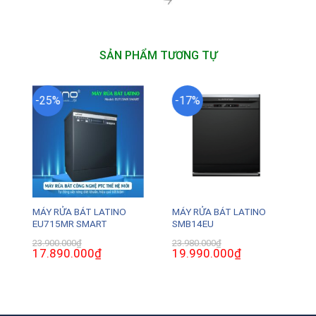
SẢN PHẨM TƯƠNG TỰ
-25%
-17%
MÁY RỬA BÁT LATINO
MÁY RỬA BÁT LATINO
EU715MR SMART
SMB14EU
23.900.000
₫
23.980.000
₫
Giá
17.890.000
₫
Giá
Giá
19.990.000
₫
Giá
gốc
hiện
gốc
hiện
là:
tại
là:
tại
23.900.000₫.
là:
23.980.000₫.
là:
17.890.000₫.
19.990.000₫.