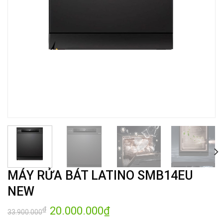
MÁY RỬA BÁT LATINO SMB14EU
NEW
Giá
20.000.000
₫
Giá
₫
33.900.000
gốc
hiện
là:
tại