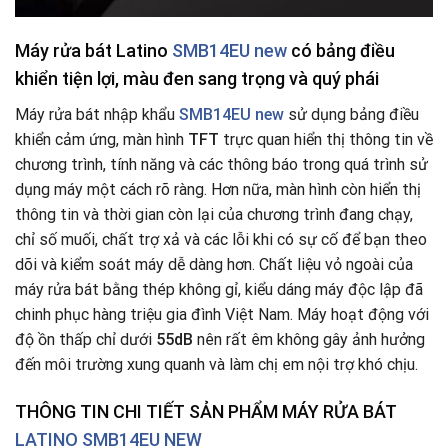
Máy rửa bát Latino
SMB14EU new
có bảng điều
khiển tiện lợi, màu đen sang trọng và quý phái
Máy rửa bát nhập khẩu
SMB14EU new
sử dụng bảng điều
khiển cảm ứng, màn hình
TFT
trực quan hiển thị thông tin về
chương trình, tính năng và các thông báo trong quá trình sử
dụng máy một cách rõ ràng. Hơn nữa, màn hình còn hiển thị
thông tin và thời gian còn lại của chương trình đang chạy,
chỉ số muối, chất trợ xả và các lỗi khi có sự cố để bạn theo
dõi và kiểm soát máy dễ dàng hơn. Chất liệu vỏ ngoài của
máy rửa bát bằng thép không gỉ, kiểu dáng máy độc lập đã
chinh phục hàng triệu gia đình Việt Nam. Máy hoạt động với
độ ồn thấp chỉ dưới
55dB
nên rất êm không gây ảnh hưởng
đến môi trường xung quanh và làm chị em nội trợ khó chịu.
THÔNG TIN CHI TIẾT SẢN PHẨM
MÁY RỬA BÁT
LATINO SMB14EU NEW