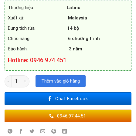
33.900.000₫.
là:
Thương hiệu:
Latino
20.000.000₫.
Xuất xứ:
Malaysia
Dung tích rửa:
14 bộ
Chức năng:
6 chương trình
Bảo hành:
3 năm
Hotline
: 0946 974 451
MÁY RỬA BÁT LATINO SMB14EU NEW số lượng
Thêm vào giỏ hàng
Chat Facebook
0946.97.44.51