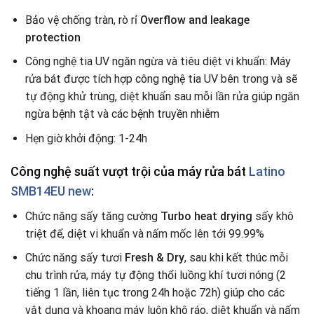
Bảo vệ chống tràn, rò rỉ
Overflow and leakage
protection
Công nghệ tia UV ngăn ngừa và tiêu diệt vi khuẩn: Máy
rửa bát được tích hợp công nghệ tia UV bên trong và sẽ
tự động khử trùng, diệt khuẩn sau mỗi lần rửa giúp ngăn
ngừa bệnh tật và các bệnh truyền nhiễm
Hẹn giờ khởi động: 1-24h
Công nghệ suất vượt trội của máy rửa bát
Latino
SMB14EU new
:
Chức năng sấy tăng cường
Turbo heat drying
sấy khô
triệt để, diệt vi khuẩn và nấm mốc lên tới 99.99%
Chức năng sấy tươi
Fresh & Dry
, sau khi kết thúc mỗi
chu trình rửa, máy tự động thổi luồng khí tươi nóng (2
tiếng 1 lần, liên tục trong 24h hoặc 72h) giúp cho các
vật dụng và khoang máy luôn khô ráo, diệt khuẩn và nấm