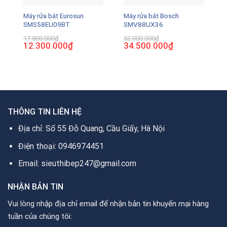
Máy rửa bát Eurosun
Máy rửa bát Bosch
SMS58EU09BT
SMV88UX36
17.800.000
₫
52.000.000
₫
Giá
12.300.000
₫
Giá
Giá
34.500.000
₫
Giá
gốc
hiện
gốc
hiện
là:
tại
là:
tại
17.800.000₫.
là:
52.000.000₫.
là:
0₫.
12.300.000₫.
34.500.000₫.
THÔNG TIN LIÊN HỆ
Địa chỉ: Số 55 Đỗ Quang, Cầu Giấy, Hà Nội
Điện thoại: 0946974451
Email: sieuthibep247@gmail.com
NHẬN BẢN TIN
Vui lòng nhập địa chỉ email để nhận bản tin khuyến mại hàng
tuần của chúng tôi: