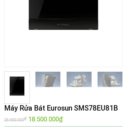
Máy Rửa Bát Eurosun SMS78EU81B
Giá
18.500.000
₫
Giá
₫
26.900.000
gốc
hiện
là:
tại