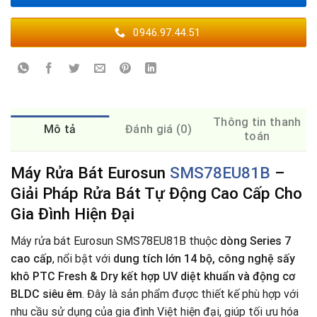
0946.97.44.51
Thông tin thanh
Mô tả
Đánh giá (0)
toán
Máy Rửa Bát Eurosun
SMS78EU81B
–
Giải Pháp Rửa Bát Tự Động Cao Cấp Cho
Gia Đình Hiện Đại
Máy rửa bát Eurosun SMS78EU81B thuộc
dòng Series 7
cao cấp
, nổi bật với
dung tích lớn 14 bộ, công nghệ sấy
khô PTC Fresh & Dry kết hợp UV diệt khuẩn và động cơ
BLDC siêu êm
. Đây là sản phẩm được thiết kế phù hợp với
nhu cầu sử dụng của gia đình Việt hiện đại, giúp tối ưu hóa