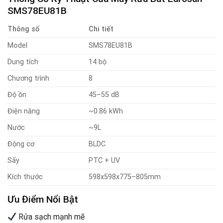
SMS78EU81B
Thông số
Chi tiết
Model
SMS78EU81B
Dung tích
14 bộ
Chương trình
8
Độ ồn
45–55 dB
Điện năng
~0.86 kWh
Nước
~9L
Động cơ
BLDC
Sấy
PTC + UV
Kích thước
598x598x775–805mm
Ưu Điểm Nổi Bật
Rửa sạch mạnh mẽ