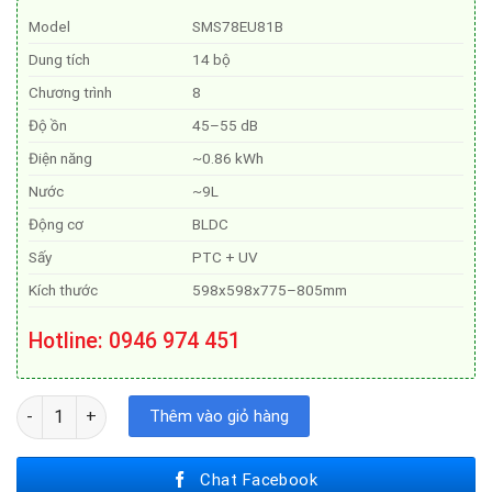
26.900.000₫.
là:
Model
SMS78EU81B
18.500.000₫.
Dung tích
14 bộ
Chương trình
8
Độ ồn
45–55 dB
Điện năng
~0.86 kWh
Nước
~9L
Động cơ
BLDC
Sấy
PTC + UV
Kích thước
598x598x775–805mm
Hotline
: 0946 974 451
Máy Rửa Bát Eurosun SMS78EU81B số lượng
Thêm vào giỏ hàng
Chat Facebook