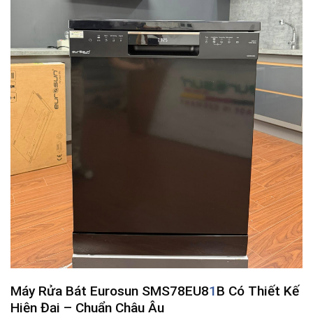
Máy Rửa Bát Eurosun SMS78EU8
1
B Có Thiết Kế
Hiện Đại – Chuẩn Châu Âu