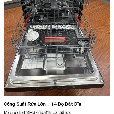
Công Suất Rửa Lớn – 14 Bộ Bát Đĩa
Máy rửa bát SMS78EU81B có thể rửa: