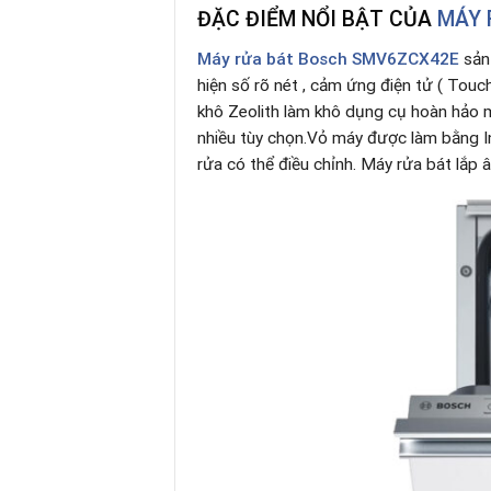
ĐẶC ĐIỂM NỔI BẬT CỦA
MÁY 
Máy rửa bát
Bosch SMV6ZCX42E
sản 
hiện số rõ nét , cảm ứng điện tử ( Touc
khô Zeolith làm khô dụng cụ hoàn hảo 
nhiều tùy chọn.Vỏ máy được làm bằng In
rửa có thể điều chỉnh. Máy rửa bát lắp 