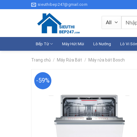
Skip
sieuthibep247@gmail.com
to
content
Tìm
kiếm:
Bếp Từ
Máy Hút Mùi
Lò Nướng
Lò Vi Só
Trang chủ
/
Máy Rửa Bát
/
Máy rửa bát Bosch
-59%