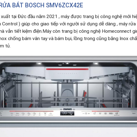
RỬA BÁT BOSCH SMV6ZCX42E
xuất tại Đức đầu năm 2021 , máy được trang bị công nghệ mới hiện 
h Control ) giúp cho giao tiếp với người sử dụng dễ dàng , máy rử
mà vẫn tiết kiệm điện.Máy còn trang bị công nghệ Homeconnect giú
ox chống bám vân tay và bám bụi, lồng trong cũng bằng Inox chất
âm tủ.