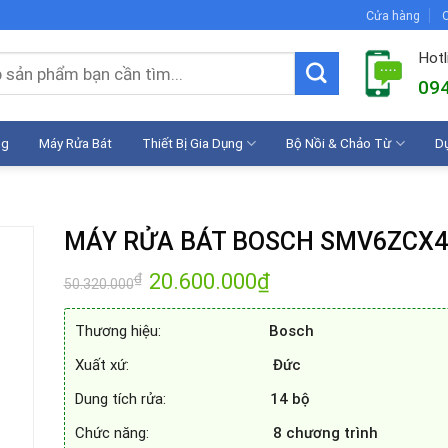
Cửa hàng
C
Hotl
094
ng
Máy Rửa Bát
Thiết Bị Gia Dụng
Bộ Nồi & Chảo Từ
D
MÁY RỬA BÁT BOSCH SMV6ZCX4
Giá
20.600.000
₫
Giá
₫
50.320.000
gốc
hiện
là:
tại
50.320.000₫.
là:
Thương hiệu:
Bosch
20.600.000₫.
Xuất xứ:
Đức
Dung tích rửa:
14 bộ
Chức năng:
8 chương trình