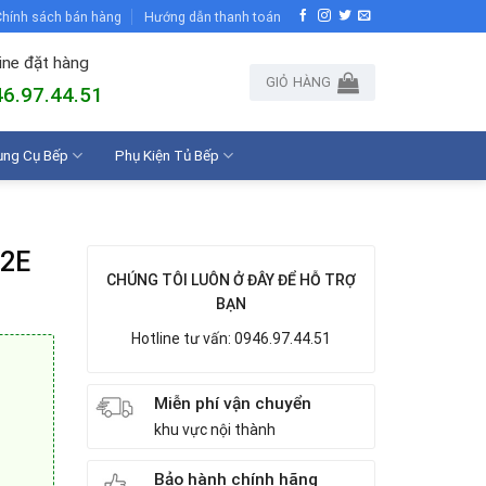
hính sách bán hàng
Hướng dẫn thanh toán
ine đặt hàng
GIỎ HÀNG
6.97.44.51
ụng Cụ Bếp
Phụ Kiện Tủ Bếp
2E
CHÚNG TÔI LUÔN Ở ĐÂY ĐỂ HỖ TRỢ
BẠN
Hotline tư vấn: 0946.97.44.51
Miễn phí vận chuyển
khu vực nội thành
Bảo hành chính hãng