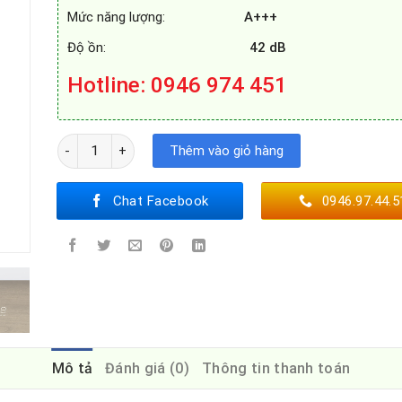
Mức năng lượng:
A+++
Độ ồn:
42 dB
Hotline
: 0946 974 451
MÁY RỬA BÁT BOSCH SMV6ZCX42E số lượng
Thêm vào giỏ hàng
Chat Facebook
0946.97.44.5
Mô tả
Đánh giá (0)
Thông tin thanh toán