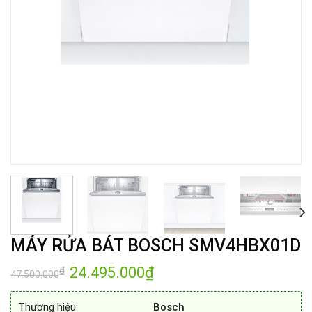
MÁY RỬA BÁT BOSCH SMV4HBX01D
Giá
24.495.000
₫
Giá
₫
47.500.000
gốc
hiện
là:
tại
47.500.000₫.
là:
Thương hiệu:
Bosch
24.495.000₫.