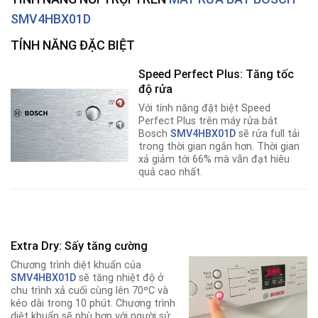
SMV4HBX01D
TÍNH NĂNG ĐẶC BIỆT
Speed Perfect Plus: Tăng tốc
độ rửa
Với tính năng đặt biệt Speed
Perfect Plus trên máy rửa bát
Bosch
SMV4HBX01D
sẽ rửa full tải
trong thời gian ngắn hơn. Thời gian
xả giảm tới 66% mà vẫn đạt hiêu
quả cao nhất.
Extra Dry: Sấy tăng cường
Chương trình diệt khuẩn của
SMV4HBX01D
sẽ tăng nhiệt độ ở
chu trình xả cuối cùng lên 70ºC và
kéo dài trong 10 phút. Chương trình
diệt khuẩn sẽ phù hợp với người sử