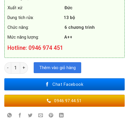
Xuất xứ:
Đức
Dung tích rửa:
13 bộ
Chức năng:
6 chương trình
Mức năng lượng:
A++
Hotline
: 0946 974 451
MÁY RỬA BÁT BOSCH SMV4HBX01D số lượng
Thêm vào giỏ hàng
Chat Facebook
0946.97.44.51