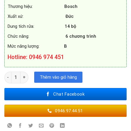
39.900.000₫.
là:
Thương hiệu:
Bosch
20.050.000₫.
Xuất xứ:
Đức
Dung tích rửa:
14 bộ
Chức năng:
6 chương trình
Mức năng lượng:
B
Hotline
: 0946 974 451
MÁY RỬA BÁT BOSCH SMS6ZCI10E số lượng
Thêm vào giỏ hàng
Chat Facebook
0946.97.44.51