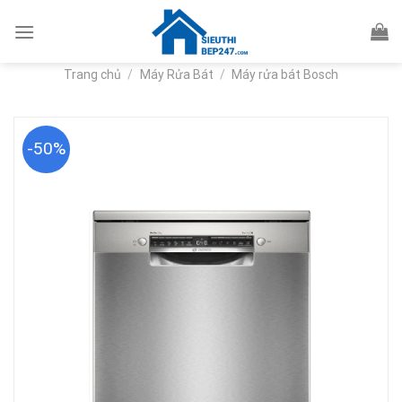
Skip
to
content
Trang chủ
/
Máy Rửa Bát
/
Máy rửa bát Bosch
-50%