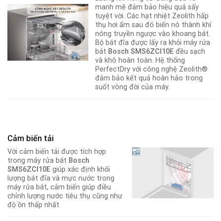
manh mẽ đảm bảo hiệu quả sấy
tuyệt vời. Các hạt nhiệt Zeolith hấp
thụ hơi ẩm sau đó biến nó thành khí
nóng truyền ngược vào khoang bát
.
Bộ bát đĩa được lấy ra khỏi máy rửa
bát
Bosch SMS6ZCI10E
đều sạch
và khô hoàn toàn. Hệ thống
PerfectDry với công nghệ Zeolith®
đảm bảo kết quả hoàn hảo trong
suốt vòng đời của máy.
Cảm biến tải
Với cảm biến tải được tích hợp
trong máy rửa bát
Bosch
SMS6ZCI10E
giúp xác định khối
lượng bát đĩa và mực nước trong
máy rửa bát, cảm biến giúp điều
chỉnh lượng nước tiêu thụ cũng như
độ ồn thấp nhất