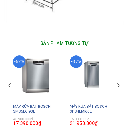
SẢN PHẨM TƯƠNG TỰ
-62%
-37%
MÁY RỬA BÁT BOSCH
MÁY RỬA BÁT BOSCH
SMS6ECI93E
SPS4EMI60E
45.900.000
₫
35.000.000
₫
Giá
17.390.000
₫
Giá
Giá
21.950.000
₫
Giá
gốc
hiện
gốc
hiện