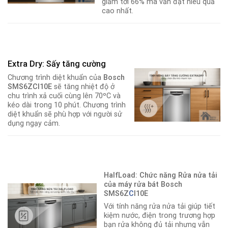
giảm tới 66% mà vẫn đạt hiêu quả
cao nhất.
Extra Dry: Sấy tăng cường
Chương trình diệt khuẩn của
Bosch
SMS6ZCI10E
sẽ tăng nhiệt độ ở
chu trình xả cuối cùng lên 70ºC và
kéo dài trong 10 phút. Chương trình
diệt khuẩn sẽ phù hợp với người sử
dụng ngạy cảm.
HalfLoad: Chức năng Rửa nửa tải
của máy rửa bát Bosch
SMS6Z
C
I10E
Với tính năng rửa nửa tải giúp tiết
kiệm nước, điện trong trương hợp
bạn rửa không đủ tải nhưng vẫn