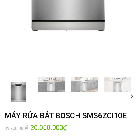
MÁY RỬA BÁT BOSCH SMS6ZCI10E
Giá
20.050.000
₫
Giá
₫
39.900.000
gốc
hiện
là:
tại