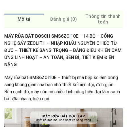
Thông tin thanh
Mô tả
Đánh giá (0)
toán
MÁY RỬA BÁT BOSCH SMS6ZC
I
10E – 14 BỘ – CÔNG
NGHỆ SẤY ZEOLITH – NHẬP KHẨU NGUYÊN CHIẾC TỪ
ĐỨC – THIẾT KẾ SANG TRỌNG – BẢNG ĐIỀU KHIỂN CẢM
ỨNG LINH HOẠT – AN TOÀN, BỀN BỈ, TIẾT KIỆM ĐIỆN
NĂNG
Máy rửa bát
SMS6ZCI
1
0E
– thiết bị nhà bếp sẽ làm bừng
sáng không gian nhà bạn nhờ thiết kế hiện đại, đơn giản.
Bên cạnh đó, máy còn có nhiều tính năng hiện đại làm sạch
bát đĩa nhanh, hiệu quả.